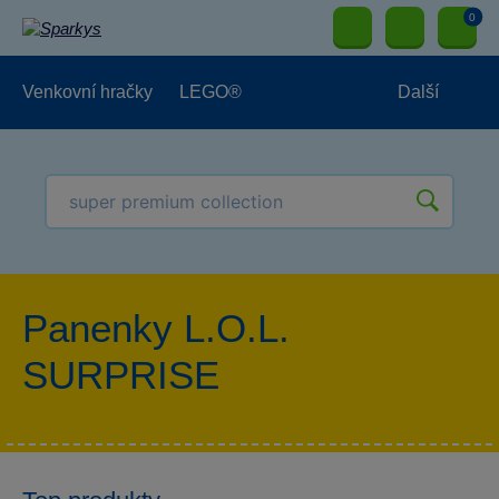
0
Venkovní hračky
LEGO®
Další
Pro kluky
Pro holky
Pro nejmenší
NOVINKY
Panenky L.O.L.
SURPRISE