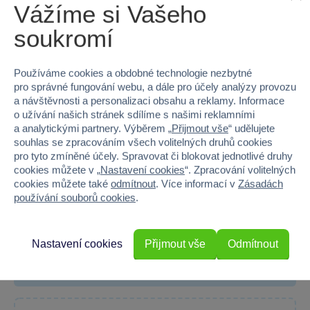
Vážíme si Vašeho
soukromí
Používáme cookies a obdobné technologie nezbytné
pro správné fungování webu, a dále pro účely analýzy provozu
a návštěvnosti a personalizaci obsahu a reklamy. Informace
o užívání našich stránek sdílíme s našimi reklamními
a analytickými partnery. Výběrem „
Přijmout vše
“ udělujete
souhlas se zpracováním všech volitelných druhů cookies
pro tyto zmíněné účely. Spravovat či blokovat jednotlivé druhy
cookies můžete v „
Nastavení cookies
“. Zpracování volitelných
cookies můžete také
odmítnout
. Více informací v
Zásadách
L.O.L. Surprise! OMG Velká ségra sportovkyně, série 3 -
používání souborů cookies
.
Court Cutie
Seznamte se s Court Cutie, velkou ségrou sportovkyní ze série...
Skladem prodejny
Nastavení cookies
Přijmout vše
Odmítnout
Do košíku
999 Kč