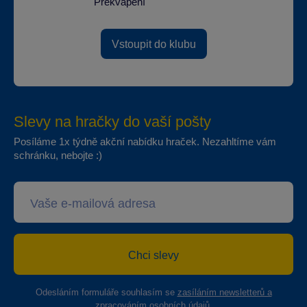
Překvapení
Vstoupit do klubu
Slevy na hračky do vaší pošty
Posíláme 1x týdně akční nabídku hraček. Nezahltíme vám
schránku, nebojte :)
Chci slevy
Odesláním formuláře souhlasím se
zasíláním newsletterů a
zpracováním osobních údajů
.