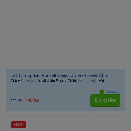
L.O.L. Surprise! Kouzelná létající víla - Flower Child
Objev kouzelnou létající vílu Flower Child, která rozzáří tvůj...
Skladem
Do košíku
749 Kč
899 Kč
−22 %