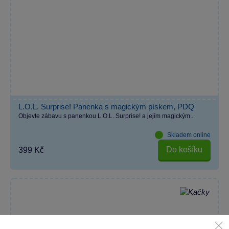
L.O.L. Surprise! Panenka s magickým pískem, PDQ
Objevte zábavu s panenkou L.O.L. Surprise! a jejím magickým...
Skladem online
Do košíku
399 Kč