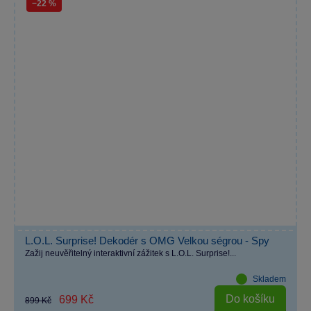
−22 %
L.O.L. Surprise! Dekodér s OMG Velkou ségrou - Spy
Zažij neuvěřitelný interaktivní zážitek s L.O.L. Surprise!...
Skladem
Do košíku
699 Kč
899 Kč