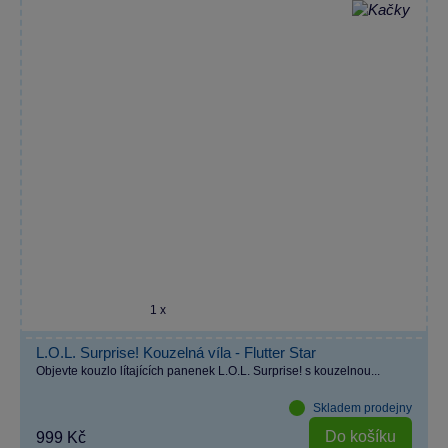
1 x
L.O.L. Surprise! Kouzelná víla - Flutter Star
Objevte kouzlo lítajících panenek L.O.L. Surprise! s kouzelnou...
Skladem prodejny
Do košíku
999 Kč