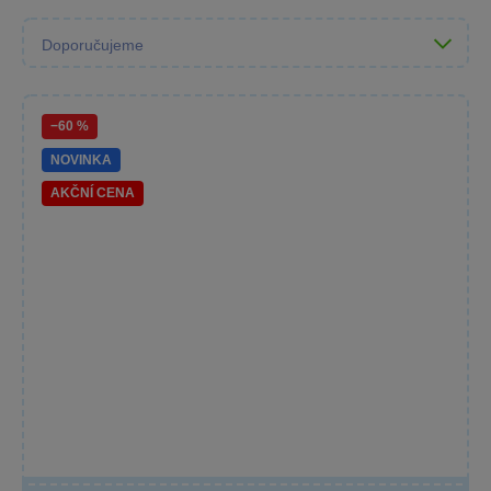
−60 %
NOVINKA
AKČNÍ CENA