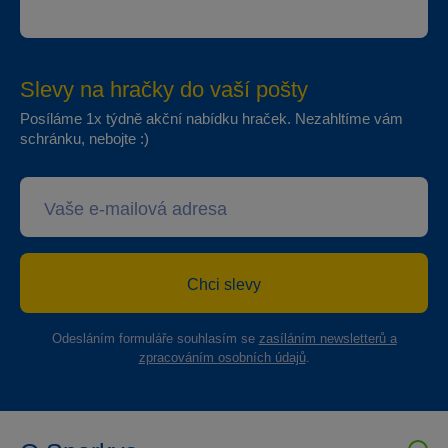
Slevy na hračky do vaší pošty
Posíláme 1x týdně akční nabídku hraček. Nezahltíme vám
schránku, nebojte :)
Chci slevy
Odesláním formuláře souhlasím se
zasíláním newsletterů a
zpracováním osobních údajů
.