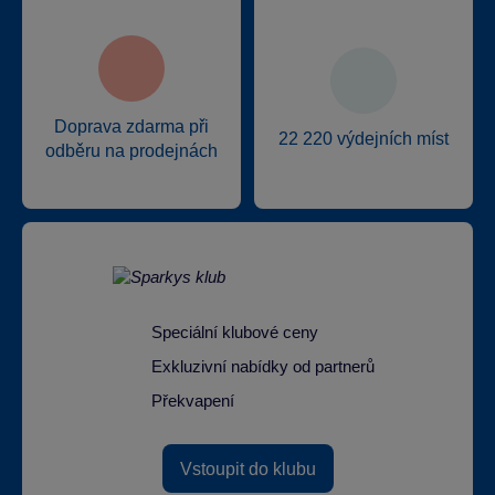
Doprava zdarma při
22 220 výdejních míst
odběru na prodejnách
Speciální klubové ceny
Exkluzivní nabídky od partnerů
Překvapení
Vstoupit do klubu