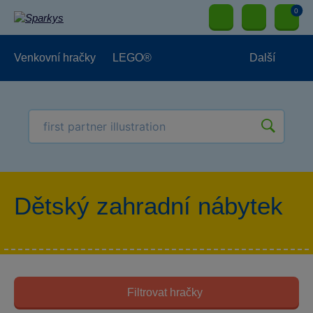
0
Venkovní hračky
LEGO®
Další
Pro kluky
Pro holky
Pro nejmenší
NOVINKY
Dětský zahradní nábytek
Filtrovat hračky