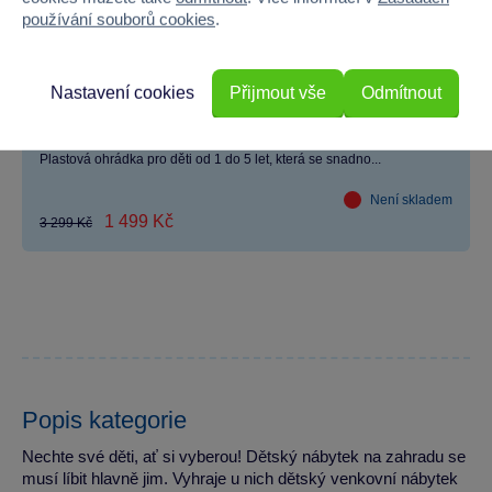
používání souborů cookies
.
Nastavení cookies
Přijmout vše
Odmítnout
Pilsan - Hrací ohrádka Hedge
Plastová ohrádka pro děti od 1 do 5 let, která se snadno...
Není skladem
1 499 Kč
3 299 Kč
Popis kategorie
Nechte své děti, ať si vyberou! Dětský nábytek na zahradu se
musí líbit hlavně jim. Vyhraje u nich dětský venkovní nábytek