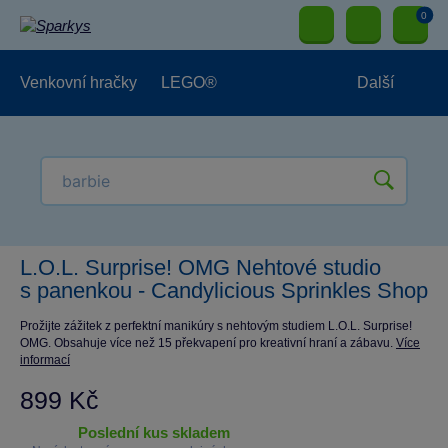
0
Venkovní hračky
LEGO®
Další
Pro kluky
Pro holky
Pro nejmenší
NOVINKY
L.O.L. Surprise! OMG Nehtové studio
s panenkou - Candylicious Sprinkles Shop
Prožijte zážitek z perfektní manikúry s nehtovým studiem L.O.L. Surprise!
OMG. Obsahuje více než 15 překvapení pro kreativní hraní a zábavu.
Více
informací
899 Kč
poslední kus skladem