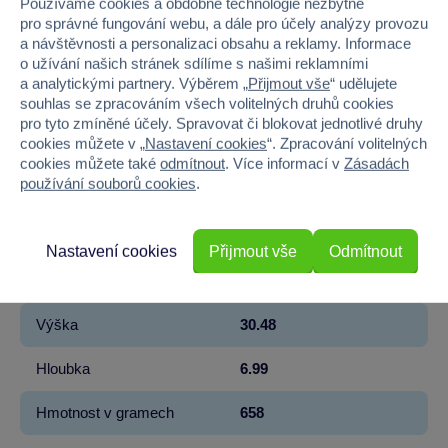
Používáme cookies a obdobné technologie nezbytné
Kód produktu
939M-503781-EUC
pro správné fungování webu, a dále pro účely analýzy provozu
a návštěvnosti a personalizaci obsahu a reklamy. Informace
Značka
MGA Entertainment
o užívání našich stránek sdílíme s našimi reklamními
a analytickými partnery. Výběrem „
Přijmout vše
“ udělujete
souhlas se zpracováním všech volitelných druhů cookies
Řada
L.O.L. Surprise!
pro tyto zmíněné účely. Spravovat či blokovat jednotlivé druhy
cookies můžete v „
Nastavení cookies
“. Zpracování volitelných
Věk od
3
cookies můžete také
odmítnout
. Více informací v
Zásadách
používání souborů cookies
.
Pohlaví
HOLKA
Materiál
PLAST
Nastavení cookies
Přijmout vše
Odmítnout
Šířka
25.4
Výška
30.48
Hloubka
6.99
Hmotnost v gramech
658