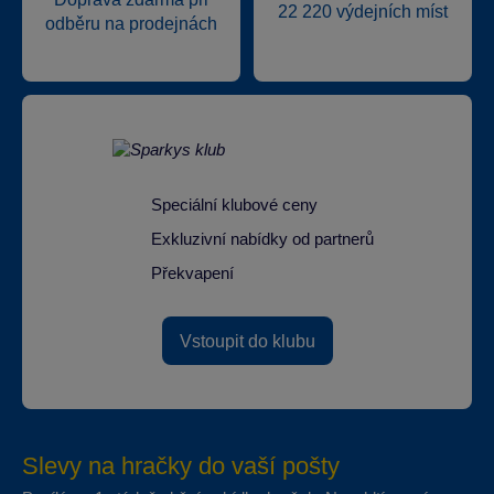
22 220 výdejních míst
odběru na prodejnách
Speciální klubové ceny
Exkluzivní nabídky od partnerů
Překvapení
Vstoupit do klubu
Slevy na hračky do vaší pošty