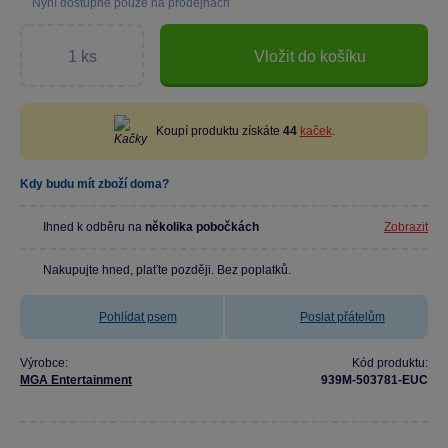
Nyní dostupné pouze na prodejnách
Vložit do košíku
Koupí produktu získáte
44
kaček
.
Kdy budu mít zboží doma?
Ihned k odběru na
několika pobočkách
Zobrazit
Nakupujte hned, plaťte později. Bez poplatků.
Pohlídat psem
Poslat přátelům
Výrobce:
Kód produktu:
MGA Entertainment
939M-503781-EUC