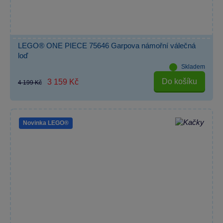
LEGO® ONE PIECE 75646 Garpova námořní válečná
loď
Skladem
Do košíku
3 159 Kč
4 199 Kč
Novinka LEGO®