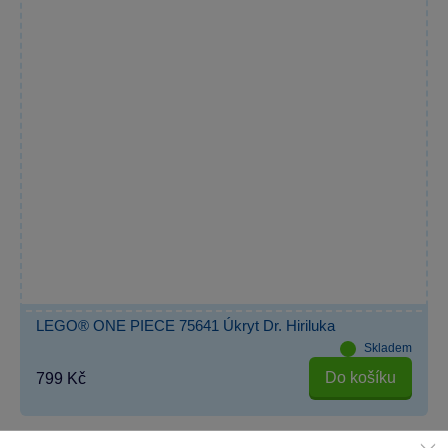
LEGO® ONE PIECE 75641 Úkryt Dr. Hiriluka
Skladem
Do košíku
799 Kč