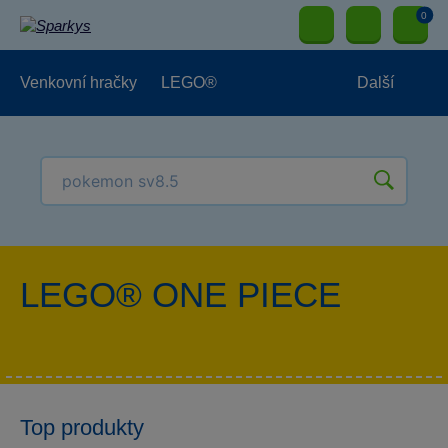
0
Venkovní hračky
LEGO®
Další
Pro kluky
Pro holky
Pro nejmenší
NOVINKY
LEGO® ONE PIECE
Top produkty