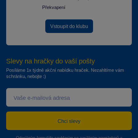
Překvapení
Vstoupit do klubu
Slevy na hračky do vaší pošty
Posíláme 1x týdně akční nabídku hraček. Nezahltíme vám
schránku, nebojte :)
Chci slevy
Odesláním formuláře souhlasím se
zasíláním newsletterů a