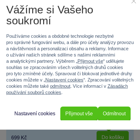
Vážíme si Vašeho
soukromí
Používáme cookies a obdobné technologie nezbytné
pro správné fungování webu, a dále pro účely analýzy provozu
a návštěvnosti a personalizaci obsahu a reklamy. Informace
o užívání našich stránek sdílíme s našimi reklamními
a analytickými partnery. Výběrem „
Přijmout vše
“ udělujete
souhlas se zpracováním všech volitelných druhů cookies
pro tyto zmíněné účely. Spravovat či blokovat jednotlivé druhy
cookies můžete v „
Nastavení cookies
“. Zpracování volitelných
cookies můžete také
odmítnout
. Více informací v
Zásadách
používání souborů cookies
.
LEGO® ONE PIECE 75636 Chatrč v Mlýnové vesnici
Nastavení cookies
Přijmout vše
Odmítnout
Objevte dobrodružství s LEGO® stavebnicí Chatr v Mlýnové...
Skladem
Do košíku
699 Kč