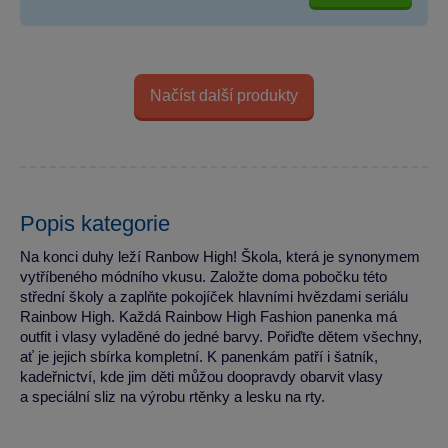
Načíst další produkty
Popis kategorie
Na konci duhy leží Ranbow High! Škola, která je synonymem
vytříbeného módního vkusu. Založte doma pobočku této
střední školy a zaplňte pokojíček hlavními hvězdami seriálu
Rainbow High. Každá Rainbow High Fashion panenka má
outfit i vlasy vyladěné do jedné barvy. Pořiďte dětem všechny,
ať je jejich sbírka kompletní. K panenkám patří i šatník,
kadeřnictví, kde jim děti můžou doopravdy obarvit vlasy
a speciální sliz na výrobu rtěnky a lesku na rty.