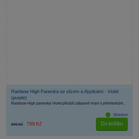
Rainbow High Panenka se slizem a třpytkami - Violet
(purple)
Rainbow High panenka Violet přináší zábavné hraní s přehledným...
Skladem
Do košíku
799 Kč
899 Kč