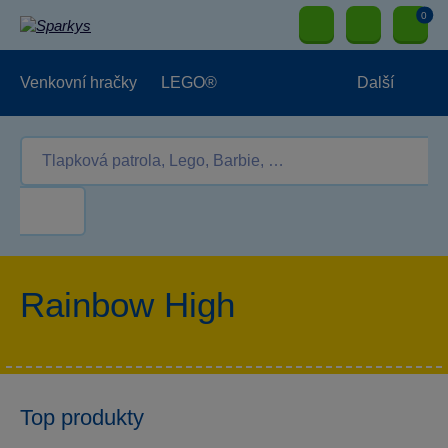
0
Venkovní hračky
LEGO®
Další
Pro kluky
Pro holky
Pro nejmenší
NOVINKY
Rainbow High
Top produkty