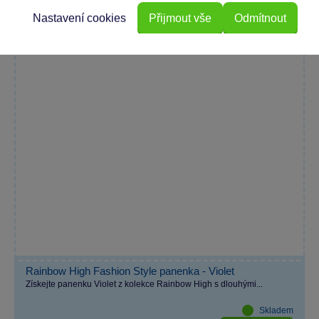
Nastavení cookies
Přijmout vše
Odmítnout
Rainbow High Fashion Style panenka - Violet
Získejte panenku Violet z kolekce Rainbow High s dlouhými...
Skladem