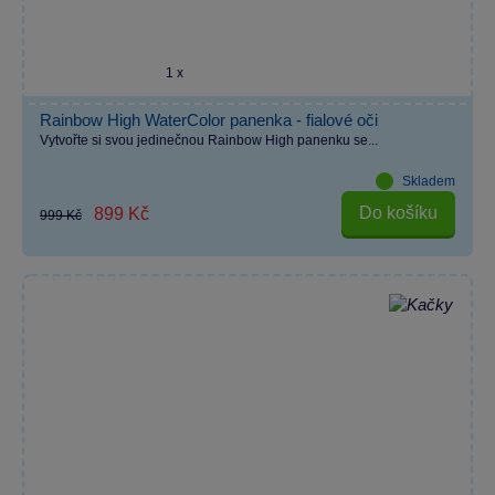
1 x
Rainbow High WaterColor panenka - fialové oči
Vytvořte si svou jedinečnou Rainbow High panenku se...
Skladem
Do košíku
899 Kč
999 Kč