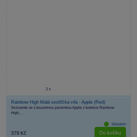
2 x
Rainbow High Malá sestřička víla - Apple (Red)
Seznamte se s kouzelnou panenkou Apple z kolekce Rainbow
High,...
Skladem
Do košíku
379 Kč