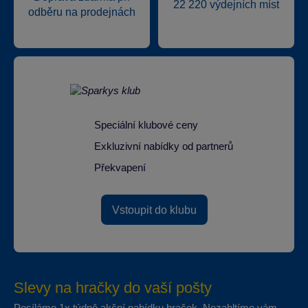
22 220 výdejních míst
odběru na prodejnách
Speciální klubové ceny
Exkluzivní nabídky od partnerů
Překvapení
Vstoupit do klubu
Slevy na hračky do vaší pošty
Posíláme 1x týdně akční nabídku hraček. Nezahltíme vám