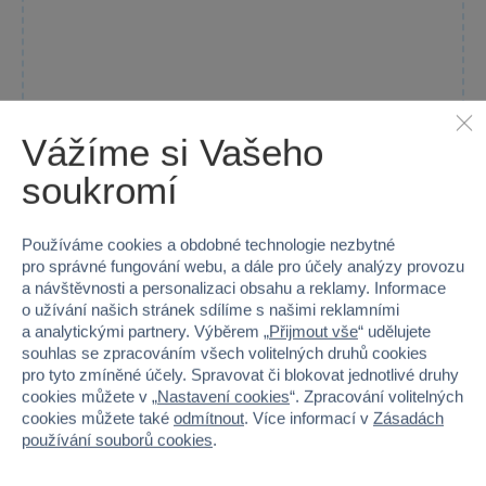
Vážíme si Vašeho
soukromí
Používáme cookies a obdobné technologie nezbytné
pro správné fungování webu, a dále pro účely analýzy provozu
a návštěvnosti a personalizaci obsahu a reklamy. Informace
o užívání našich stránek sdílíme s našimi reklamními
Rainbow High Junior Fashion panenka v pyžamu - Bella
a analytickými partnery. Výběrem „
Přijmout vše
“ udělujete
Parker
souhlas se zpracováním všech volitelných druhů cookies
Objevte kouzlo módy s Junior Fashion panenkou Bella Parker,...
pro tyto zmíněné účely. Spravovat či blokovat jednotlivé druhy
cookies můžete v „
Nastavení cookies
“. Zpracování volitelných
Skladem
cookies můžete také
odmítnout
. Více informací v
Zásadách
Do košíku
599 Kč
používání souborů cookies
.
699 Kč