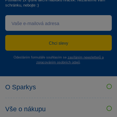
schránku, nebojte :)
Chci slevy
Odesláním formuláře souhlasím se
zasíláním newsletterů a
zpracováním osobních údajů
.
O Sparkys
VELKOOBCHOD SPARKYS
Kariéra
Vše o nákupu
Sparkys klub