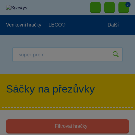
0
Venkovní hračky
LEGO®
Další
Pro kluky
Pro holky
Pro nejmenší
NOVINKY
Sáčky na přezůvky
Filtrovat hračky