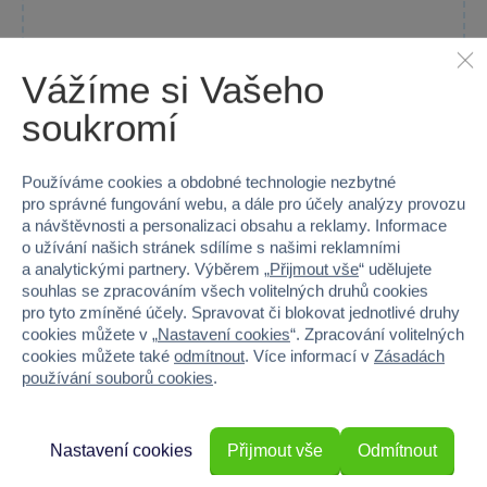
Vážíme si Vašeho
GUMP Sáček na bačkory modrý
soukromí
Sáček na přezůvky s motivem GUMP je ideálním doplňkem pro...
Skladem prodejny
Používáme cookies a obdobné technologie nezbytné
Do košíku
199 Kč
pro správné fungování webu, a dále pro účely analýzy provozu
a návštěvnosti a personalizaci obsahu a reklamy. Informace
o užívání našich stránek sdílíme s našimi reklamními
a analytickými partnery. Výběrem „
Přijmout vše
“ udělujete
souhlas se zpracováním všech volitelných druhů cookies
pro tyto zmíněné účely. Spravovat či blokovat jednotlivé druhy
cookies můžete v „
Nastavení cookies
“. Zpracování volitelných
cookies můžete také
odmítnout
. Více informací v
Zásadách
používání souborů cookies
.
Popis kategorie
Pokud vašemu dítěti chybí hezký a originální sáček
Nastavení cookies
Přijmout vše
Odmítnout
na přezůvky, koukněte se do naší nabídky. Věříme, že zde
vyberete přesně takový, který se bude vašemu dítěti