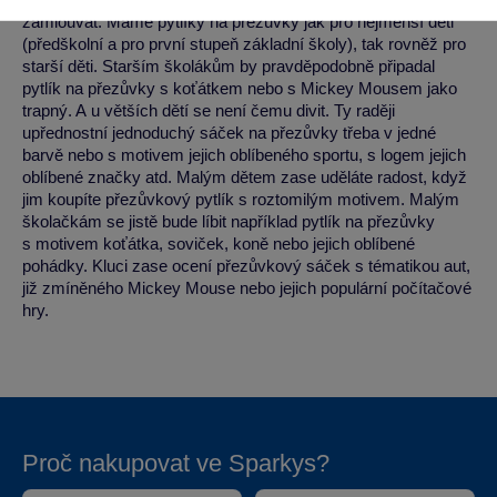
zamlouvat. Máme pytlíky na přezůvky jak pro nejmenší děti
(předškolní a pro první stupeň základní školy), tak rovněž pro
starší děti. Starším školákům by pravděpodobně připadal
pytlík na přezůvky s koťátkem nebo s Mickey Mousem jako
trapný. A u větších dětí se není čemu divit. Ty raději
upřednostní jednoduchý sáček na přezůvky třeba v jedné
barvě nebo s motivem jejich oblíbeného sportu, s logem jejich
oblíbené značky atd. Malým dětem zase uděláte radost, když
jim koupíte přezůvkový pytlík s roztomilým motivem. Malým
školačkám se jistě bude líbit například pytlík na přezůvky
s motivem koťátka, soviček, koně nebo jejich oblíbené
pohádky. Kluci zase ocení přezůvkový sáček s tématikou aut,
již zmíněného Mickey Mouse nebo jejich populární počítačové
hry.
Proč nakupovat ve Sparkys?