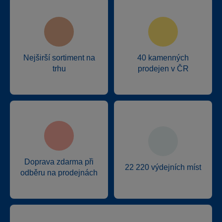
Nejširší sortiment na
40 kamenných
trhu
prodejen v ČR
Doprava zdarma při
22 220 výdejních míst
odběru na prodejnách