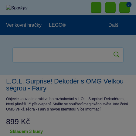
0
Venkovní hračky
LEGO®
Další
Pro kluky
Pro holky
Pro nejmenší
NOVINKY
L.O.L. Surprise! Dekodér s OMG Velkou
ségrou - Fairy
Objevte kouzlo interaktivního rozbalování s L.O.L. Surprise! Dekodérem,
který přináší 15 překvapení. Staňte se součástí magického světa, kde čeká
OMG Velká ségra - Fairy s novou identitou!
Více informací
899 Kč
skladem 3 kusy