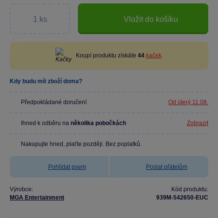
Vložit do košíku
Koupí produktu získáte
44
kaček
.
Kdy budu mít zboží doma?
Předpokládané doručení
Od úterý 11.08.
Ihned k odběru na
několika pobočkách
Zobrazit
Nakupujte hned, plaťte později. Bez poplatků.
Pohlídat psem
Poslat přátelům
Výrobce:
Kód produktu:
MGA Entertainment
939M-542650-EUC