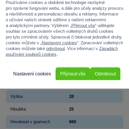
Používáme cookies a obdobné technologie nezbytné
Kód produktu
939M-542650-EUC
pro správné fungování webu, a dále pro účely analýzy provozu
a návštěvnosti a personalizaci obsahu a reklamy. Informace
o užívání našich stránek sdílíme s našimi reklamními
Značka
MGA Entertainment
a analytickými partnery. Výběrem „
Přijmout vše
“ udělujete
souhlas se zpracováním všech volitelných druhů cookies
Řada
L.O.L. Surprise!
pro tyto zmíněné účely. Spravovat či blokovat jednotlivé druhy
cookies můžete v „
Nastavení cookies
“. Zpracování volitelných
Věk od
4
cookies můžete také
odmítnout
. Více informací v
Zásadách
používání souborů cookies
.
Pohlaví
HOLKA
Materiál
PLAST
Nastavení cookies
Přijmout vše
Odmítnout
Šířka
27
Výška
28
Hloubka
25
Hmotnost v gramech
660