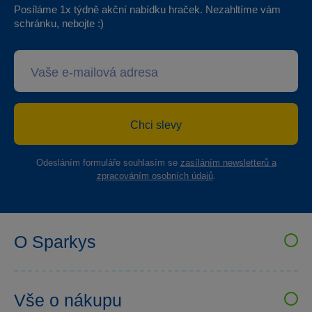
Posíláme 1x týdně akční nabídku hraček. Nezahltíme vám
schránku, nebojte :)
Chci slevy
Odesláním formuláře souhlasím se
zasíláním newsletterů a
zpracováním osobních údajů
.
O Sparkys
VELKOOBCHOD SPARKYS
Kariéra
Vše o nákupu
Sparkys klub