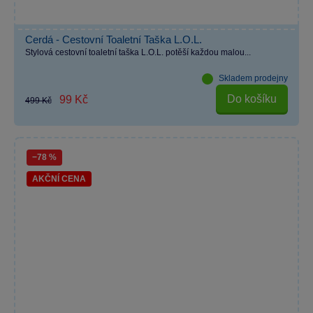
Cerdá - Cestovní Toaletní Taška L.O.L.
Stylová cestovní toaletní taška L.O.L. potěší každou malou...
Skladem prodejny
Do košíku
99 Kč
499 Kč
−78 %
AKČNÍ CENA