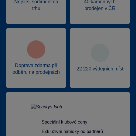
Nejširší sortiment na
40 kamenných
trhu
prodejen v ČR
Doprava zdarma při
22 220 výdejních míst
odběru na prodejnách
Speciální klubové ceny
Exkluzivní nabídky od partnerů