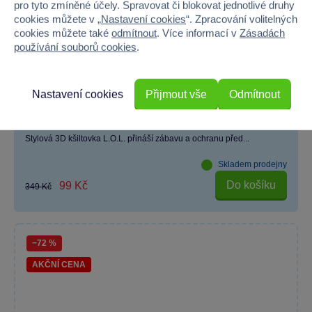
pro tyto zmíněné účely. Spravovat či blokovat jednotlivé druhy
cookies můžete v „
Nastavení cookies
“. Zpracování volitelných
cookies můžete také
odmítnout
. Více informací v
Zásadách
používání souborů cookies
.
Nastavení cookies
Přijmout vše
Odmítnout
Cerdá - Kšiltovka L.O.L. 3D 4115
Stylová 3D kšiltovka L.O.L. přináší zábavu a ochranu před...
Skladem prodejny
Do košíku
99 Kč
349 Kč
−72 %
AKČNÍ CENA