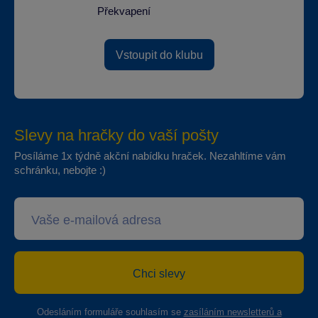
Překvapení
Vstoupit do klubu
Slevy na hračky do vaší pošty
Posíláme 1x týdně akční nabídku hraček. Nezahltíme vám
schránku, nebojte :)
Chci slevy
Odesláním formuláře souhlasím se
zasíláním newsletterů a