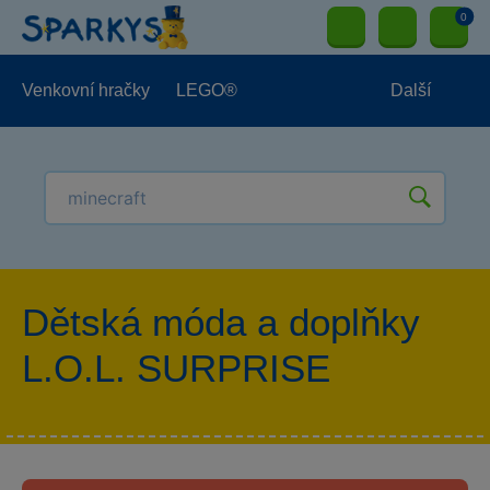
0
Venkovní hračky
LEGO®
Další
Pro kluky
Pro holky
Pro nejmenší
NOVINKY
Dětská móda a doplňky
L.O.L. SURPRISE