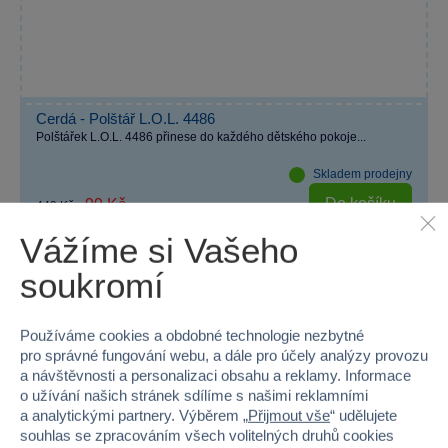
Cerdá - Polštář L.O.L. 4486
Polštářek L.O.L. 4486 přinese do každého dětského pokoje...
Skladem prodejny
Do košíku
99 Kč
449 Kč
Vážíme si Vašeho
soukromí
−72 %
AKČNÍ CENA
Používáme cookies a obdobné technologie nezbytné
pro správné fungování webu, a dále pro účely analýzy provozu
a návštěvnosti a personalizaci obsahu a reklamy. Informace
o užívání našich stránek sdílíme s našimi reklamními
a analytickými partnery. Výběrem „
Přijmout vše
“ udělujete
souhlas se zpracováním všech volitelných druhů cookies