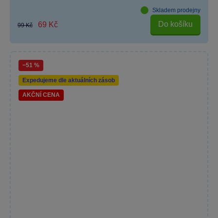
Skladem prodejny
Do košíku
69 Kč
99 Kč
−51 %
Expedujeme dle aktuálních zásob
AKČNÍ CENA