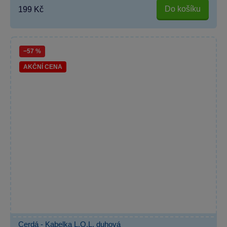
Do košíku
199 Kč
−57 %
AKČNÍ CENA
Cerdá - Kabelka L.O.L. duhová