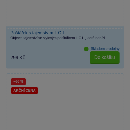
Poštářek s tajemstvím L.O.L.
Objevte tajemství se stylovým polštářkem L.O.L., které nabízí...
Skladem prodejny
Do košíku
299 Kč
−60 %
AKČNÍ CENA