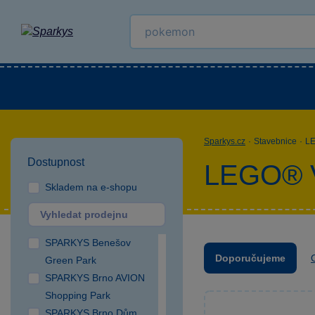
Kategorie
Venkovní hračky
LEGO®
Pro 
Sparkys.cz
·
Stavebnice
·
L
Dostupnost
LEGO® 
Skladem na e-shopu
SPARKYS Benešov
Doporučujeme
Green Park
SPARKYS Brno AVION
Shopping Park
SPARKYS Brno Dům