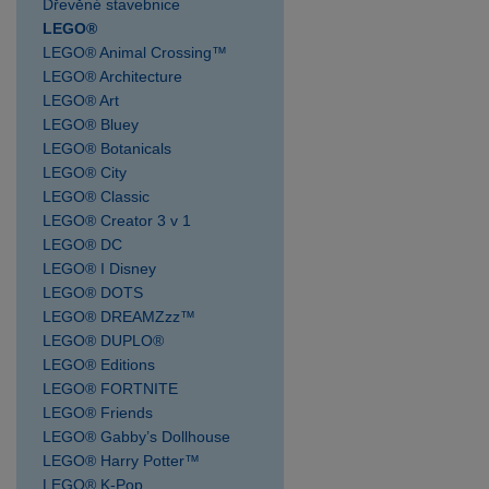
SPARKYS Postřižín
Dřevěné stavebnice
LEGO®
výdejní místo
LEGO® Animal Crossing™
SPARKYS Praha AVION
LEGO® Architecture
Shopping Park Zličín
LEGO® Art
SPARKYS Praha Fashion
LEGO® Bluey
Arena Outlet
LEGO® Botanicals
SPARKYS Praha Hlavní
LEGO® City
nádraží
LEGO® Classic
SPARKYS Praha OC
LEGO® Creator 3 v 1
LEGO® DC
Novo Plaza
LEGO® I Disney
SPARKYS Praha OC
LEGO® DOTS
Nový Smíchov
LEGO® DREAMZzz™
SPARKYS Praha OC
LEGO® DUPLO®
Quadrio
LEGO® Editions
SPARKYS Praha
LEGO® FORTNITE
Palladium
LEGO® Friends
LEGO® Gabby’s Dollhouse
SPARKYS Praha
LEGO® Harry Potter™
Václavské náměstí JULIŠ
LEGO® K-Pop