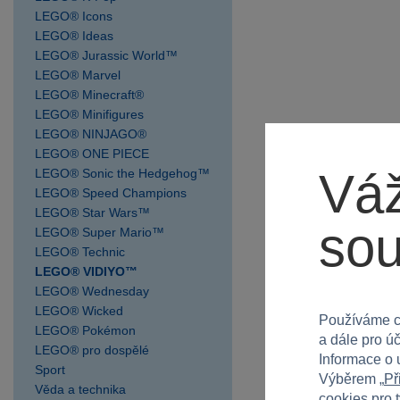
SPARKYS RP Kozomín
LEGO® Icons
SPARKYS Strakonice OC
LEGO® Ideas
Maxim
LEGO® Jurassic World™
SPARKYS Uherské
LEGO® Marvel
Hradiště
LEGO® Minecraft®
LEGO® Minifigures
SPARKYS Velký Týnec
LEGO® NINJAGO®
Olympia
LEGO® ONE PIECE
SPARKYS Zlín OC Zlaté
Váž
LEGO® Sonic the Hedgehog™
Jablko
LEGO® Speed Champions
LEGO® Star Wars™
so
LEGO® Super Mario™
LEGO® Technic
LEGO® VIDIYO™
LEGO® Wednesday
LEGO® Wicked
Používáme c
LEGO® Pokémon
a dále pro ú
LEGO® pro dospělé
Informace o 
Sport
Výběrem „
Př
Věda a technika
cookies pro 