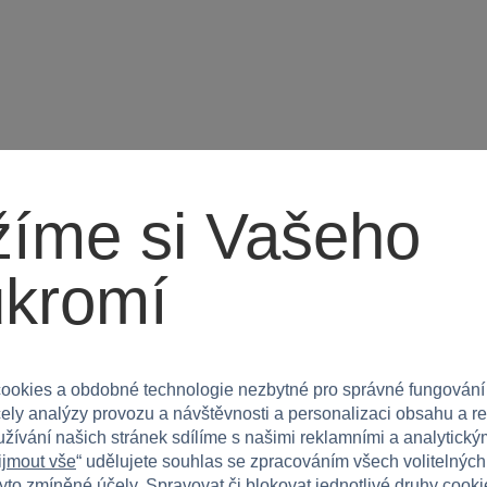
íme si Vašeho
ukromí
ookies a obdobné technologie nezbytné pro správné fungování
čely analýzy provozu a návštěvnosti a personalizaci obsahu a r
užívání našich stránek sdílíme s našimi reklamními a analytickým
ijmout vše
“ udělujete souhlas se zpracováním všech volitelnýc
tyto zmíněné účely. Spravovat či blokovat jednotlivé druhy cook