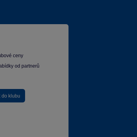
lubové ceny
abídky od partnerů
t do klubu