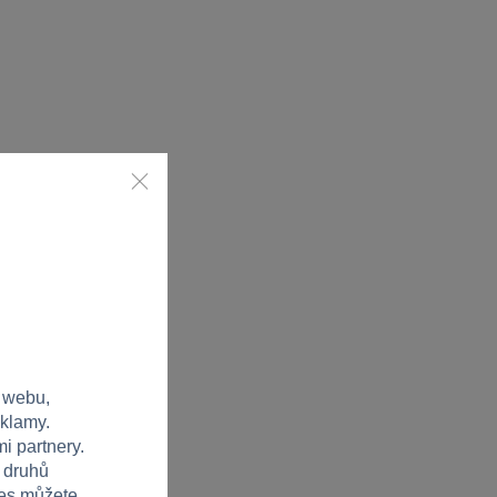
 webu,
eklamy.
i partnery.
h druhů
ies můžete