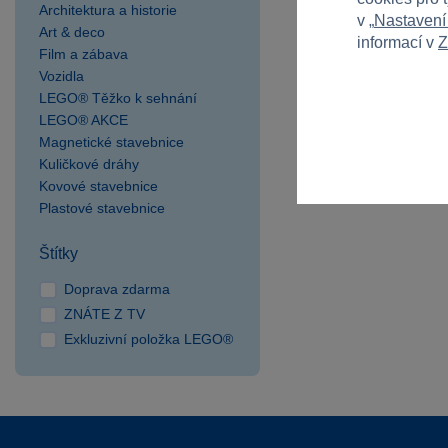
Architektura a historie
v „
Nastavení
Art & deco
informací v
Z
Film a zábava
Vozidla
LEGO® Těžko k sehnání
LEGO® AKCE
Magnetické stavebnice
Kuličkové dráhy
Kovové stavebnice
Plastové stavebnice
Štítky
Doprava zdarma
ZNÁTE Z TV
Exkluzivní položka LEGO®