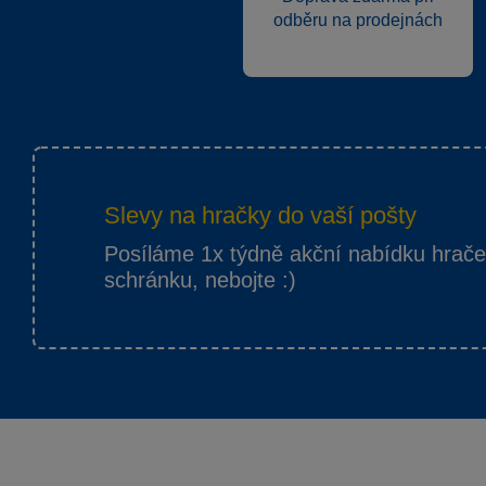
odběru na prodejnách
Slevy na hračky do vaší pošty
Posíláme 1x týdně akční nabídku hrač
schránku, nebojte :)