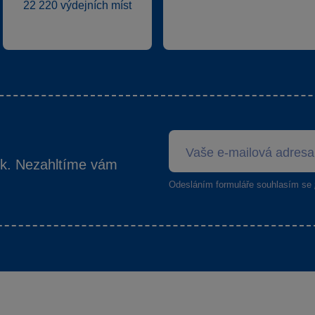
22 220 výdejních míst
ek. Nezahltíme vám
Odesláním formuláře souhlasím se