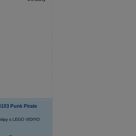
03 Punk Pirate
eoklipy s LEGO VIDIYO