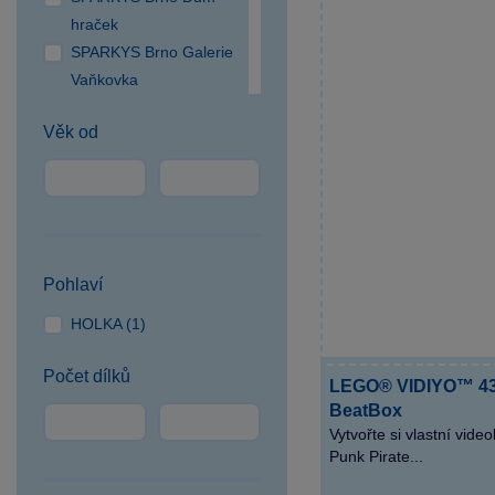
hraček
SPARKYS Brno Galerie
Vaňkovka
SPARKYS Brno OC
Věk od
Campus Square
SPARKYS Brno OC
Olympia
SPARKYS Česká Lípa
SPARKYS České
Budějovice NC Géčko
Pohlaví
SPARKYS Čestlice OC
HOLKA (1)
SPEKTRUM
SPARKYS Cheb
Počet dílků
SPARKYS Hradec
LEGO® VIDIYO™ 431
BeatBox
Králové
Vytvořte si vlastní vid
SPARKYS Jihlava
Punk Pirate...
CITYPARK
SPARKYS Jindřichův