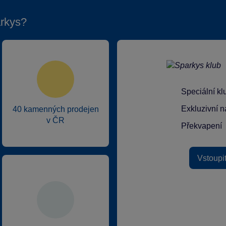
rkys?
Speciální k
Exkluzivní n
40 kamenných prodejen
v ČR
Překvapení
Vstoupi