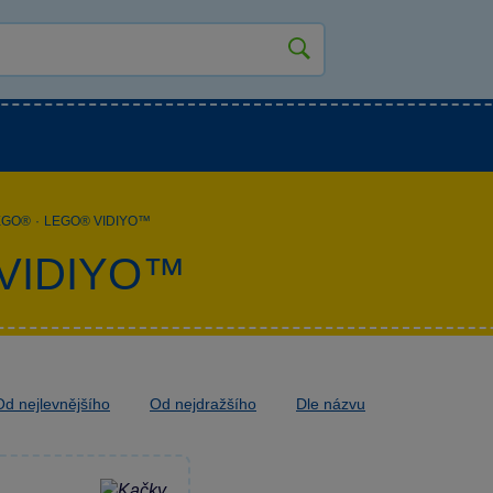
kluky
Pro holky
Pro nejmenší
NOVINKY
EGO®
·
LEGO® VIDIYO™
VIDIYO™
Od nejlevnějšího
Od nejdražšího
Dle názvu