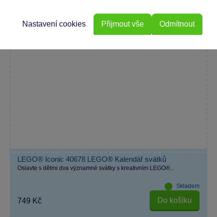
Nastavení cookies
Přijmout vše
Odmítnout
LEGO® Iconic 40678 LEGO® Kalendář svátků
Oslavte s dětmi dva významné svátky s kreativním LEGO®...
Skladem
Do košíku
749 Kč