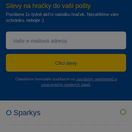
Slevy na hračky do vaší pošty
Posíláme 1x týdně akční nabídku hraček. Nezahltíme vám
schránku, nebojte :)
Chci slevy
Odesláním formuláře souhlasím se
zasíláním newsletterů a
zpracováním osobních údajů
.
O Sparkys
VELKOOBCHOD SPARKYS
Kariéra