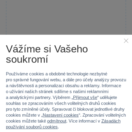
Vážíme si Vašeho
soukromí
Používáme cookies a obdobné technologie nezbytné
LEGO® Iconic 40814 Slůně na obloze
pro správné fungování webu, a dále pro účely analýzy provozu
Stavebnice LEGO® Baby Elephant in the Sky nabízí úchvatnou...
a návštěvnosti a personalizaci obsahu a reklamy. Informace
o užívání našich stránek sdílíme s našimi reklamními
Skladem
a analytickými partnery. Výběrem „
Přijmout vše
“ udělujete
souhlas se zpracováním všech volitelných druhů cookies
Do košíku
799 Kč
pro tyto zmíněné účely. Spravovat či blokovat jednotlivé druhy
cookies můžete v „
Nastavení cookies
“. Zpracování volitelných
cookies můžete také
odmítnout
. Více informací v
Zásadách
používání souborů cookies
.