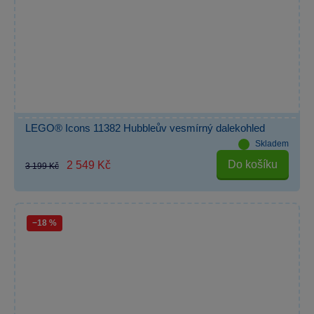
LEGO® Icons 11382 Hubbleův vesmírný dalekohled
Skladem
Do košíku
2 549 Kč
3 199 Kč
−18 %