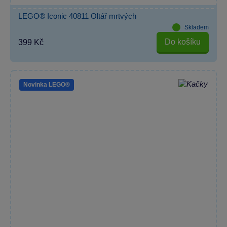
LEGO® Iconic 40811 Oltář mrtvých
Skladem
Do košíku
399 Kč
Novinka LEGO®