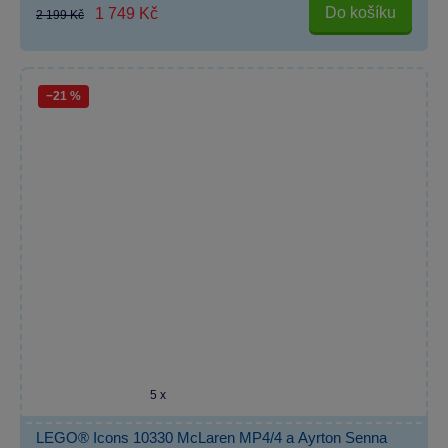
Do košíku
1 749 Kč
2 199 Kč
−21 %
5 x
LEGO® Icons 10330 McLaren MP4/4 a Ayrton Senna