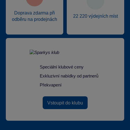
Doprava zdarma při
22 220 výdejních míst
odběru na prodejnách
Speciální klubové ceny
Exkluzivní nabídky od partnerů
Překvapení
Vstoupit do klubu