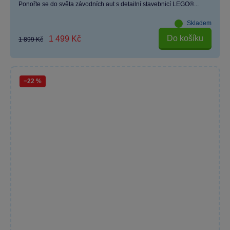
Ponořte se do světa závodních aut s detailní stavebnicí LEGO®...
Skladem
Do košíku
1 499 Kč
1 899 Kč
−22 %