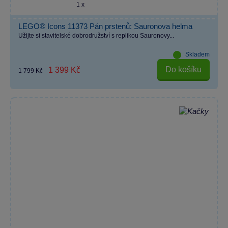
1 x
LEGO® Icons 11373 Pán prstenů: Sauronova helma
Užijte si stavitelské dobrodružství s replikou Sauronovy...
Skladem
Do košíku
1 399 Kč
1 799 Kč