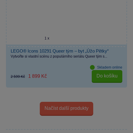
1 x
LEGO® Icons 10291 Queer tým – byt „Úžo Pětky“
Vytvořte si vlastní scénu z populárního seriálu Queer tým s...
Skladem online
Do košíku
1 899 Kč
2 599 Kč
Načíst další produkty