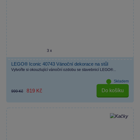
3 x
LEGO® Iconic 40743 Vánoční dekorace na stůl
Vytvořte si okouzlující vánoční ozdobu se stavebnicí LEGO®...
Skladem
Do košíku
819 Kč
999 Kč