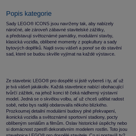
Popis kategorie
Sady LEGO® ICONS jsou navrženy tak, aby nabízely
náročné, ale zároveň zábavné stavitelské zážitky,
a představují světoznámé památky, modulární stavby,
klasická vozidla, oblíbené momenty z popkultury a sady
bytových doplňků. Najdi svou vášeň a ponoř se do stavění
sad, které se budou skvěle vyjímat na každé výstavce.
Ze stavebnic LEGO® pro dospělé si jistě vybereš i ty, ať už
je tvá vášeň jakákoliv. Každá stavebnice nabízí obohacující
tvůrčí zážitek, na jehož konci tě čeká nádherný výstavní
model. Jedná se o skvělou volbu, ať už chceš udělat radost
sobě, nebo bys raději obdaroval/a někoho blízkého.
Prozkoumej detailní modulární budovy plné překvapení,
ikonická vozidla a světoznámé sportovní stadiony, pocty
oblíbeným seriálům a filmům. Oslav historické úspěchy nebo
si domácnost zpestři dekorativním modelem rostlin. Toto jsou
stavebnice LEGO® pro dospělé stavitele. Co si postavíš ty?