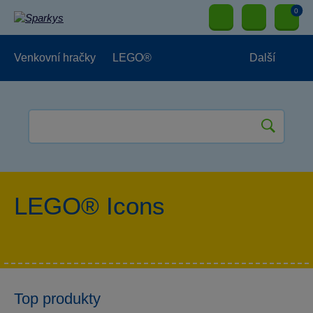
0
Venkovní hračky
LEGO®
Další
Pro kluky
Pro holky
Pro nejmenší
NOVINKY
LEGO® Icons
Top produkty