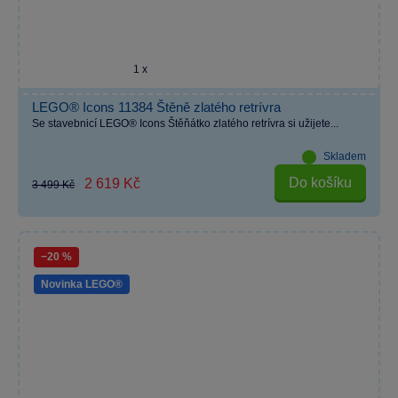
1 x
LEGO® Icons 11384 Štěně zlatého retrívra
Se stavebnicí LEGO® Icons Štěňátko zlatého retrívra si užijete...
Skladem
Do košíku
2 619 Kč
3 499 Kč
−20 %
Novinka LEGO®