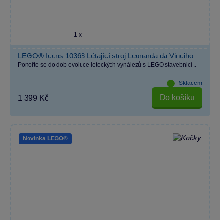
1 x
LEGO® Icons 10363 Létající stroj Leonarda da Vinciho
Ponořte se do dob evoluce leteckých vynálezů s LEGO stavebnicí...
Skladem
Do košíku
1 399 Kč
Novinka LEGO®