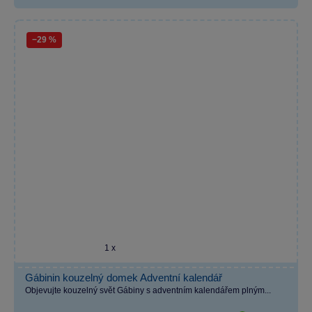
−29 %
1 x
Gábinin kouzelný domek Adventní kalendář
Objevujte kouzelný svět Gábiny s adventním kalendářem plným...