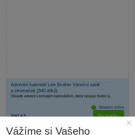
Adventní kalendář Lele Brother Vánoční sáně
a stromeček (940 dílků)
Oslavte advent s bohatým kalendářem, který spojuje tradici a...
Skladem online
Do košíku
999 Kč
Vážíme si Vašeho