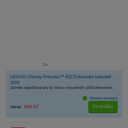
1 x
LEGO® ǀ Disney Princess™ 43273 Adventní kalendář
2025
Začněte odpočítávat dny do Vánoc s kouzelným LEGO Adventním...
Skladem prodejny
Do košíku
699 Kč
799 Kč