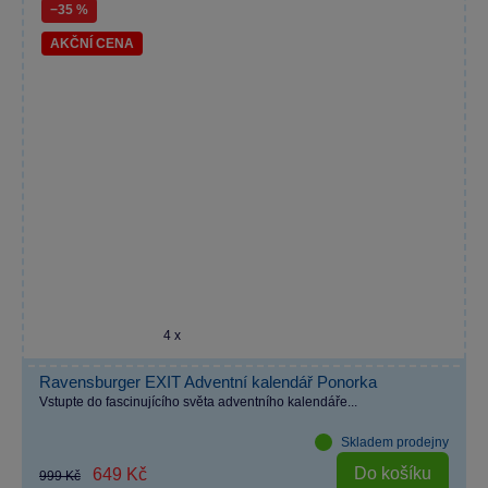
−35 %
AKČNÍ CENA
4 x
Ravensburger EXIT Adventní kalendář Ponorka
Vstupte do fascinujícího světa adventního kalendáře...
Skladem prodejny
Do košíku
649 Kč
999 Kč