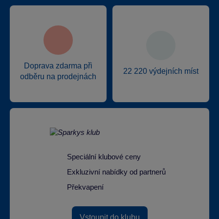
Doprava zdarma při
22 220 výdejních míst
odběru na prodejnách
Speciální klubové ceny
Exkluzivní nabídky od partnerů
Překvapení
Vstoupit do klubu