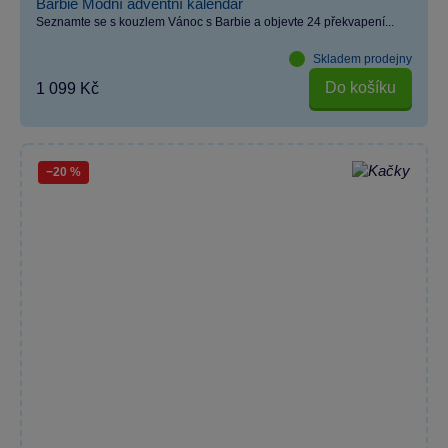
Barbie Modní adventní kalendář
Seznamte se s kouzlem Vánoc s Barbie a objevte 24 překvapení...
Skladem prodejny
Do košíku
1 099 Kč
−20 %