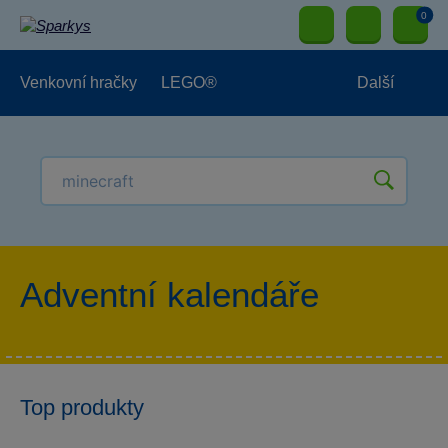
0
Venkovní hračky
LEGO®
Další
Pro kluky
Pro holky
Pro nejmenší
NOVINKY
Adventní kalendáře
Top produkty