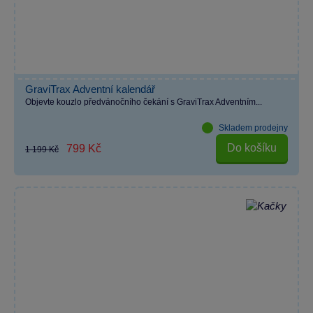
GraviTrax Adventní kalendář
Objevte kouzlo předvánočního čekání s GraviTrax Adventním...
Skladem prodejny
Do košíku
799 Kč
1 199 Kč