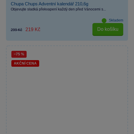
Chupa Chups Adventní kalendář 210,6g
Objevujte sladká překvapení každý den před Vánocemi s...
Skladem
Do košíku
219 Kč
299 Kč
−75 %
AKČNÍ CENA