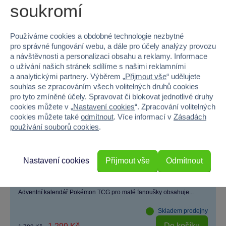
soukromí
−28 %
Používáme cookies a obdobné technologie nezbytné
pro správné fungování webu, a dále pro účely analýzy provozu
a návštěvnosti a personalizaci obsahu a reklamy. Informace
o užívání našich stránek sdílíme s našimi reklamními
a analytickými partnery. Výběrem „
Přijmout vše
“ udělujete
souhlas se zpracováním všech volitelných druhů cookies
pro tyto zmíněné účely. Spravovat či blokovat jednotlivé druhy
cookies můžete v „
Nastavení cookies
“. Zpracování volitelných
cookies můžete také
odmítnout
. Více informací v
Zásadách
používání souborů cookies
.
Nastavení cookies
Přijmout vše
Odmítnout
4 x
Pokémon TCG: Adventní kalendář 2025
Adventní kalendář Pokémon TCG pro malé fanoušky obsahuje...
Skladem prodejny
Do košíku