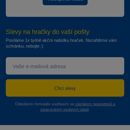
Slevy na hračky do vaší pošty
Posíláme 1x týdně akční nabídku hraček. Nezahltíme vám
schránku, nebojte :)
Chci slevy
Odesláním formuláře souhlasím se
zasíláním newsletterů a
zpracováním osobních údajů
.