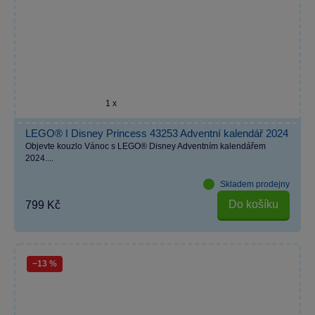
1 x
LEGO® ǀ Disney Princess 43253 Adventní kalendář 2024
Objevte kouzlo Vánoc s LEGO® Disney Adventním kalendářem
2024....
Skladem prodejny
Do košíku
799 Kč
−13 %