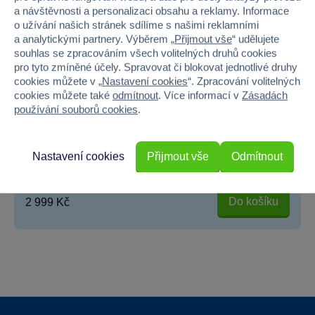
a návštěvnosti a personalizaci obsahu a reklamy. Informace
o užívání našich stránek sdílíme s našimi reklamními
a analytickými partnery. Výběrem „
Přijmout vše
“ udělujete
souhlas se zpracováním všech volitelných druhů cookies
pro tyto zmíněné účely. Spravovat či blokovat jednotlivé druhy
cookies můžete v „
Nastavení cookies
“. Zpracování volitelných
cookies můžete také
odmítnout
. Více informací v
Zásadách
používání souborů cookies
.
BABU - Kuchyň
Dřevěná kuchyňka BABU je ideální pro malé kuchaře, kteří...
Nastavení cookies
Přijmout vše
Odmítnout
Skladem prodejny
Do košíku
2 999 Kč