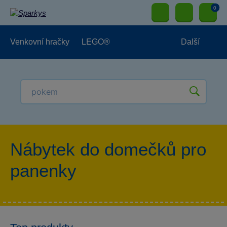
0
Venkovní hračky
LEGO®
Další
Pro kluky
Pro holky
Pro nejmenší
NOVINKY
Nábytek do domečků pro
panenky