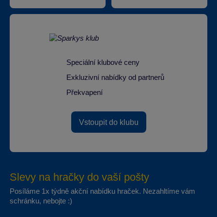
Speciální klubové ceny
Exkluzivní nabídky od partnerů
Překvapení
Vstoupit do klubu
Slevy na hračky do vaší pošty
Posíláme 1x týdně akční nabídku hraček. Nezahltíme vám
schránku, nebojte :)