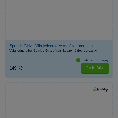
Sparkle Girlz - Víla jednorožec malá v kornoutku
Vyla jednorožec Sparkle Girlz přináší kouzelné dobrodružství...
Skladem prodejny
Do košíku
149 Kč