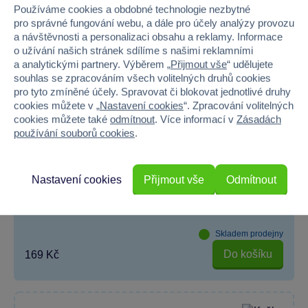
Používáme cookies a obdobné technologie nezbytné
pro správné fungování webu, a dále pro účely analýzy provozu
a návštěvnosti a personalizaci obsahu a reklamy. Informace
o užívání našich stránek sdílíme s našimi reklamními
a analytickými partnery. Výběrem „
Přijmout vše
“ udělujete
souhlas se zpracováním všech volitelných druhů cookies
pro tyto zmíněné účely. Spravovat či blokovat jednotlivé druhy
cookies můžete v „
Nastavení cookies
“. Zpracování volitelných
cookies můžete také
odmítnout
. Více informací v
Zásadách
používání souborů cookies
.
Nastavení cookies
Přijmout vše
Odmítnout
Sparkle Girlz - Panenka s ozdobou do vlasů
Panenka Sparkle Girlz s nádhernou ozdobou do vlasů je ideální...
Skladem prodejny
Do košíku
169 Kč