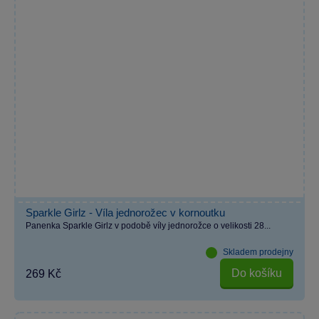
Sparkle Girlz - Víla jednorožec v kornoutku
Panenka Sparkle Girlz v podobě víly jednorožce o velikosti 28...
Skladem prodejny
Do košíku
269 Kč