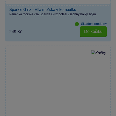
Sparkle Girlz - Víla mořská v kornoutku
Panenka mořská víla Sparkle Girlz potěší všechny holky svým...
Skladem prodejny
Do košíku
249 Kč