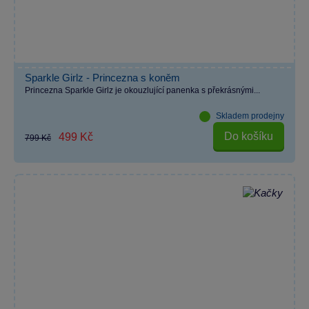
Sparkle Girlz - Princezna s koněm
Princezna Sparkle Girlz je okouzlující panenka s překrásnými...
Skladem prodejny
Do košíku
499 Kč
799 Kč