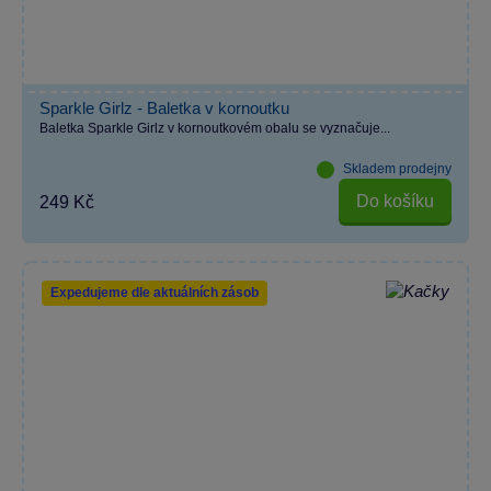
Sparkle Girlz - Baletka v kornoutku
Baletka Sparkle Girlz v kornoutkovém obalu se vyznačuje...
Skladem prodejny
Do košíku
249 Kč
Expedujeme dle aktuálních zásob