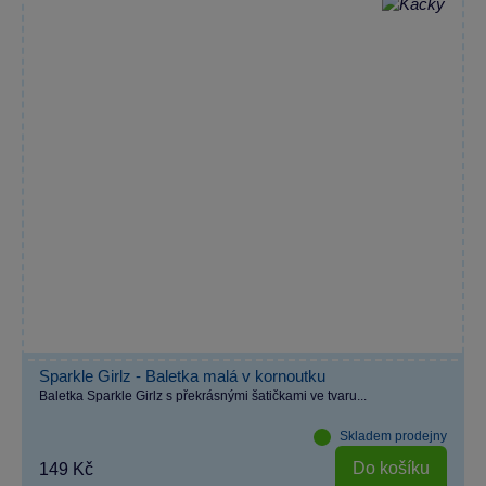
Sparkle Girlz - Baletka malá v kornoutku
Baletka Sparkle Girlz s překrásnými šatičkami ve tvaru...
Skladem prodejny
Do košíku
149 Kč