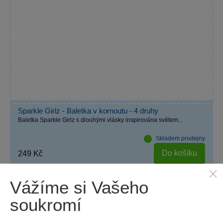
Sparkle Girlz - Baletka v kornoutu - 4 druhy
Baletka Sparkle Girlz s dlouhými vlásky inspirována světem...
Skladem prodejny
Do košíku
249 Kč
Vážíme si Vašeho
soukromí