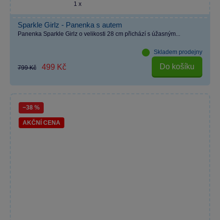
1 x
Sparkle Girlz - Panenka s autem
Panenka Sparkle Girlz o velikosti 28 cm přichází s úžasným...
Skladem prodejny
Do košíku
499 Kč
799 Kč
−38 %
AKČNÍ CENA