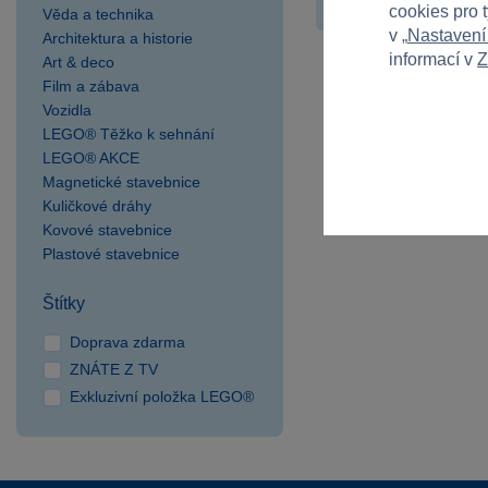
cookies pro 
Věda a technika
v „
Nastavení
Architektura a historie
informací v
Z
Art & deco
Film a zábava
Vozidla
LEGO® Těžko k sehnání
LEGO® AKCE
Magnetické stavebnice
Kuličkové dráhy
Kovové stavebnice
Plastové stavebnice
Štítky
Doprava zdarma
ZNÁTE Z TV
Exkluzivní položka LEGO®