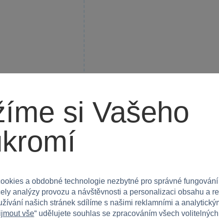
íme si Vašeho
ukromí
ajina se sakurami
3D umělecké dílo LEGO®
ookies a obdobné technologie nezbytné pro správné fungování
čely analýzy provozu a návštěvnosti a personalizaci obsahu a r
užívání našich stránek sdílíme s našimi reklamními a analytickým
Není skladem
ijmout vše
“ udělujete souhlas se zpracováním všech volitelnýc