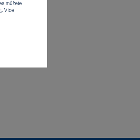
ies můžete
t
. Více