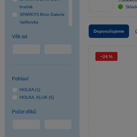
hraček
Skla
SPARKYS Brno Galerie
Vaňkovka
SPARKYS Brno OC
Doporučujeme
Věk od
Campus Square
SPARKYS Brno OC
Olympia
−24 %
SPARKYS Česká Lípa
SPARKYS České
Budějovice NC Géčko
Pohlaví
SPARKYS Čestlice OC
HOLKA (1)
SPEKTRUM
HOLKA, KLUK (5)
SPARKYS Cheb
SPARKYS Hradec
Počet dílků
Králové
SPARKYS Jihlava
CITYPARK
SPARKYS Jindřichův