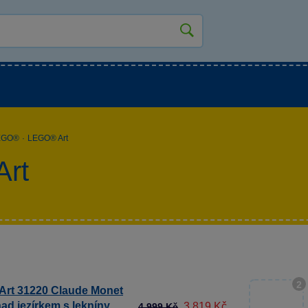
kluky
Pro holky
Pro nejmenší
NOVINKY
EGO®
·
LEGO® Art
rt
2
rt 31220 Claude Monet
ad jezírkem s lekníny
3 819 Kč
4 999 Kč