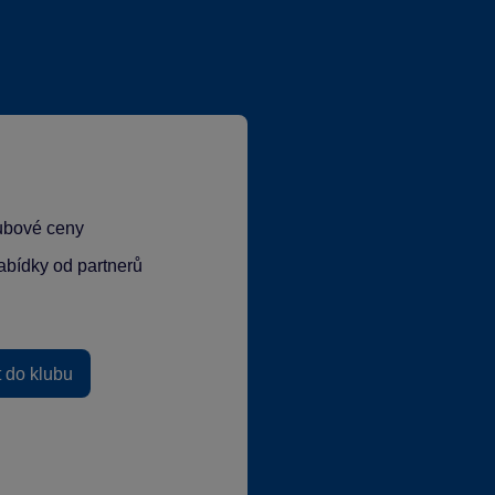
lubové ceny
abídky od partnerů
t do klubu