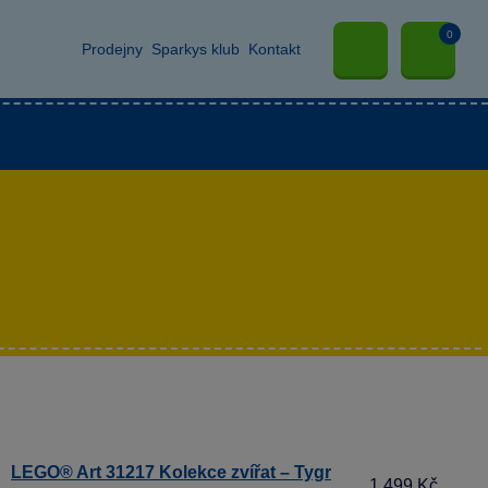
0
Prodejny
Sparkys klub
Kontakt
LEGO® Art 31217 Kolekce zvířat – Tygr
1 499 Kč