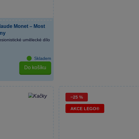
laude Monet – Most
íny
esionistické umělecké dílo
Skladem
Do košíku
−25 %
AKCE LEGO®