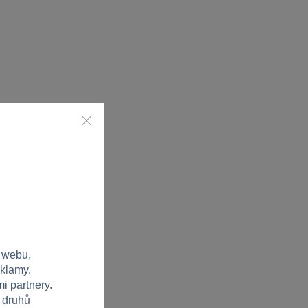
 webu,
eklamy.
i partnery.
h druhů