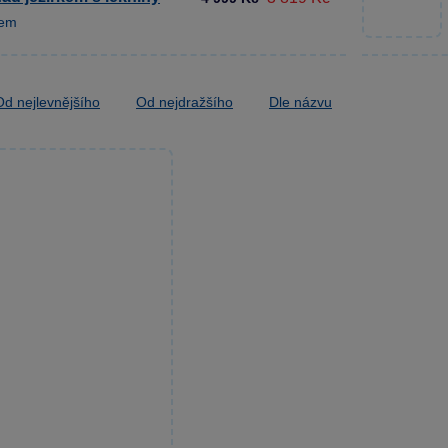
dem
Od nejlevnějšího
Od nejdražšího
Dle názvu