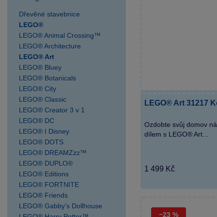
SPARKYS Postřižín
výdejní místo
Dřevěné stavebnice
LEGO®
SPARKYS Praha AVION
LEGO® Animal Crossing™
Shopping Park Zličín
LEGO® Architecture
SPARKYS Praha Fashion
LEGO® Art
Arena Outlet
LEGO® Bluey
SPARKYS Praha Hlavní
LEGO® Botanicals
nádraží
LEGO® City
SPARKYS Praha OC
LEGO® Classic
LEGO® Art 31217 Ko
Novo Plaza
LEGO® Creator 3 v 1
LEGO® DC
SPARKYS Praha OC
Ozdobte svůj domov n
LEGO® I Disney
Nový Smíchov
dílem s LEGO® Art...
LEGO® DOTS
SPARKYS Praha OC
LEGO® DREAMZzz™
Quadrio
LEGO® DUPLO®
1 499 Kč
SPARKYS Praha
LEGO® Editions
Palladium
LEGO® FORTNITE
SPARKYS Praha
LEGO® Friends
LEGO® Gabby’s Dollhouse
Václavské náměstí JULIŠ
−23 %
LEGO® Harry Potter™