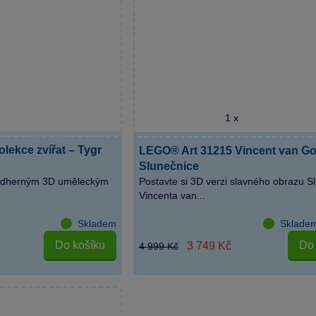
1 x
lekce zvířat – Tygr
LEGO® Art 31215 Vincent van G
Slunečnice
ádherným 3D uměleckým
Postavte si 3D verzi slavného obrazu S
Vincenta van...
Skladem
Skladem
Do košíku
Do 
3 749 Kč
4 999 Kč