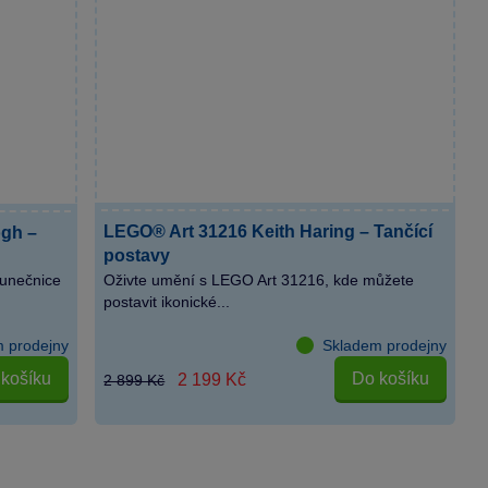
LEGO® Art 31216 Keith Haring – Tančící
ogh –
postavy
lunečnice
Oživte umění s LEGO Art 31216, kde můžete
postavit ikonické...
 prodejny
Skladem prodejny
košíku
Do košíku
2 199 Kč
2 899 Kč