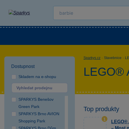
Kategorie
Venkovní hračky
LEGO®
Pro 
Sparkys.cz
·
Stavebnice
·
L
Dostupnost
LEGO® A
Skladem na e-shopu
SPARKYS Benešov
Green Park
Top produkty
SPARKYS Brno AVION
1
Shopping Park
LEGO® A
– Most n
SPARKYS Brno Dům