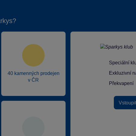
rkys?
Speciální k
Exkluzivní n
40 kamenných prodejen
v ČR
Překvapení
Vstoupi