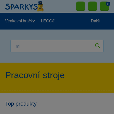
0
Venkovní hračky
LEGO®
Další
Pro kluky
Pro holky
Pro nejmenší
NOVINKY
Pracovní stroje
Top produkty