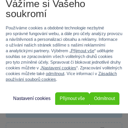
Vážíme si Vašeho
soukromí
Používáme cookies a obdobné technologie nezbytné
pro správné fungování webu, a dále pro účely analýzy provozu
a návštěvnosti a personalizaci obsahu a reklamy. Informace
o užívání našich stránek sdílíme s našimi reklamními
a analytickými partnery. Výběrem „
Přijmout vše
“ udělujete
souhlas se zpracováním všech volitelných druhů cookies
pro tyto zmíněné účely. Spravovat či blokovat jednotlivé druhy
cookies můžete v „
Nastavení cookies
“. Zpracování volitelných
cookies můžete také
odmítnout
. Více informací v
Zásadách
CITY SERVICE CAR - 1:14 - Míchačka betonu (se
používání souborů cookies
.
zvukem, světly a dalšími funkcemi)
Míchačka betonu v měřítku 1:14 od Sparkys s realistickými...
Nastavení cookies
Přijmout vše
Odmítnout
Skladem
Do košíku
599 Kč