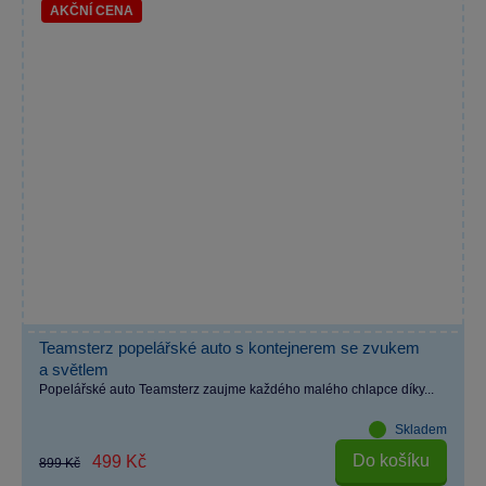
AKČNÍ CENA
Teamsterz popelářské auto s kontejnerem se zvukem
a světlem
Popelářské auto Teamsterz zaujme každého malého chlapce díky...
Skladem
Do košíku
499 Kč
899 Kč