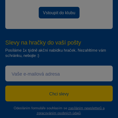
Vstoupit do klubu
Slevy na hračky do vaší pošty
Posíláme 1x týdně akční nabídku hraček. Nezahltíme vám
schránku, nebojte :)
Chci slevy
Odesláním formuláře souhlasím se
zasíláním newsletterů a
zpracováním osobních údajů
.