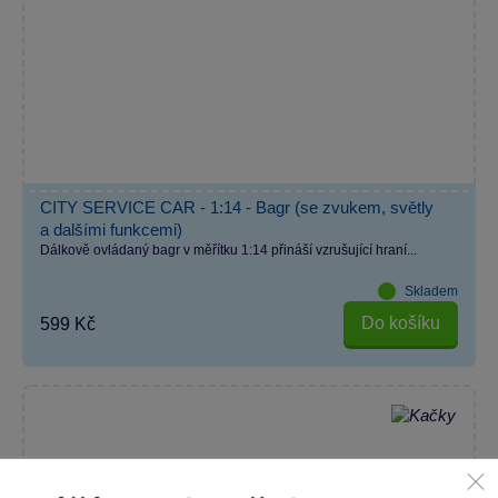
CITY SERVICE CAR - 1:14 - Bagr (se zvukem, světly
a dalšími funkcemi)
Dálkově ovládaný bagr v měřítku 1:14 přináší vzrušující hraní...
Skladem
Do košíku
599 Kč