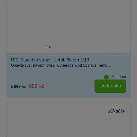
1 x
R/C Stavební stroje - Jeřáb 88 cm 1:18
Objevte svět stavebnictví s R/C jeřábem od Sparkys! Tento...
Skladem
Do košíku
899 Kč
1 299 Kč