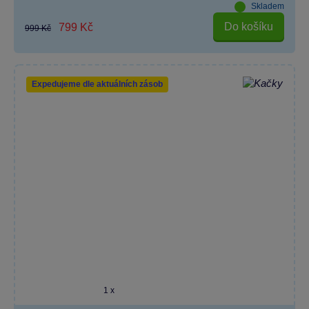
Skladem
Do košíku
799 Kč
999 Kč
Expedujeme dle aktuálních zásob
1 x