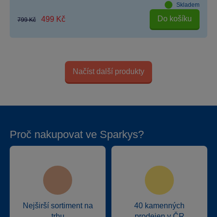
Skladem
Do košíku
499 Kč
799 Kč
Načíst další produkty
Proč nakupovat ve Sparkys?
Nejširší sortiment na
40 kamenných
trhu
prodejen v ČR