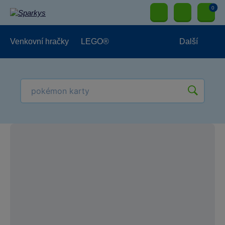
0
Venkovní hračky
LEGO®
Další
Pro kluky
Pro holky
Pro nejmenší
NOVINKY