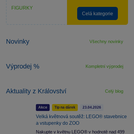
FIGURKY
Celá kategorie
Novinky
Všechny novinky
Výprodej %
Kompletní výprodej
Aktuality z Království
Celý blog
Akce
Tip na dárek
23.04.2026
Velká květnová soutěž: LEGO® stavebnice
a vstupenky do ZOO
Nakupte v květnu LEGO® v hodnotě nad 499