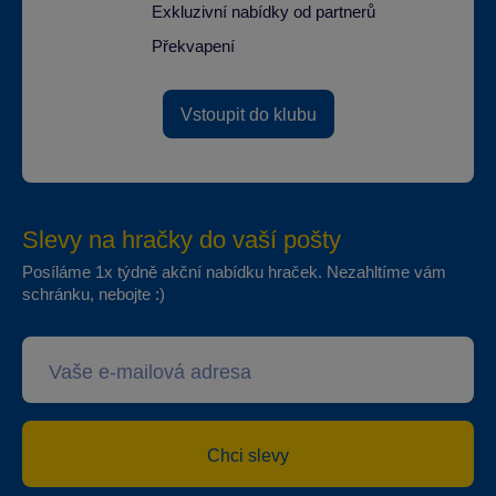
Exkluzivní nabídky od partnerů
Překvapení
Vstoupit do klubu
Slevy na hračky do vaší pošty
Posíláme 1x týdně akční nabídku hraček. Nezahltíme vám
schránku, nebojte :)
Chci slevy