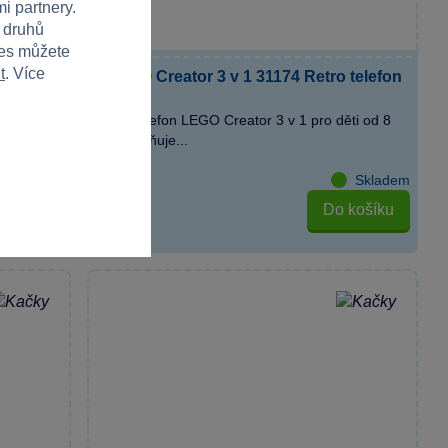
i partnery.
h druhů
ies můžete
t
. Více
nová
LEGO® Creator 3 v 1 31174 Retro telefon
o hraní
Retro telefon LEGO Creator 3 v 1 pro děti od 8
let umožňuje...
Skladem
Skladem
košíku
Do košíku
699 Kč