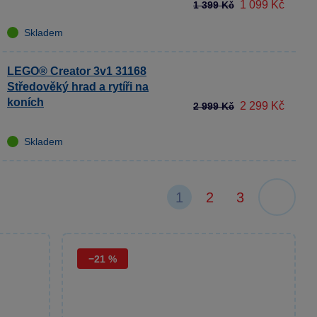
1 099 Kč
1 399 Kč
Skladem
LEGO® Creator 3v1 31168
Středověký hrad a rytíři na
koních
2 299 Kč
2 999 Kč
Skladem
1
2
3
−21 %