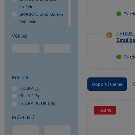
hraček
Skla
SPARKYS Brno Galerie
Vaňkovka
SPARKYS Brno OC
LEGO® C
3
Věk od
Campus Square
Strašid
SPARKYS Brno OC
Olympia
Skla
SPARKYS Česká Lípa
SPARKYS České
Budějovice NC Géčko
Pohlaví
SPARKYS Čestlice OC
Doporučujeme
HOLKA (1)
SPEKTRUM
KLUK (15)
SPARKYS Cheb
HOLKA, KLUK (26)
SPARKYS Hradec
−23 %
Králové
Počet dílků
SPARKYS Jihlava
CITYPARK
SPARKYS Jindřichův