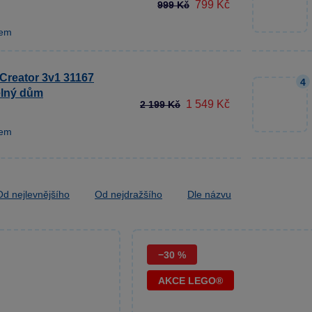
799 Kč
999 Kč
dem
reator 3v1 31167
4
elný dům
1 549 Kč
2 199 Kč
dem
Od nejlevnějšího
Od nejdražšího
Dle názvu
−30 %
AKCE LEGO®