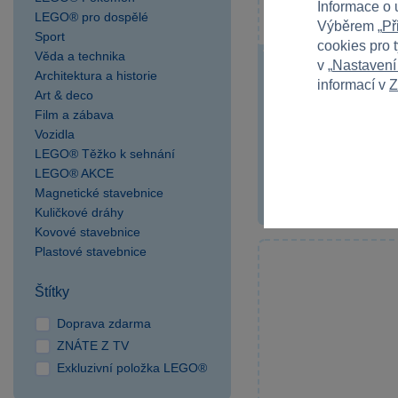
Informace o 
LEGO® pro dospělé
Výběrem „
Př
Sport
cookies pro 
Věda a technika
v „
Nastavení
LEGO® Creator 3v1
Architektura a historie
informací v
Z
s úložným prostor
Art & deco
Vytvořte si vlastní sty
Film a zábava
Creator 3v1...
Vozidla
LEGO® Těžko k sehnání
LEGO® AKCE
799 Kč
Magnetické stavebnice
Kuličkové dráhy
Kovové stavebnice
Plastové stavebnice
Štítky
Doprava zdarma
ZNÁTE Z TV
Exkluzivní položka LEGO®