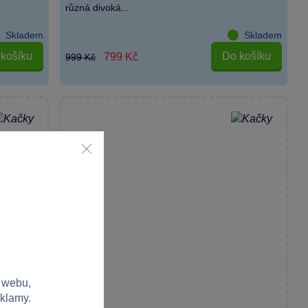
různá divoká...
Skladem
Skladem
košíku
Do košíku
799 Kč
999 Kč
 webu,
eklamy.