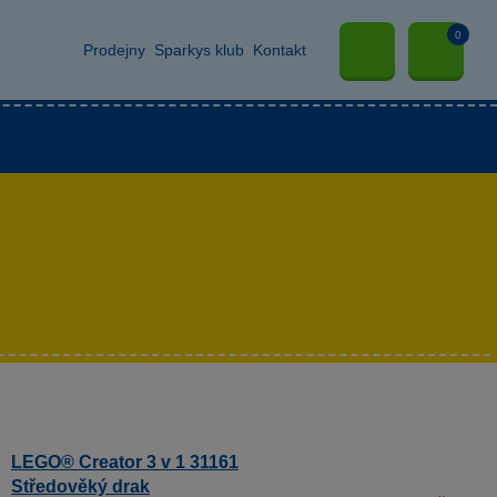
0
Prodejny
Sparkys klub
Kontakt
LEGO® Creator 3 v 1 31161
Středověký drak