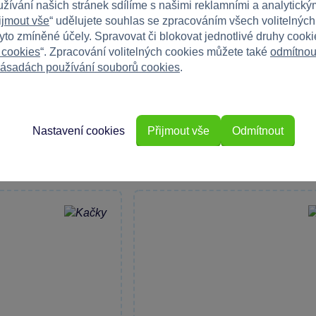
užívání našich stránek sdílíme s našimi reklamními a analytickým
ijmout vše
“ udělujete souhlas se zpracováním všech volitelnýc
tyto zmíněné účely. Spravovat či blokovat jednotlivé druhy cook
 cookies
“. Zpracování volitelných cookies můžete také
odmítnou
 31391 Módní kabelka
LEGO® Creator 3v1 31390 Květi
ásadách používání souborů cookies
.
em
malba
lovou módní tašku s LEGO
Objevte nekonečné možnosti kreativníh
s LEGO® Creator...
Skladem
Nastavení cookies
Přijmout vše
Odmítnout
Do košíku
Do 
799 Kč