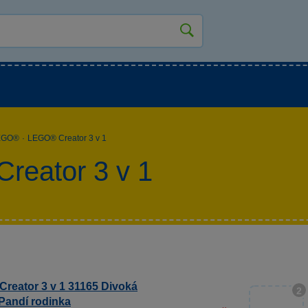
kluky
Pro holky
Pro nejmenší
NOVINKY
EGO®
·
LEGO® Creator 3 v 1
reator 3 v 1
reator 3 v 1 31165 Divoká
2
 Pandí rodinka