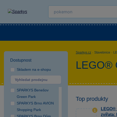
Kategorie
Venkovní hračky
LEGO®
Pro 
Sparkys.cz
·
Stavebnice
·
L
Dostupnost
LEGO® C
Skladem na e-shopu
SPARKYS Benešov
Green Park
Top produkty
SPARKYS Brno AVION
LEGO® C
Shopping Park
1
zvířata:
SPARKYS Brno Dům