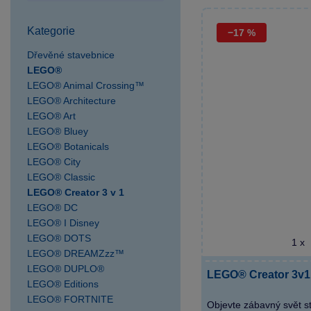
SPARKYS Postřižín
výdejní místo
Kategorie
−17 %
SPARKYS Praha AVION
Shopping Park Zličín
Dřevěné stavebnice
LEGO®
SPARKYS Praha Fashion
LEGO® Animal Crossing™
Arena Outlet
LEGO® Architecture
SPARKYS Praha Hlavní
LEGO® Art
nádraží
LEGO® Bluey
SPARKYS Praha OC
LEGO® Botanicals
Novo Plaza
LEGO® City
SPARKYS Praha OC
LEGO® Classic
Nový Smíchov
LEGO® Creator 3 v 1
LEGO® DC
SPARKYS Praha OC
LEGO® I Disney
Quadrio
LEGO® DOTS
1 x
SPARKYS Praha
LEGO® DREAMZzz™
Palladium
LEGO® DUPLO®
LEGO® Creator 3v1
SPARKYS Praha
LEGO® Editions
Václavské náměstí JULIŠ
LEGO® FORTNITE
Objevte zábavný svět s