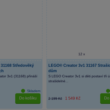
12 x
 31168 Středověký
LEGO® Creator 3v1 31167 Straši
ích
dům
tor 3v1 (31168) přináší
S LEGO Creator 3v1 si děti postaví tři 
strašidelné...
Skladem
Do košíku
Do 
1 549 Kč
2 199 Kč