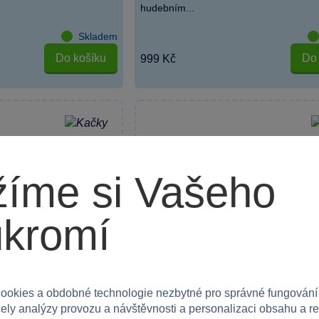
hudebním...
Skladem
Do košíku
Do 
999 Kč
íme si Vašeho
ukromí
ookies a obdobné technologie nezbytné pro správné fungování
čely analýzy provozu a návštěvnosti a personalizaci obsahu a r