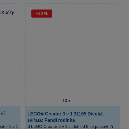
−20 %
10 x
ní
LEGO® Creator 3 v 1 31165 Divoká
zvířata: Pandí rodinka
ator 3 v 1
S LEGO Creator 3 v 1 si děti od 8 let postaví tři