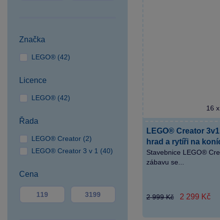
Hradec
SPARKYS Karlovy Vary
SPARKYS Klatovy
Značka
SPARKYS Liberec OC
LEGO® (42)
Plaza
SPARKYS Olomouc OC
Licence
Haná
SPARKYS Opava OC
LEGO® (42)
16 x
Breda&Weinstein
Řada
SPARKYS Ostrava
LEGO® Creator 3v1
Forum Nová Karolina
LEGO® Creator (2)
hrad a rytíři na kon
SPARKYS Ostrava Outlet
LEGO® Creator 3 v 1 (40)
Stavebnice LEGO® Crea
Arena Moravia
zábavu se...
SPARKYS Pardubice OC
Cena
Palác
SPARKYS Plzeň OC
2 299 Kč
2 999 Kč
Plaza