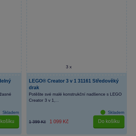
3 x
delný
LEGO® Creator 3 v 1 31161 Středověký
drak
úžasné
Potěšte své malé konstrukční nadšence s LEGO
Creator 3 v 1,...
Skladem
Skladem
košíku
Do košíku
1 099 Kč
1 399 Kč