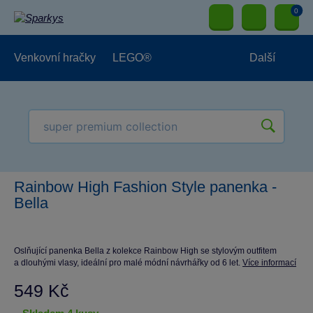
0
Venkovní hračky
LEGO®
Další
Pro kluky
Pro holky
Pro nejmenší
NOVINKY
Rainbow High Fashion Style panenka -
Bella
Oslňující panenka Bella z kolekce Rainbow High se stylovým outfitem
a dlouhými vlasy, ideální pro malé módní návrhářky od 6 let.
Více informací
549 Kč