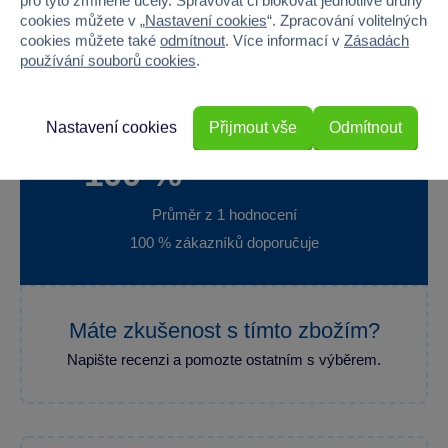
pro tyto zmíněné účely. Spravovat či blokovat jednotlivé druhy
Hloubka
16
cookies můžete v „
Nastavení cookies
“. Zpracování volitelných
cookies můžete také
odmítnout
. Více informací v
Zásadách
Hmotnost v gramech
930
používání souborů cookies
.
Nastavení cookies
Přijmout vše
Odmítnout
100 %
Průměr z 1 hodnocení
100 % zákazníků doporučuje
Máte zkušenost s tímto zbožím?
Napište recenzi a pomozte ostatním s výběrem.