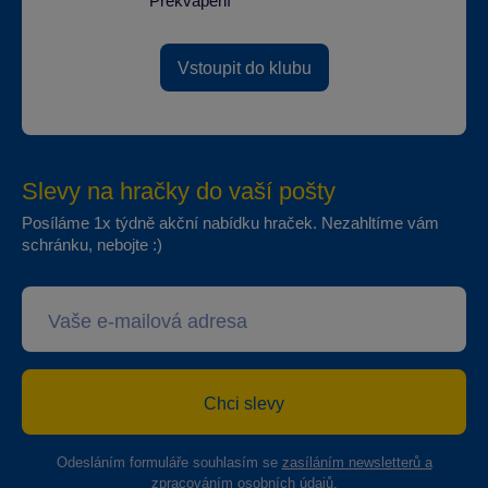
Překvapení
Vstoupit do klubu
Slevy na hračky do vaší pošty
Posíláme 1x týdně akční nabídku hraček. Nezahltíme vám
schránku, nebojte :)
Chci slevy
Odesláním formuláře souhlasím se
zasíláním newsletterů a
zpracováním osobních údajů
.