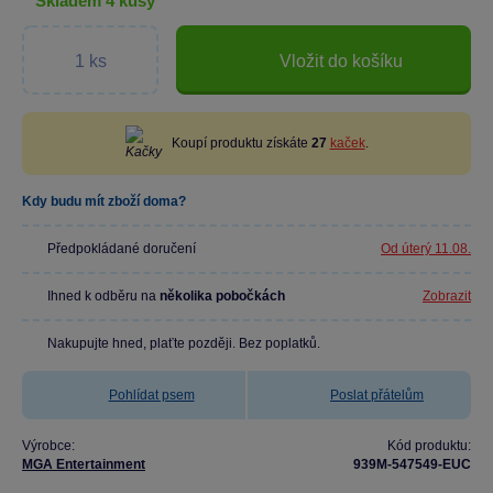
skladem 4 kusy
Vložit do košíku
Koupí produktu získáte
27
kaček
.
Kdy budu mít zboží doma?
Předpokládané doručení
Od úterý 11.08.
Ihned k odběru na
několika pobočkách
Zobrazit
Nakupujte hned, plaťte později. Bez poplatků.
Pohlídat psem
Poslat přátelům
Výrobce:
Kód produktu:
MGA Entertainment
939M-547549-EUC