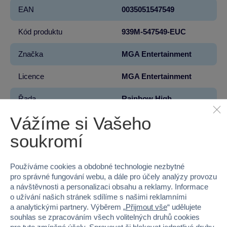
EAN
0035051547549
Kód produktu
939M-547549-EUC
Značka
MGA Entertainment
Licence
MGA Entertainment
Řada
Rainbow High
Vážíme si Vašeho
Věk od
4
soukromí
Pohlaví
HOLKA
Materiál
PLAST
Používáme cookies a obdobné technologie nezbytné
pro správné fungování webu, a dále pro účely analýzy provozu
a návštěvnosti a personalizaci obsahu a reklamy. Informace
Šířka
16
o užívání našich stránek sdílíme s našimi reklamními
a analytickými partnery. Výběrem „
Přijmout vše
“ udělujete
Výška
29
souhlas se zpracováním všech volitelných druhů cookies