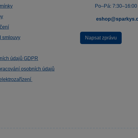
mínky
Po–Pá: 7:30–16:00
by
eshop@sparkys.
čení
d smlouvy
Napsat zprávu
ních údajů GDPR
pracování osobních údajů
elektrozařízení