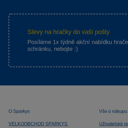
Slevy na hračky do vaší pošty
Posíláme 1x týdně akční nabídku hrač
schránku, nebojte :)
O Sparkys
Vše o nákupu
VELKOOBCHOD SPARKYS
Uživatelské r