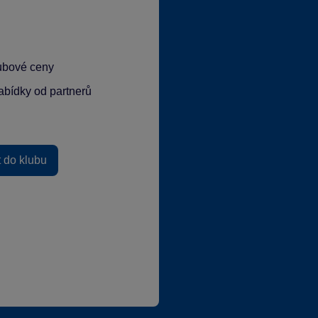
lubové ceny
abídky od partnerů
t do klubu