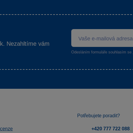
ek. Nezahltíme vám
Odesláním formuláře souhlasím se
Potřebujete poradit?
ecenze
+420 777 722 088