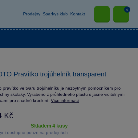
0
Prodejny
Sparkys klub
Kontakt
TO Pravítko trojúhelník transparent
o pravítko ve tvaru trojúhelníku je nezbytným pomocníkem pro
chny školáky. Vyráběno z průhledného plastu s jasně viditelnými
kami pro snadné kreslení.
Více informací
4 Kč
skladem 4 kusy
yní dostupné pouze na prodejnách