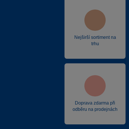
Nejširší sortiment na
trhu
Doprava zdarma při
odběru na prodejnách