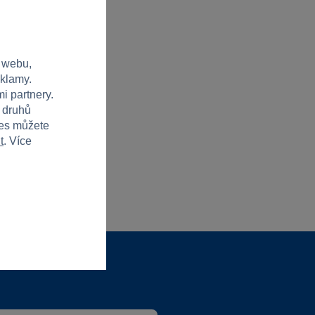
 webu,
eklamy.
i partnery.
h druhů
ies můžete
t
. Více