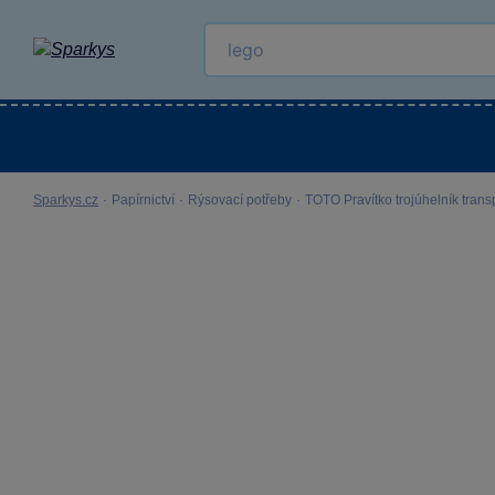
Kategorie
Venkovní hračky
LEGO®
Pro 
Sparkys.cz
·
Papírnictví
·
Rýsovací potřeby
·
TOTO Pravítko trojúhelník trans