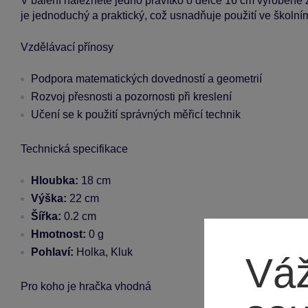
V balení naleznete jedno pravítko o délce 16 cm vyrobené 
je jednoduchý a praktický, což usnadňuje použití ve školním
Vzdělávací přínosy
Podpora matematických dovedností a geometrií
Rozvoj přesnosti a pozornosti při kreslení
Učení se k použití správných měřicí technik
Technická specifikace
Hloubka:
18 cm
Výška:
22 cm
Šířka:
0.2 cm
Hmotnost:
0 g
Pohlaví:
Holka, Kluk
Váž
Pro koho je hračka vhodná