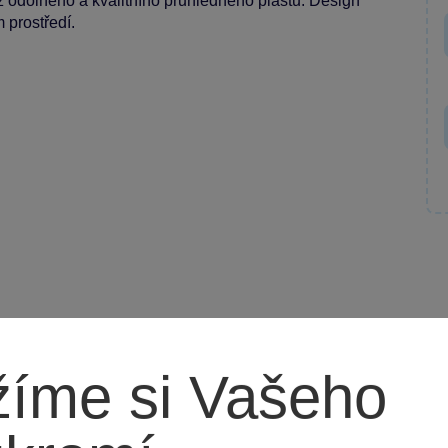
z odolného a kvalitního průhledného plastu. Design
 prostředí.
íme si Vašeho