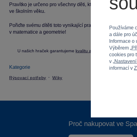
so
Pravítko je určeno pro všechny děti, které se učí geometric
ve školním věku.
Pořiďte svému dítěti toto vynikající pravítko, které mu pom
Používáme c
v matematice a geometrie!
a dále pro ú
Informace o 
Výběrem „
Př
U našich hraček garantujeme
kvalitu a bezpečnost
.
cookies pro 
v „
Nastavení
Kategorie
informací v
Z
Rýsovací potřeby
Wiky
Proč nakupovat ve Spa