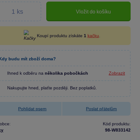
Vložit do košíku
Koupí produktu získáte
1
kačku
.
Kdy budu mít zboží doma?
Ihned k odběru na
několika pobočkách
Zobrazit
Nakupujte hned, plaťte později. Bez poplatků.
Pohlídat psem
Poslat přátelům
obce:
Kód produktu:
ky
98-W833142