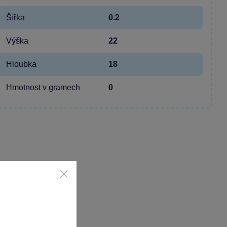
Šířka
0.2
Výška
22
Hloubka
18
Hmotnost v gramech
0