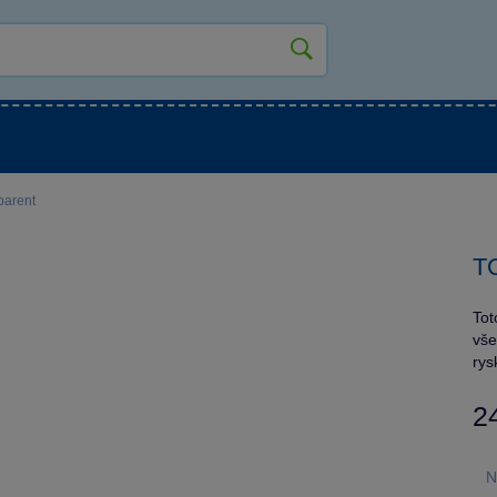
kluky
Pro holky
Pro nejmenší
NOVINKY
parent
TO
Tot
vše
rys
2
N