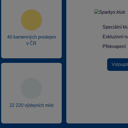
Speciální k
Exkluzivní n
40 kamenných prodejen
v ČR
Překvapení
Vstoupi
22 220 výdejních míst