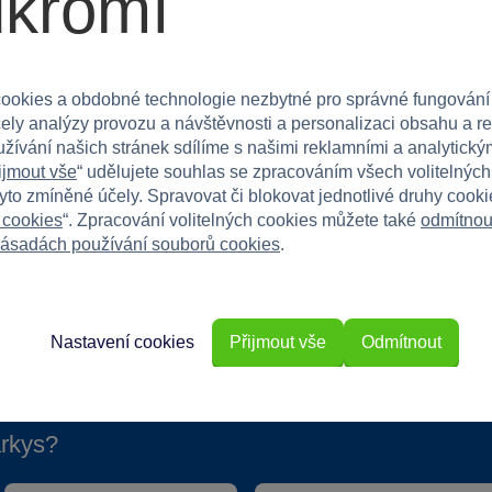
ukromí
ké tvary a měření. Je vhodné pro kluky i holky
ůže v osvojování si základních dovedností
ookies a obdobné technologie nezbytné pro správné fungování
čely analýzy provozu a návštěvnosti a personalizaci obsahu a r
užívání našich stránek sdílíme s našimi reklamními a analytickým
ijmout vše
“ udělujete souhlas se zpracováním všech volitelnýc
tyto zmíněné účely. Spravovat či blokovat jednotlivé druhy cook
 cookies
“. Zpracování volitelných cookies můžete také
odmítnou
ásadách používání souborů cookies
.
Nastavení cookies
Přijmout vše
Odmítnout
rkys?