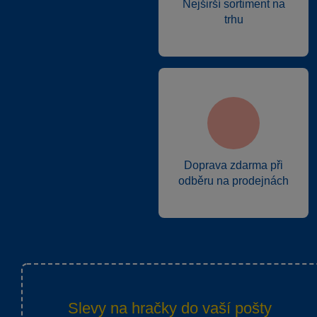
Nejširší sortiment na
trhu
Doprava zdarma při
odběru na prodejnách
Slevy na hračky do vaší pošty