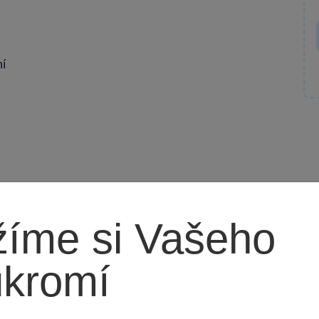
ní
íme si Vašeho
 spolehlivou pomůcku pro geografické a výtvarné
ukromí
em od Wiky, které udělá z každého rýsování radost!