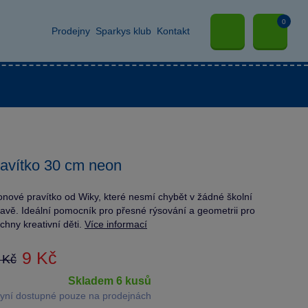
0
Prodejny
Sparkys klub
Kontakt
avítko 30 cm neon
nové pravítko od Wiky, které nesmí chybět v žádné školní
avě. Ideální pomocník pro přesné rýsování a geometrii pro
chny kreativní děti.
Více informací
9 Kč
 Kč
skladem 6 kusů
yní dostupné pouze na prodejnách