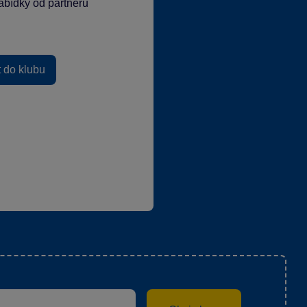
abídky od partnerů
t do klubu