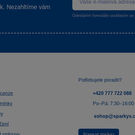
ek. Nezahltíme vám
Odesláním formuláře souhlasím se
Potřebujete poradit?
ecenze
+420 777 722 088
mínky
Po–Pá: 7:30–16:00
by
eshop@sparkys.
čení
d smlouvy
Napsat zprávu