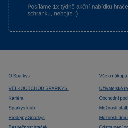
Posíláme 1x týdně akční nabídku hrač
schránku, nebojte :)
O Sparkys
Vše o nákupu
VELKOOBCHOD SPARKYS
Uživatelské r
Kariéra
Obchodní pod
Sparkys klub
Možnosti plat
Prodejny Sparkys
Možnosti doru
Bezpečnost hraček
Odstoupení o