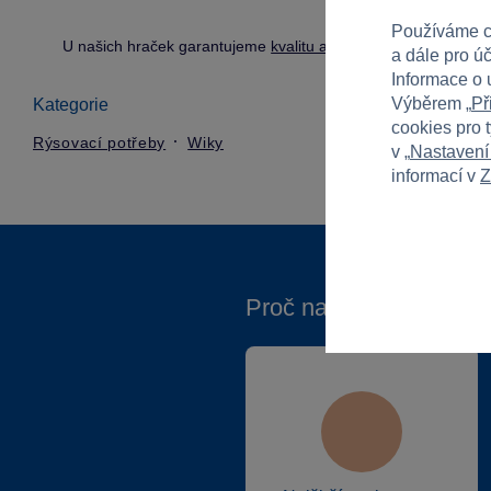
Používáme c
U našich hraček garantujeme
kvalitu a bezpečnost
.
a dále pro ú
Informace o 
Výběrem „
Př
Kategorie
cookies pro 
Rýsovací potřeby
Wiky
v „
Nastavení
informací v
Z
Proč nakupovat ve Spa