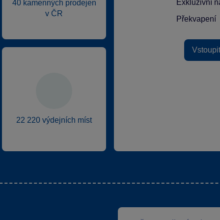
Exkluzivní n
40 kamenných prodejen
v ČR
Překvapení
Vstoupi
22 220 výdejních míst