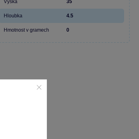
Výška
35
Hloubka
4.5
Hmotnost v gramech
0