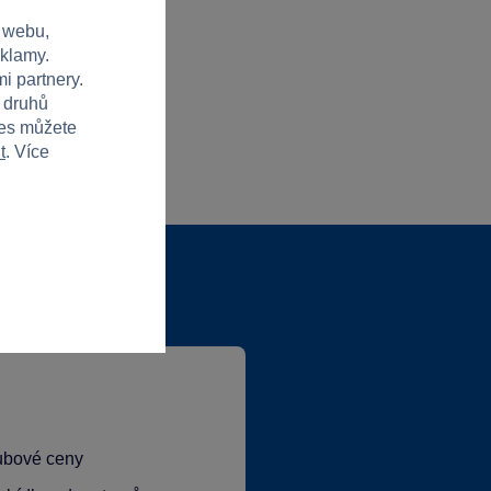
 webu,
eklamy.
i partnery.
h druhů
ies můžete
t
. Více
lubové ceny