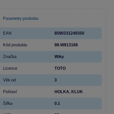
Parametry produktu
EAN
8590331249350
Kód produktu
98-W813166
Značka
Wiky
Licence
TOTO
Věk od
3
Pohlaví
HOLKA, KLUK
Šířka
0.1