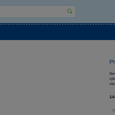
kluky
Pro holky
Pro nejmenší
NOVINKY
Pr
Neo
výb
vše
14
N