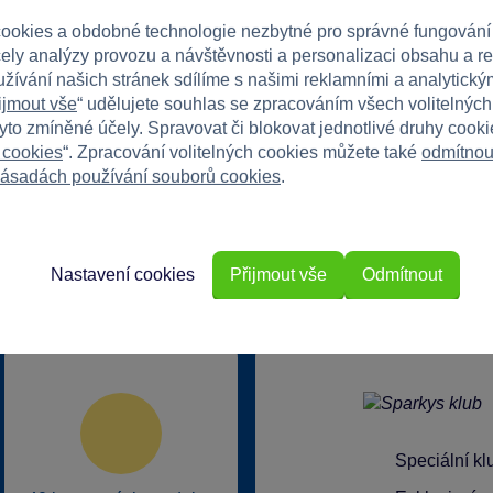
ookies a obdobné technologie nezbytné pro správné fungování
čely analýzy provozu a návštěvnosti a personalizaci obsahu a r
užívání našich stránek sdílíme s našimi reklamními a analytickým
ijmout vše
“ udělujete souhlas se zpracováním všech volitelnýc
tyto zmíněné účely. Spravovat či blokovat jednotlivé druhy cook
 cookies
“. Zpracování volitelných cookies můžete také
odmítnou
ásadách používání souborů cookies
.
Nastavení cookies
Přijmout vše
Odmítnout
rkys?
Speciální k