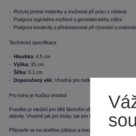
Rozvoj jemné motoriky a zručnosti při práci s nástroji
Podpora logického myšlení a geometrického cítění
Podpora kreativity a představivosti při rýsování a malová
Technická specifikace
Hloubka:
4.5 cm
Výška:
35 cm
Šířka:
0.1 cm
Doporučený věk:
Vhodné pro holky i kluky
Váž
Pro koho je hračka vhodná
Pravítko je ideální pro děti školního věku, které potřebují
so
aktivity. Vhodné jak pro kluky, tak pro holky!
Připravte se na skvělou zábavu a kreativní chvíle s pravítk