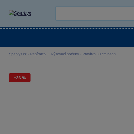
Kategorie
Venkovní hračky
LEGO®
Pro 
Sparkys.cz
·
Papírnictví
·
Rýsovací potřeby
·
Pravítko 30 cm neon
−36 %