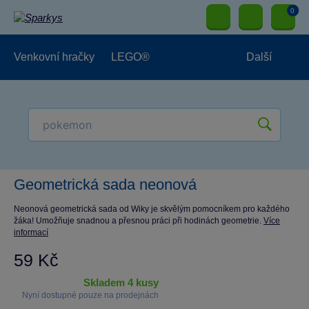
0
Venkovní hračky
LEGO®
Další
Pro kluky
Pro holky
Pro nejmenší
NOVINKY
Geometrická sada neonová
Neonová geometrická sada od Wiky je skvělým pomocníkem pro každého
žáka! Umožňuje snadnou a přesnou práci při hodinách geometrie.
Více
informací
59 Kč
skladem 4 kusy
Nyní dostupné pouze na prodejnách