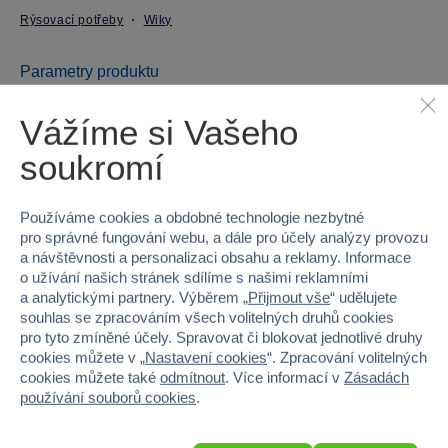
Rýsovací potřeby
Wiky
Parametry produktu
Vážíme si Vašeho
EAN
8590331249343
soukromí
Kód produktu
98-W813165
Značka
Wiky
Používáme cookies a obdobné technologie nezbytné
pro správné fungování webu, a dále pro účely analýzy provozu
a návštěvnosti a personalizaci obsahu a reklamy. Informace
Licence
TOTO
o užívání našich stránek sdílíme s našimi reklamními
a analytickými partnery. Výběrem „
Přijmout vše
“ udělujete
Věk od
3
souhlas se zpracováním všech volitelných druhů cookies
pro tyto zmíněné účely. Spravovat či blokovat jednotlivé druhy
Pohlaví
HOLKA, KLUK
cookies můžete v „
Nastavení cookies
“. Zpracování volitelných
cookies můžete také
odmítnout
. Více informací v
Zásadách
Hmotnost v gramech
0
používání souborů cookies
.