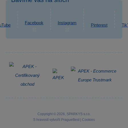
eshop@sparkys.cz
Reklamace
Ochrana osobních údajů GDPR
Napsat zprávu
Informace o zpracování osobních údajů
Facebook
Instagram
uTube
Pinterest
Tik
Zpětný odběr elektrozařízení
Copyright © 2026, SPARKYS s.r.o.
S hravostí vytvořil
PragueBest
|
Cookies