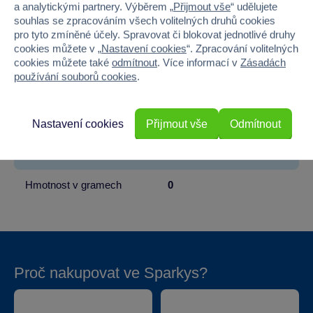
Licence
TOTO
a analytickými partnery. Výběrem „
Přijmout vše
“ udělujete
souhlas se zpracováním všech volitelných druhů cookies
Věk od
3
pro tyto zmíněné účely. Spravovat či blokovat jednotlivé druhy
cookies můžete v „
Nastavení cookies
“. Zpracování volitelných
Pohlaví
HOLKA, KLUK
cookies můžete také
odmítnout
. Více informací v
Zásadách
používání souborů cookies
.
Šířka
0.3
Výška
18
Nastavení cookies
Přijmout vše
Odmítnout
Hloubka
38
Hmotnost v gramech
0
Proč nakupovat ve Sparkys?