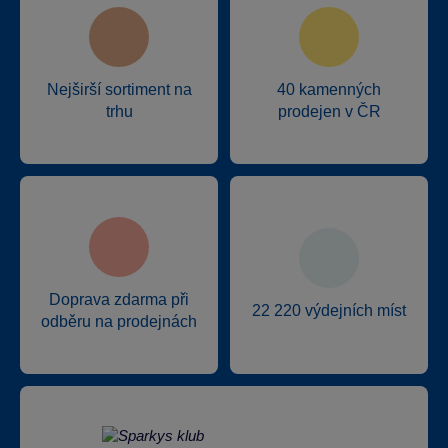
Nejširší sortiment na
40 kamenných
trhu
prodejen v ČR
Doprava zdarma při
22 220 výdejních míst
odběru na prodejnách