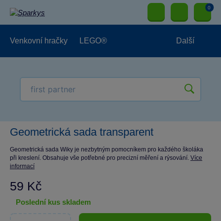
0
Venkovní hračky
LEGO®
Další
Pro kluky
Pro holky
Pro nejmenší
NOVINKY
Geometrická sada transparent
Geometrická sada Wiky je nezbytným pomocníkem pro každého školáka
při kreslení. Obsahuje vše potřebné pro precizní měření a rýsování.
Více
informací
59 Kč
poslední kus skladem