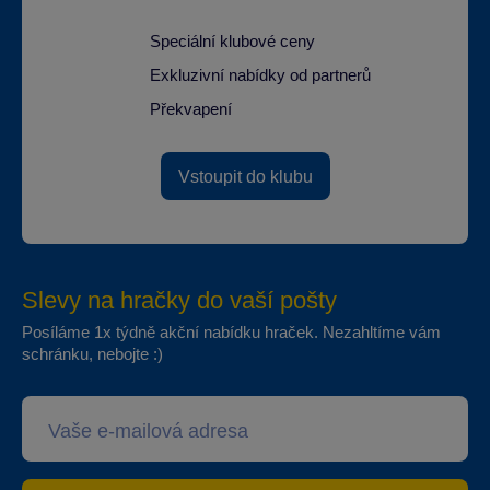
Speciální klubové ceny
Exkluzivní nabídky od partnerů
Překvapení
Vstoupit do klubu
Slevy na hračky do vaší pošty
Posíláme 1x týdně akční nabídku hraček. Nezahltíme vám
schránku, nebojte :)