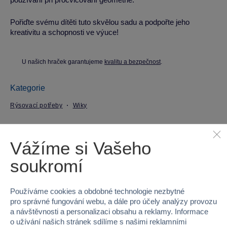
Pořiďte svému dítěti tuto skvělou sadu a podpořte jeho
kreativitu a schopnosti ve výuce!
U našich hraček garantujeme
kvalitu a bezpečnost
.
Kategorie
Rýsovací potřeby
Wiky
Parametry produktu
Vážíme si Vašeho
soukromí
EAN
8590331333363
Kód produktu
98-W833140
Používáme cookies a obdobné technologie nezbytné
pro správné fungování webu, a dále pro účely analýzy provozu
Značka
Wiky
a návštěvnosti a personalizaci obsahu a reklamy. Informace
o užívání našich stránek sdílíme s našimi reklamními