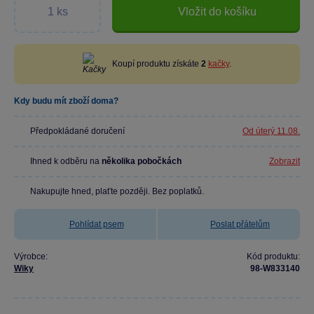
Vložit do košíku
Koupí produktu získáte
2
kačky
.
Kdy budu mít zboží doma?
Předpokládané doručení
Od úterý 11.08.
Ihned k odběru na
několika pobočkách
Zobrazit
Nakupujte hned, plaťte později. Bez poplatků.
Pohlídat psem
Poslat přátelům
Výrobce:
Kód produktu:
Wiky
98-W833140