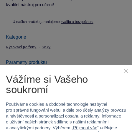
kvalitní nástroj pro učení!
U našich hraček garantujeme
kvalitu a bezpečnost
.
Kategorie
Rýsovací potřeby
Wiky
Parametry produktu
Vážíme si Vašeho
EAN
8590331329885
soukromí
Kód produktu
98-W833190
Používáme cookies a obdobné technologie nezbytné
Značka
Wiky
pro správné fungování webu, a dále pro účely analýzy provozu
a návštěvnosti a personalizaci obsahu a reklamy. Informace
Licence
TOTO
o užívání našich stránek sdílíme s našimi reklamními
a analytickými partnery. Výběrem „
Přijmout vše
“ udělujete
Věk od
3