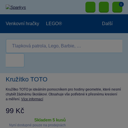
0
Venkovní hračky
LEGO®
Další
Pro kluky
Pro holky
Pro nejmenší
NOVINKY
Kružítko TOTO
Kružítko TOTO je ideálním pomocníkem pro hodiny geometrie, které nesmí
chybět žádnému školákovi. Obsahuje vše potřebné k přesnému kreslení
a měření.
Více informací
99 Kč
skladem 5 kusů
Nyní dostupné pouze na prodejnách