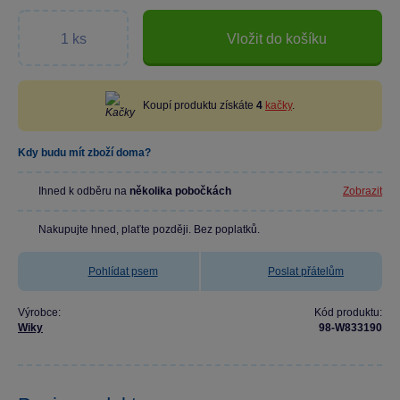
Vložit do košíku
Koupí produktu získáte
4
kačky
.
Kdy budu mít zboží doma?
Ihned k odběru na
několika pobočkách
Zobrazit
Nakupujte hned, plaťte později. Bez poplatků.
Pohlídat psem
Poslat přátelům
Výrobce:
Kód produktu:
Wiky
98-W833190