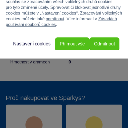
souhlas se zpracováním všech volitelných druhů cookies
pro tyto zmíněné účely. Spravovat či blokovat jednotlivé druhy
Pohlaví
HOLKA, KLUK
cookies můžete v „
Nastavení cookies
“. Zpracování volitelných
cookies můžete také
odmítnout
. Více informací v
Zásadách
Šířka
1.7
používání souborů cookies
.
Výška
16.5
Nastavení cookies
Přijmout vše
Odmítnout
Hloubka
5
Hmotnost v gramech
0
Proč nakupovat ve Sparkys?