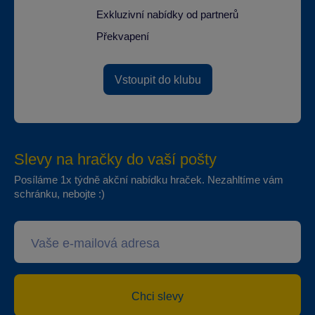
Exkluzivní nabídky od partnerů
Překvapení
Vstoupit do klubu
Slevy na hračky do vaší pošty
Posíláme 1x týdně akční nabídku hraček. Nezahltíme vám
schránku, nebojte :)
Chci slevy