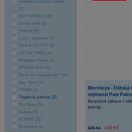
Gábinin kouzelný domek
(0)
HOT WHEELS (0)
Jurský svět (0)
Krteček (0)
L.O.L. Surprise! (0)
LILO & STITCH (0)
LITTLE TIKES (0)
Prasátko Peppa (0)
SPIDER-MAN (0)
Sonic the Hedgehog™ (0)
Star Wars (0)
Mochtoys - Dětská
TATRA (0)
nejmenší Paw Patro
Tlapková patrola (2)
Bezpečná zábava s oblí
Toy Story (0)
patroly!...
Vaiana (0)
X-SHOT (0)
Šmoulové (0)
449 Kč
699 Kč