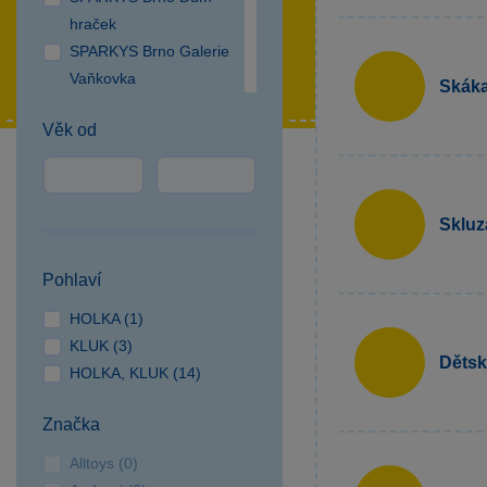
hraček
SPARKYS Brno Galerie
Vaňkovka
Skáka
SPARKYS Brno OC
Věk od
Campus Square
SPARKYS Brno OC
Olympia
SPARKYS Česká Lípa
Skluz
SPARKYS České
Budějovice NC Géčko
Pohlaví
SPARKYS Čestlice OC
HOLKA (1)
SPEKTRUM
KLUK (3)
SPARKYS Cheb
Dětsk
HOLKA, KLUK (14)
SPARKYS Hradec
Králové
Značka
SPARKYS Jihlava
CITYPARK
Alltoys (0)
SPARKYS Jindřichův