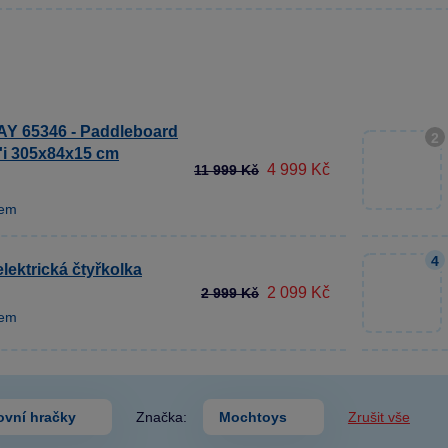
Y 65346 - Paddleboard
2
'i 305x84x15 cm
4 999 Kč
11 999 Kč
dem
4
lektrická čtyřkolka
2 099 Kč
2 999 Kč
dem
ovní hračky
Značka:
Mochtoys
Zrušit vše