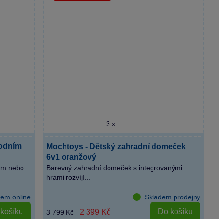
3 x
vodním
Mochtoys - Dětský zahradní domeček
6v1 oranžový
em nebo
Barevný zahradní domeček s integrovanými
hrami rozvíjí...
dem online
Skladem prodejny
košíku
Do košíku
2 399 Kč
3 799 Kč