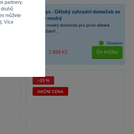
i partnery.
h druhů
Mochtoys - Dětský zahradní domeček se
meček
ies můžete
zvířátky modrý
t
. Více
m pro
Kouzelný modrý domeček pro první dětská
dobrodružství!...
Skladem
Skladem
košíku
Do košíku
1 699 Kč
2 999 Kč
−33 %
AKČNÍ CENA