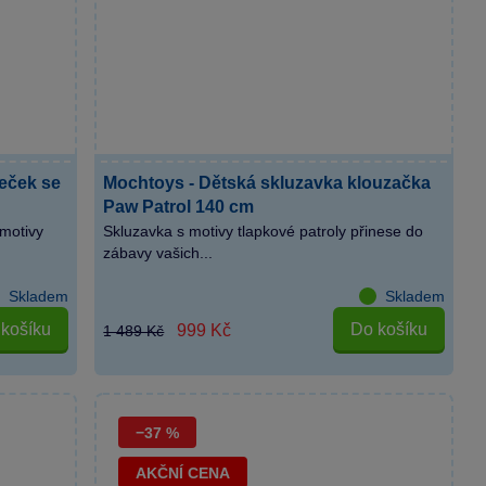
eček se
Mochtoys - Dětská skluzavka klouzačka
Paw Patrol 140 cm
motivy
Skluzavka s motivy tlapkové patroly přinese do
zábavy vašich...
Skladem
Skladem
košíku
Do košíku
999 Kč
1 489 Kč
−37 %
AKČNÍ CENA