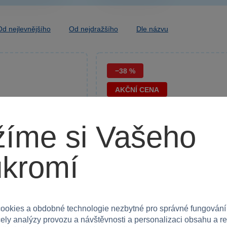
Od nejlevnějšího
Od nejdražšího
Dle názvu
−38 %
AKČNÍ CENA
íme si Vašeho
ukromí
ookies a obdobné technologie nezbytné pro správné fungování
čely analýzy provozu a návštěvnosti a personalizaci obsahu a r
1 x