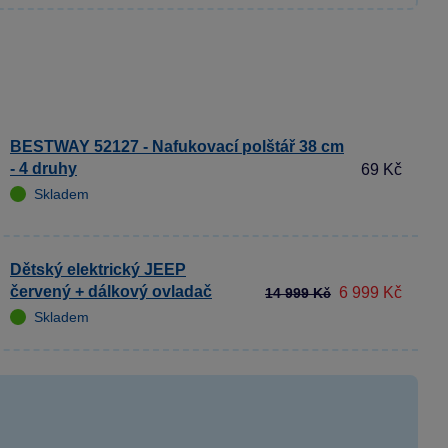
BESTWAY 52127 - Nafukovací polštář 38 cm
- 4 druhy
69 Kč
Skladem
Dětský elektrický JEEP
červený + dálkový ovladač
6 999 Kč
14 999 Kč
Skladem