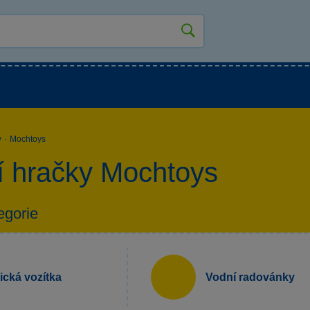
kluky
Pro holky
Pro nejmenší
NOVINKY
y
·
Mochtoys
 hračky Mochtoys
egorie
rická vozítka
Vodní radovánky