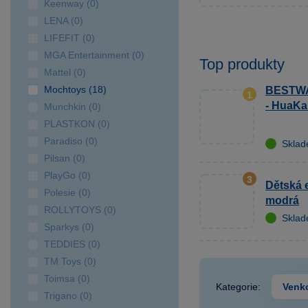
SPARKYS Postřižín
Keenway (0)
výdejní místo
LENA (0)
SPARKYS Praha AVION
LIFEFIT (0)
Shopping Park Zličín
MGA Entertainment (0)
Top produkty
SPARKYS Praha Fashion
Mattel (0)
Arena Outlet
Mochtoys (18)
BESTWA
1
SPARKYS Praha Hlavní
- HuaKa
Munchkin (0)
nádraží
PLASTKON (0)
SPARKYS Praha OC
Paradiso (0)
Skla
Novo Plaza
Pilsan (0)
SPARKYS Praha OC
PlayGo (0)
3
Dětská e
Nový Smíchov
Polesie (0)
modrá
SPARKYS Praha OC
ROLLYTOYS (0)
Skla
Quadrio
Sparkys (0)
SPARKYS Praha
TEDDIES (0)
Palladium
TM Toys (0)
SPARKYS Praha
Toimsa (0)
Kategorie:
Venk
Václavské náměstí JULIŠ
Trigano (0)