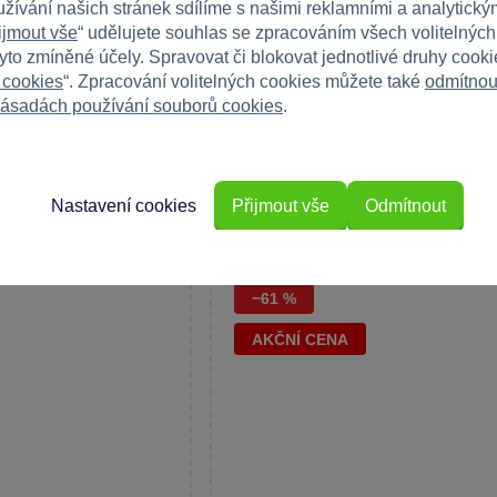
užívání našich stránek sdílíme s našimi reklamními a analytickým
ijmout vše
“ udělujete souhlas se zpracováním všech volitelnýc
 zahradní domeček
Mochtoys - Dětský zahradní do
tyto zmíněné účely. Spravovat či blokovat jednotlivé druhy cook
Paw Patrol
 cookies
“. Zpracování volitelných cookies můžete také
odmítnou
ek s unikátními panely
Domeček Paw Patrol je ideálním míste
ásadách používání souborů cookies
.
zábavu malých dětí...
Skladem
Do košíku
Do 
1 999 Kč
3 199 Kč
Nastavení cookies
Přijmout vše
Odmítnout
−61 %
AKČNÍ CENA