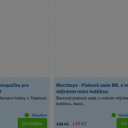
 houpačka pro
Mochtoys - Písková sada IML s 
l
mlýnkem nebo lodičkou
benými hrdiny z Tlapkové
Barevná písková sada s vodním mlýnk
lodičkou, která...
Skladem
Skla
Do košíku
Do 
149 Kč
199 Kč