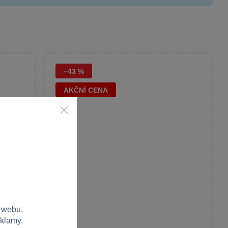
−43 %
AKČNÍ CENA
 webu,
eklamy.