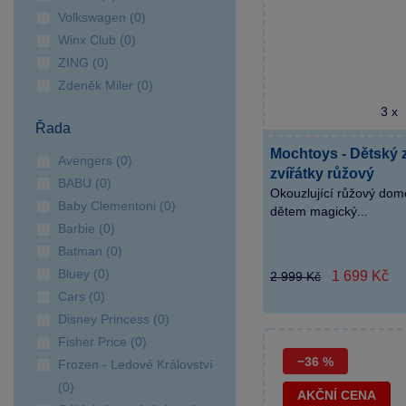
Volkswagen (0)
Winx Club (0)
ZING (0)
Zdeněk Miler (0)
3 x
Řada
Mochtoys - Dětský 
Avengers (0)
zvířátky růžový
BABU (0)
Okouzlující růžový dom
Baby Clementoni (0)
dětem magický...
Barbie (0)
Batman (0)
Bluey (0)
1 699 Kč
2 999 Kč
Cars (0)
Disney Princess (0)
Fisher Price (0)
−36 %
Frozen - Ledové Království
(0)
AKČNÍ CENA