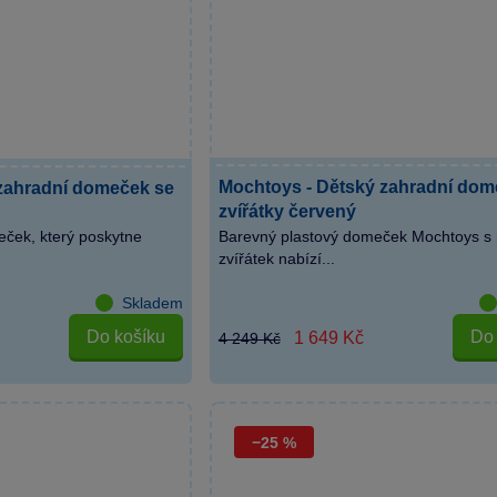
Mochtoys - Dětský zahradní dom
zahradní domeček se
zvířátky červený
eček, který poskytne
Barevný plastový domeček Mochtoys s 
zvířátek nabízí...
Skladem
Do košíku
Do 
1 649 Kč
4 249 Kč
−25 %