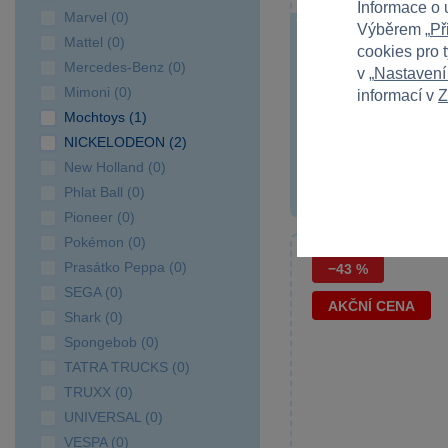
Informace o 
Marvel (0)
Výběrem „
Př
Mochtoys - Dětský
Mattel (0)
cookies pro 
6v1 růžový
Mercedes-Benz (0)
v „
Nastavení
Růžový zahradní domeč
Mimoni (0)
informací v
Z
s hrami rozvíjí...
Mochtoys (1)
NICKELODEON (2)
New Holland (0)
2 399 Kč
3 799 Kč
Phlat Ball (0)
Pioneer (0)
Pokémon (0)
Prasátko Peppa (0)
−43 %
SEGA (0)
AKČNÍ CENA
Shark (0)
Spongebob (0)
TATRA TRUCKS (0)
TRUXX (0)
UNIVERSAL (0)
VESPA (0)