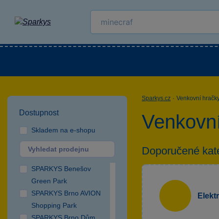
Kategorie
Venkovní hračky
LEGO®
Pro 
Sparkys.cz
·
Venkovní hračk
Dostupnost
Venkovní
Skladem na e-shopu
Doporučené kat
SPARKYS Benešov
Green Park
SPARKYS Brno AVION
Elekt
Shopping Park
SPARKYS Brno Dům