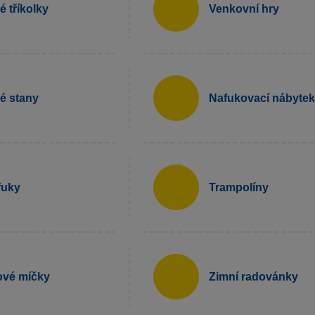
é tříkolky
Venkovní hry
é stany
Nafukovací nábytek
fuky
Trampolíny
ové míčky
Zimní radovánky