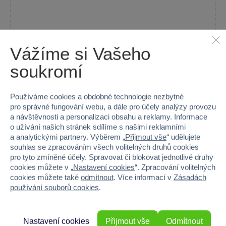
Vážíme si Vašeho
soukromí
1 x
Používáme cookies a obdobné technologie nezbytné
Mochtoys - Houpačka Baby - 2 barvy
pro správné fungování webu, a dále pro účely analýzy provozu
Plastová houpačka pro malé děti zajišťuje bezpečné hraní a...
a návštěvnosti a personalizaci obsahu a reklamy. Informace
o užívání našich stránek sdílíme s našimi reklamními
Skladem prodejny
a analytickými partnery. Výběrem „
Přijmout vše
“ udělujete
Do košíku
599 Kč
souhlas se zpracováním všech volitelných druhů cookies
pro tyto zmíněné účely. Spravovat či blokovat jednotlivé druhy
cookies můžete v „
Nastavení cookies
“. Zpracování volitelných
cookies můžete také
odmítnout
. Více informací v
Zásadách
používání souborů cookies
.
−63 %
AKČNÍ CENA
Nastavení cookies
Přijmout vše
Odmítnout