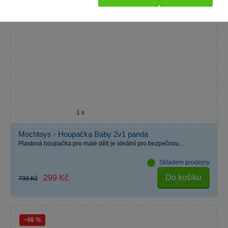
1 x
Mochtoys - Houpačka Baby 2v1 panda
Plastová houpačka pro malé děti je ideální pro bezpečnou...
Skladem prodejny
Do košíku
299 Kč
799 Kč
−46 %