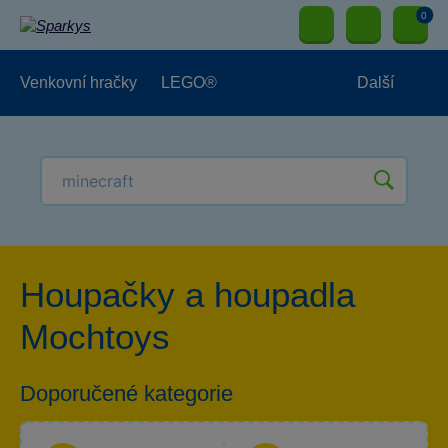
0
Venkovní hračky
LEGO®
Další
Pro kluky
Pro holky
Pro nejmenší
NOVINKY
Houpačky a houpadla
Mochtoys
Doporučené kategorie