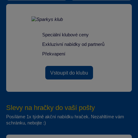
Speciální klubové ceny
Exkluzivní nabídky od partnerů
Překvapení
Vstoupit do klubu
Slevy na hračky do vaší pošty
Posíláme 1x týdně akční nabídku hraček. Nezahltíme vám
schránku, nebojte :)