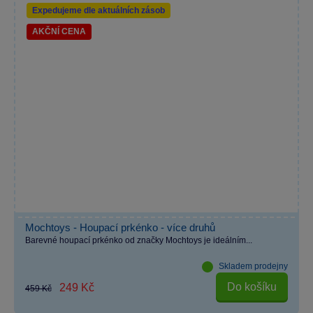
Expedujeme dle aktuálních zásob
AKČNÍ CENA
Mochtoys - Houpací prkénko - více druhů
Barevné houpací prkénko od značky Mochtoys je ideálním...
Skladem prodejny
Do košíku
249 Kč
459 Kč