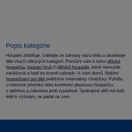
Popis kategorie
Houpání zklidňuje. Udělejte ze zahrady oázu klidu a ukolébejte
děti všech věkových kategorií. Pomůže vám k tomu
dětská
houpačka
,
houpací kruh
či
dětské houpadlo
, které nemusíte
zavěšovat a hodí se kromě zahrady i k vám domů. Našimi
houpačkami pro děti
potěšíme minimalisty i hračičky. Pořiďte
si klasické prkénko nebo komfortní plastovou houpačku
s opěrkou a zábranou proti vypadnutí. Spokojené dítě má totiž
letět k výšinám, ne padat na zem.