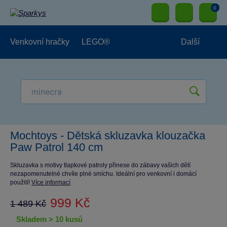
0
Venkovní hračky
LEGO®
Další
Pro kluky
Pro holky
Pro nejmenší
NOVINKY
Mochtoys - Dětská skluzavka klouzačka
Paw Patrol 140 cm
Skluzavka s motivy tlapkové patroly přinese do zábavy vašich dětí
nezapomenutelné chvíle plné smíchu. Ideální pro venkovní i domácí
použití!
Více informací
999 Kč
1 489 Kč
skladem > 10 kusů