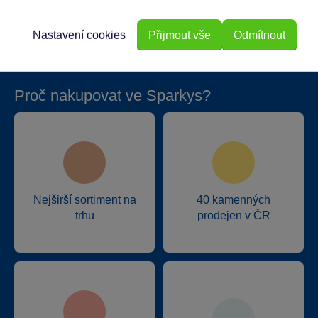
Hmotnost v gramech
5100
Nastavení cookies
Přijmout vše
Odmítnout
Proč nakupovat ve Sparkys?
Nejširší sortiment na
40 kamenných
trhu
prodejen v ČR