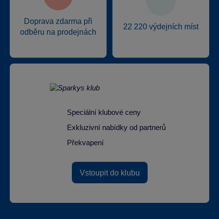
Doprava zdarma při
22 220 výdejních míst
odběru na prodejnách
Speciální klubové ceny
Exkluzivní nabídky od partnerů
Překvapení
Vstoupit do klubu