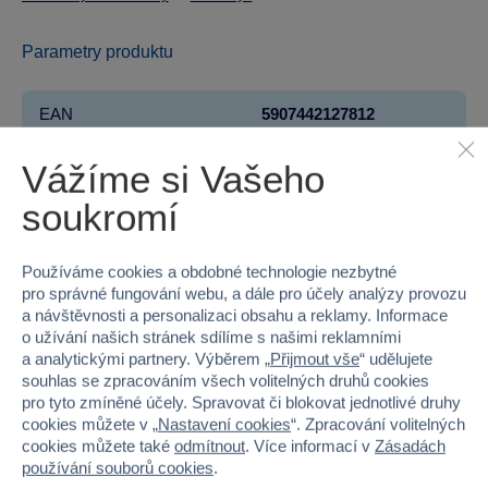
Parametry produktu
EAN
5907442127812
Kód produktu
55MO-12781
Vážíme si Vašeho
soukromí
Značka
Mochtoys
Licence
NICKELODEON
Používáme cookies a obdobné technologie nezbytné
pro správné fungování webu, a dále pro účely analýzy provozu
Řada
Tlapková patrola
a návštěvnosti a personalizaci obsahu a reklamy. Informace
o užívání našich stránek sdílíme s našimi reklamními
Věk od
1
a analytickými partnery. Výběrem „
Přijmout vše
“ udělujete
souhlas se zpracováním všech volitelných druhů cookies
Pohlaví
HOLKA, KLUK
pro tyto zmíněné účely. Spravovat či blokovat jednotlivé druhy
cookies můžete v „
Nastavení cookies
“. Zpracování volitelných
cookies můžete také
odmítnout
. Více informací v
Zásadách
Materiál
PLAST
používání souborů cookies
.