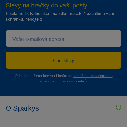
Slevy na hračky do vaší pošty
Posíláme 1x týdně akční nabídku hraček. Nezahltíme vám
schránku, nebojte :)
Chci slevy
Odesláním formuláře souhlasím se
zasíláním newsletterů a
zpracováním osobních údajů
.
O Sparkys
VELKOOBCHOD SPARKYS
Kariéra