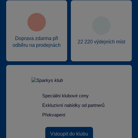
Doprava zdarma při
22 220 výdejních míst
odběru na prodejnách
Speciální klubové ceny
Exkluzivní nabídky od partnerů
Překvapení
Vstoupit do klubu