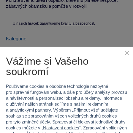
Pořiďte svému dítěti houpadlo, které mu přinese nespočet
zábavných okamžiků a pomůže v rozvoji!
U našich hraček garantujeme
kvalitu a bezpečnost
.
Kategorie
Dětská houpadla
Mochtoys
Vážíme si Vašeho
Parametry produktu
soukromí
EAN
5907442128024
Používáme cookies a obdobné technologie nezbytné
pro správné fungování webu, a dále pro účely analýzy provozu
Kód produktu
MOC-12802
a návštěvnosti a personalizaci obsahu a reklamy. Informace
o užívání našich stránek sdílíme s našimi reklamními
Značka
Mochtoys
a analytickými partnery. Výběrem „
Přijmout vše
“ udělujete
souhlas se zpracováním všech volitelných druhů cookies
Věk od
1
pro tyto zmíněné účely. Spravovat či blokovat jednotlivé druhy
cookies můžete v „
Nastavení cookies
“. Zpracování volitelných