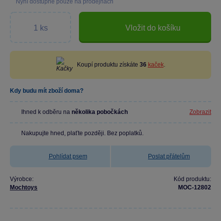
Nyní dostupné pouze na prodejnách
Vložit do košíku
Koupí produktu získáte
36
kaček
.
Kdy budu mít zboží doma?
Ihned k odběru na
několika pobočkách
Zobrazit
Nakupujte hned, plaťte později. Bez poplatků.
Pohlídat psem
Poslat přátelům
Výrobce:
Kód produktu:
Mochtoys
MOC-12802