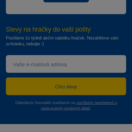
Slevy na hračky do vaší pošty
Posíláme 1x týdně akční nabídku hraček. Nezahltíme vám
schránku, nebojte :)
Chci slevy
Odesláním formuláře souhlasím se
zasíláním newsletterů a
zpracováním osobních údajů
.