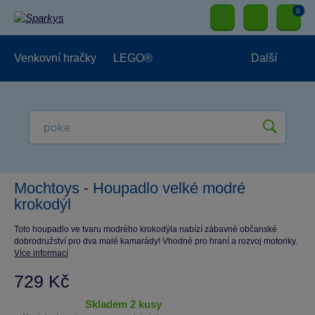
0
Venkovní hračky
LEGO®
Další
Pro kluky
Pro holky
Pro nejmenší
NOVINKY
Mochtoys - Houpadlo velké modré
krokodýl
Toto houpadlo ve tvaru modrého krokodýla nabízí zábavné občanské
dobrodružství pro dva malé kamarády! Vhodné pro hraní a rozvoj motoriky.
Více informací
729 Kč
skladem 2 kusy