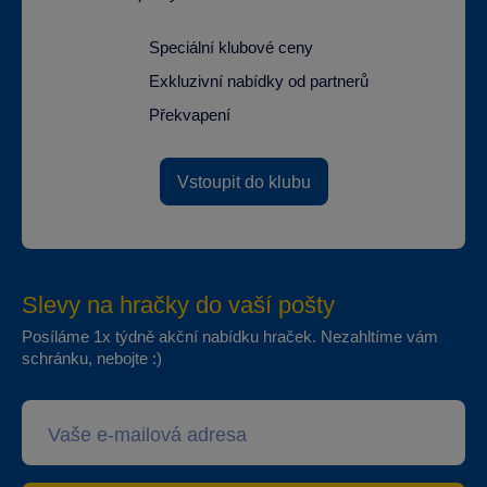
Speciální klubové ceny
Exkluzivní nabídky od partnerů
Překvapení
Vstoupit do klubu
Slevy na hračky do vaší pošty
Posíláme 1x týdně akční nabídku hraček. Nezahltíme vám
schránku, nebojte :)