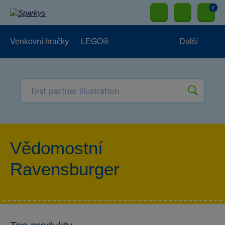
0
Venkovní hračky
LEGO®
Další
Pro kluky
Pro holky
Pro nejmenší
NOVINKY
Vědomostní
Ravensburger