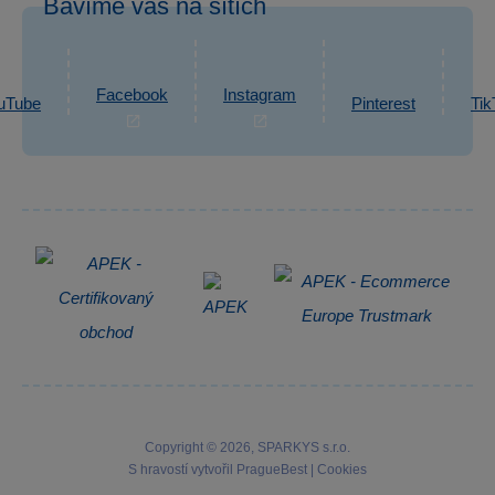
Bavíme vás na sítích
eshop@sparkys.cz
Reklamace
Ochrana osobních údajů GDPR
Napsat zprávu
Informace o zpracování osobních údajů
Facebook
Instagram
uTube
Pinterest
Tik
Zpětný odběr elektrozařízení
Copyright © 2026, SPARKYS s.r.o.
S hravostí vytvořil
PragueBest
|
Cookies