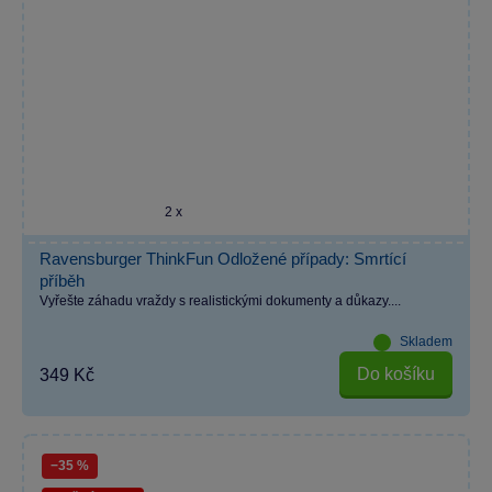
2 x
Ravensburger ThinkFun Odložené případy: Smrtící
příběh
Vyřešte záhadu vraždy s realistickými dokumenty a důkazy....
Skladem
Do košíku
349 Kč
−35 %