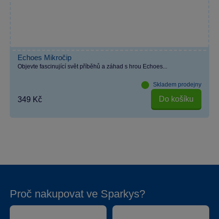
Echoes Mikročip
Objevte fascinující svět příběhů a záhad s hrou Echoes...
Skladem prodejny
Do košíku
349 Kč
Proč nakupovat ve Sparkys?