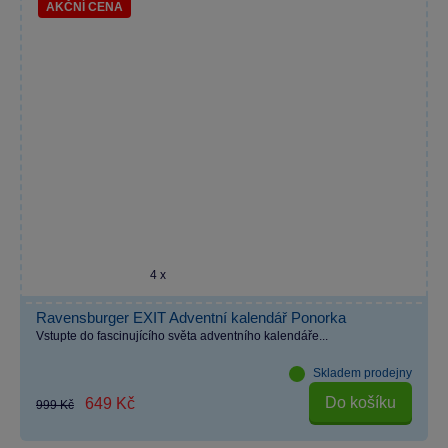
AKČNÍ CENA
4 x
Ravensburger EXIT Adventní kalendář Ponorka
Vstupte do fascinujícího světa adventního kalendáře...
Skladem prodejny
Do košíku
649 Kč
999 Kč