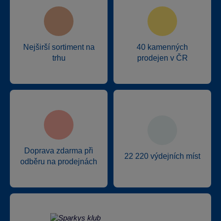
Nejširší sortiment na
40 kamenných
trhu
prodejen v ČR
Doprava zdarma při
22 220 výdejních míst
odběru na prodejnách