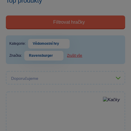
Top produkty
Filtrovat hračky
Kategorie:
Vědomostní hry
Značka:
Ravensburger
Zrušit vše