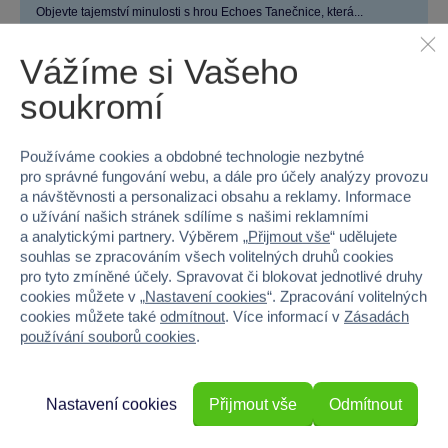
Objevte tajemství minulosti s hrou Echoes Tanečnice, která...
Skladem prodejny
Vážíme si Vašeho
Do košíku
349 Kč
soukromí
Používáme cookies a obdobné technologie nezbytné
pro správné fungování webu, a dále pro účely analýzy provozu
a návštěvnosti a personalizaci obsahu a reklamy. Informace
o užívání našich stránek sdílíme s našimi reklamními
a analytickými partnery. Výběrem „
Přijmout vše
“ udělujete
souhlas se zpracováním všech volitelných druhů cookies
pro tyto zmíněné účely. Spravovat či blokovat jednotlivé druhy
cookies můžete v „
Nastavení cookies
“. Zpracování volitelných
cookies můžete také
odmítnout
. Více informací v
Zásadách
používání souborů cookies
.
Nastavení cookies
Přijmout vše
Odmítnout