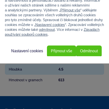
a návštěvnosti a personalizaci obsahu a reklamy. Informace
Značka
Mattel
o užívání našich stránek sdílíme s našimi reklamními
a analytickými partnery. Výběrem „
Přijmout vše
“ udělujete
souhlas se zpracováním všech volitelných druhů cookies
Licence
Scrabble
pro tyto zmíněné účely. Spravovat či blokovat jednotlivé druhy
cookies můžete v „
Nastavení cookies
“. Zpracování volitelných
Věk od
6
cookies můžete také
odmítnout
. Více informací v
Zásadách
používání souborů cookies
.
Pohlaví
HOLKA, KLUK
Šířka
37
Nastavení cookies
Přijmout vše
Odmítnout
Výška
27
Hloubka
4.5
Hmotnost v gramech
613