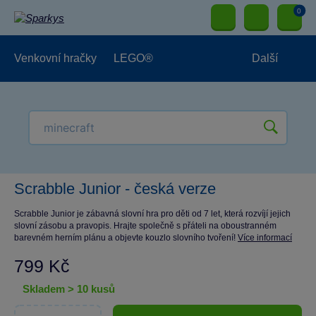
0
Venkovní hračky
LEGO®
Další
Pro kluky
Pro holky
Pro nejmenší
NOVINKY
Scrabble Junior - česká verze
Scrabble Junior je zábavná slovní hra pro děti od 7 let, která rozvíjí jejich
slovní zásobu a pravopis. Hrajte společně s přáteli na oboustranném
barevném herním plánu a objevte kouzlo slovního tvoření!
Více informací
799 Kč
skladem > 10 kusů