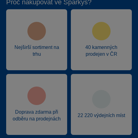
Proč nakupovat ve Sparkys?
Nejširší sortiment na
40 kamenných
trhu
prodejen v ČR
Doprava zdarma při
22 220 výdejních míst
odběru na prodejnách