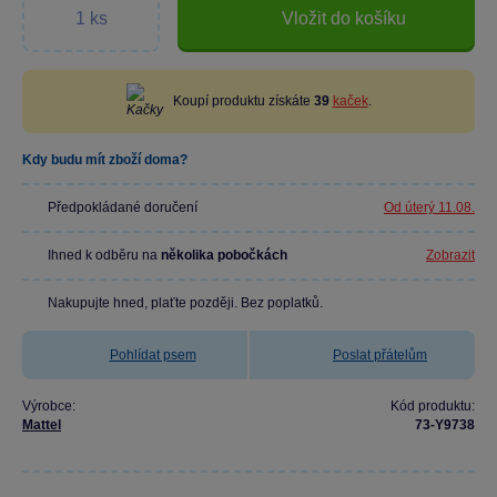
Vložit do košíku
Koupí produktu získáte
39
kaček
.
Kdy budu mít zboží doma?
Předpokládané doručení
Od úterý 11.08.
Ihned k odběru na
několika pobočkách
Zobrazit
Nakupujte hned, plaťte později. Bez poplatků.
Pohlídat psem
Poslat přátelům
Výrobce:
Kód produktu:
Mattel
73-Y9738