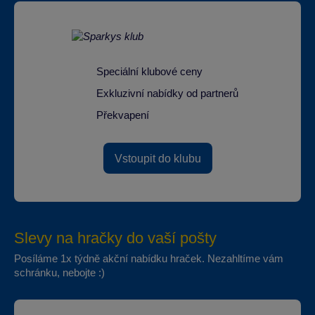
Speciální klubové ceny
Exkluzivní nabídky od partnerů
Překvapení
Vstoupit do klubu
Slevy na hračky do vaší pošty
Posíláme 1x týdně akční nabídku hraček. Nezahltíme vám
schránku, nebojte :)