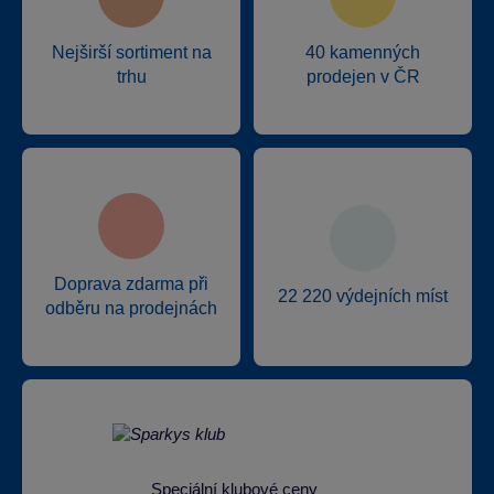
Nejširší sortiment na
40 kamenných
trhu
prodejen v ČR
Doprava zdarma při
22 220 výdejních míst
odběru na prodejnách
Speciální klubové ceny