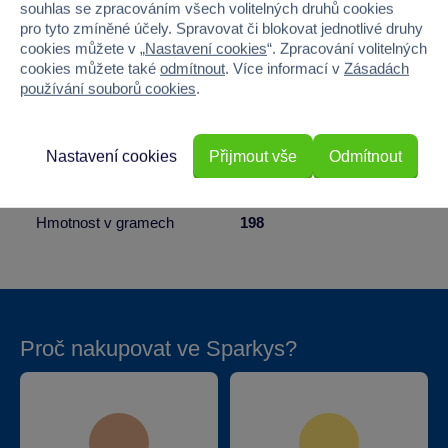
Věk od
14
souhlas se zpracováním všech volitelných druhů cookies
pro tyto zmíněné účely. Spravovat či blokovat jednotlivé druhy
Pohlaví
HOLKA, KLUK
cookies můžete v „
Nastavení cookies
“. Zpracování volitelných
cookies můžete také
odmítnout
. Více informací v
Zásadách
používání souborů cookies
.
Šířka
12.9
Výška
10.2
Nastavení cookies
Přijmout vše
Odmítnout
Hloubka
3.4
Hmotnost v gramech
198
Proč nakupovat ve Sparkys?