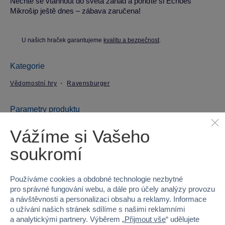
Nechte se vtáhnout do světa záhad a pořiďte si Echoes
Mikrošip ještě dnes – zábava zaručena!
U našich hraček garantujeme
kvalitu a bezpečnost
.
Kategorie
Vědomostní hry
Ravensburger
Parametry produktu
Vážíme si Vašeho
EAN
4005556209200
soukromí
Kód produktu
958-209200
Používáme cookies a obdobné technologie nezbytné
Značka
Ravensburger
pro správné fungování webu, a dále pro účely analýzy provozu
a návštěvnosti a personalizaci obsahu a reklamy. Informace
Licence
Echoes
o užívání našich stránek sdílíme s našimi reklamními
a analytickými partnery. Výběrem „
Přijmout vše
“ udělujete