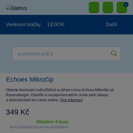
0
Venkovní hračky
LEGO®
Další
Pro kluky
Pro holky
Pro nejmenší
NOVINKY
Echoes Mikročip
Objevte fascinující svět příběhů a záhad s hrou Echoes Mikrošip od
Ravensburger. Vytvořte si nezapomenutelné chvíle plné zábavy
a dobrodružství pro celou rodinu.
Více informací
349 Kč
skladem 4 kusy
Nyní dostupné pouze na prodejnách