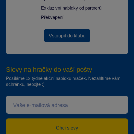
Exkluzivní nabídky od partnerů
Překvapení
Vstoupit do klubu
Slevy na hračky do vaší pošty
Posíláme 1x týdně akční nabídku hraček. Nezahltíme vám
schránku, nebojte :)
Chci slevy