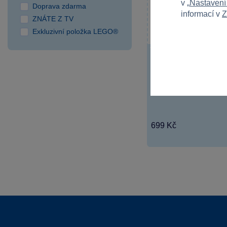
v „
Nastavení
Doprava zdarma
informací v
Z
ZNÁTE Z TV
Exkluzivní položka LEGO®
1 x
Ravensburger Labyr
kouzelný domek
Objevte kouzelné dobro
Junior od...
699 Kč