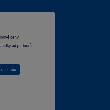
lubové ceny
abídky od partnerů
t do klubu