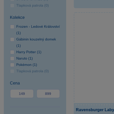
SPARKYS Postřižín
Tlapková patrola (0)
výdejní místo
SPARKYS Praha AVION
Kolekce
Shopping Park Zličín
SPARKYS Praha Fashion
Frozen - Ledové Království
Arena Outlet
(1)
SPARKYS Praha Hlavní
Gábinin kouzelný domek
nádraží
(1)
SPARKYS Praha OC
Harry Potter (1)
Novo Plaza
Naruto (1)
SPARKYS Praha OC
Pokémon (1)
Nový Smíchov
Tlapková patrola (0)
SPARKYS Praha OC
Cena
Quadrio
SPARKYS Praha
Palladium
SPARKYS Praha
Václavské náměstí JULIŠ
Ravensburger Laby