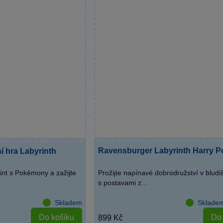
Ravensburger Labyrinth Harry Po
í hra Labyrinth
rint s Pokémony a zažijte
Prožijte napínavé dobrodružství v bludiš
s postavami z...
Skladem
Skladem
Do košíku
Do 
899 Kč