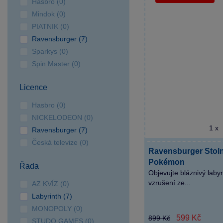
Hasbro (0)
Hradec
Mindok (0)
SPARKYS Karlovy Vary
PIATNIK (0)
SPARKYS Klatovy
Ravensburger (7)
SPARKYS Liberec OC
Sparkys (0)
Plaza
Spin Master (0)
SPARKYS Olomouc OC
Haná
Licence
SPARKYS Opava OC
Hasbro (0)
Breda&Weinstein
NICKELODEON (0)
SPARKYS Ostrava
1 x
Ravensburger (7)
Forum Nová Karolina
Česká televize (0)
SPARKYS Ostrava Outlet
Ravensburger Stoln
Arena Moravia
Pokémon
Řada
Objevujte bláznivý laby
SPARKYS Pardubice OC
vzrušení ze...
AZ KVÍZ (0)
Palác
Labyrinth (7)
SPARKYS Plzeň OC
MONOPOLY (0)
Plaza
599 Kč
899 Kč
STUDO GAMES (0)