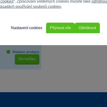
 cookies
“. Zpracování volitelných cookies můžete také
odmítnou
ásadách používání souborů cookies
.
inth Junior Gábinin
Nastavení cookies
Přijmout vše
Odmítnout
družství s Labyrinth
Skladem prodejny
Do košíku