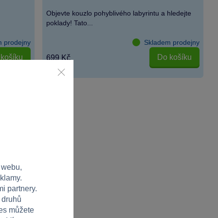
Objevte kouzlo pohyblivého labyrintu a hledejte
poklady! Tato...
 prodejny
Skladem prodejny
košíku
Do košíku
699 Kč
 webu,
eklamy.
i partnery.
h druhů
ies můžete