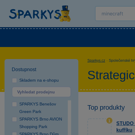
Kategorie
Venkovní hračky
LEGO®
Pro 
Sparkys.cz
·
Společenské hr
Dostupnost
Strategi
Skladem na e-shopu
SPARKYS Benešov
Top produkty
Green Park
SPARKYS Brno AVION
1
STUDO G
Shopping Park
kufříku
SPARKYS Brno Dům