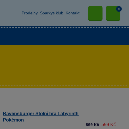
0
Prodejny
Sparkys klub
Kontakt
Ravensburger Stolní hra Labyrinth
Pokémon
599 Kč
899 Kč