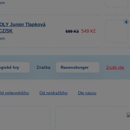
dem
4
LY Junior Tlapková
 CZ/SK
549 Kč
699 Kč
dem
egické hry
Značka:
Ravensburger
Zrušit vše
Od nejlevnějšího
Od nejdražšího
Dle názvu