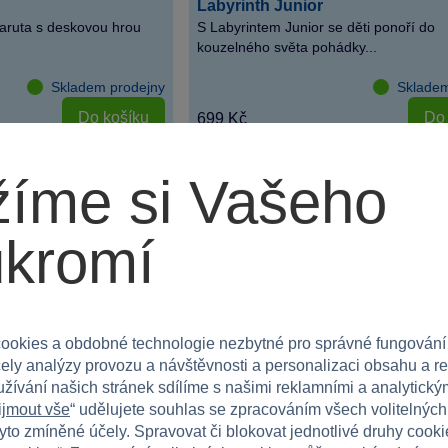
Labyrinth Junior
aruta s deskovou hrou
S Labyrintem Junior se děti ponoří do
kouzelného světa pohádky...
Skladem prodejny
Skladem
Do košíku
Do 
699 Kč
íme si Vašeho
ukromí
ookies a obdobné technologie nezbytné pro správné fungování
čely analýzy provozu a návštěvnosti a personalizaci obsahu a r
užívání našich stránek sdílíme s našimi reklamními a analytickým
ijmout vše
“ udělujete souhlas se zpracováním všech volitelnýc
tyto zmíněné účely. Spravovat či blokovat jednotlivé druhy cook