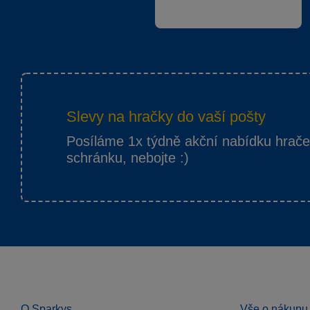
Slevy na hračky do vaší pošty
Posíláme 1x týdně akční nabídku hrač
schránku, nebojte :)
O Sparkys
Vše o nákupu