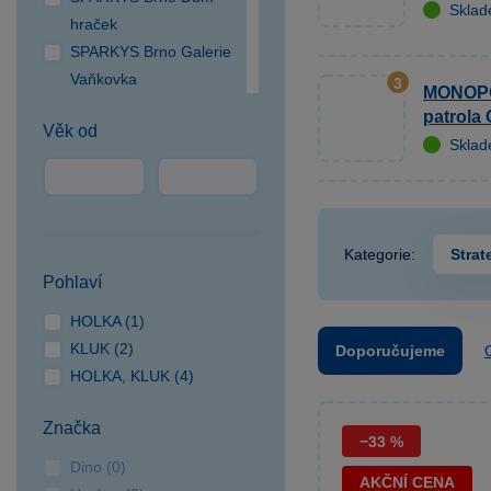
Skla
hraček
SPARKYS Brno Galerie
Vaňkovka
3
MONOPO
SPARKYS Brno OC
patrola
Věk od
Campus Square
Skla
SPARKYS Brno OC
Olympia
SPARKYS Česká Lípa
SPARKYS České
Kategorie:
Strat
Budějovice NC Géčko
Pohlaví
SPARKYS Čestlice OC
HOLKA (1)
SPEKTRUM
KLUK (2)
Doporučujeme
SPARKYS Cheb
HOLKA, KLUK (4)
SPARKYS Hradec
Králové
Značka
SPARKYS Jihlava
−33 %
CITYPARK
Dino (0)
AKČNÍ CENA
SPARKYS Jindřichův