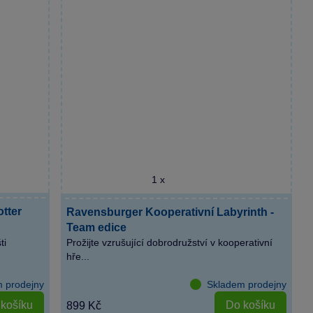
1 x
tter
Ravensburger Kooperativní Labyrinth -
Team edice
ti
Prožijte vzrušující dobrodružství v kooperativní
hře...
 prodejny
Skladem prodejny
košíku
Do košíku
899 Kč