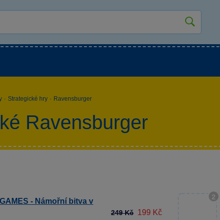
kluky
Pro holky
Pro nejmenší
NOVINKY
y
·
Strategické hry
·
Ravensburger
cké Ravensburger
2
AMES - Námořní bitva v
199 Kč
249 Kč