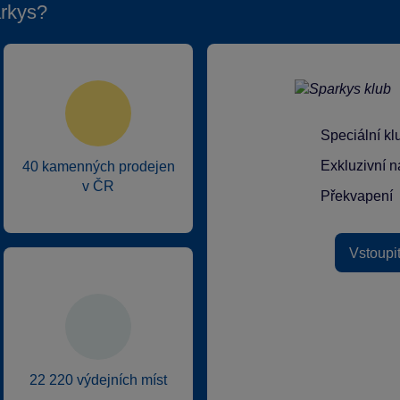
rkys?
Speciální k
Exkluzivní n
40 kamenných prodejen
v ČR
Překvapení
Vstoupi
22 220 výdejních míst