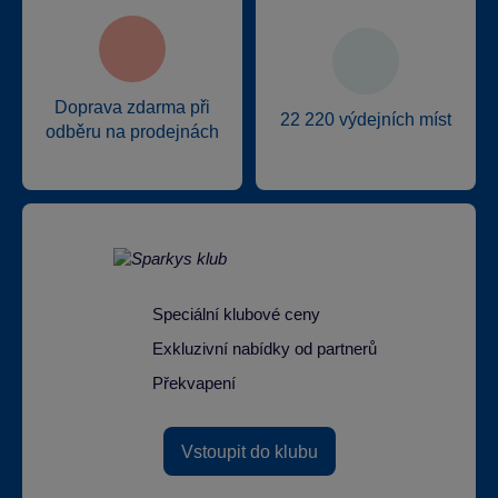
Doprava zdarma při
22 220 výdejních míst
odběru na prodejnách
Speciální klubové ceny
Exkluzivní nabídky od partnerů
Překvapení
Vstoupit do klubu