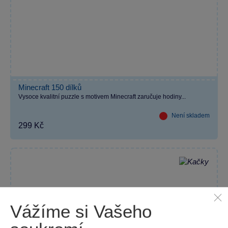
Minecraft 150 dílků
Vysoce kvalitní puzzle s motivem Minecraft zaručuje hodiny...
Není skladem
299 Kč
Vážíme si Vašeho