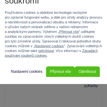
soukromí
Používáme cookies a obdobné technologie nezbytné
pro správné fungování webu, a dále pro účely analýzy provozu
a návštěvnosti a personalizaci obsahu a reklamy. Informace
o užívání našich stránek sdílíme s našimi reklamními
a analytickými partnery. Výběrem „
Přijmout vše
“ udělujete
souhlas se zpracováním všech volitelných druhů cookies
pro tyto zmíněné účely. Spravovat či blokovat jednotlivé druhy
cookies můžete v „
Nastavení cookies
“. Zpracování volitelných
cookies můžete také
odmítnout
. Více informací v
Zásadách
Minecraft 200 dílků
používání souborů cookies
.
Puzzle s motivem Minecraftu, které rozvíjí kreativitu a...
Není skladem
299 Kč
Nastavení cookies
Přijmout vše
Odmítnout