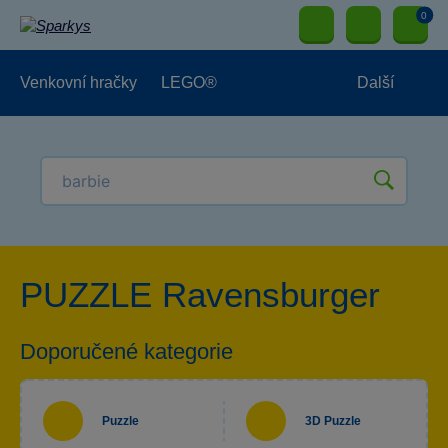
0
Venkovní hračky
LEGO®
Další
Pro kluky
Pro holky
Pro nejmenší
NOVINKY
PUZZLE Ravensburger
Doporučené kategorie
Puzzle
3D Puzzle