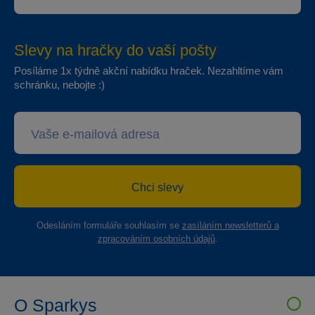
Slevy na hračky do vaší pošty
Posíláme 1x týdně akční nabídku hraček. Nezahltíme vám
schránku, nebojte :)
Chci slevy
Odesláním formuláře souhlasím se
zasíláním newsletterů a
zpracováním osobních údajů
.
O Sparkys