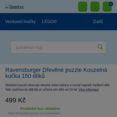
0
Venkovní hračky
LEGO®
Další
Pro kluky
Pro holky
Pro nejmenší
NOVINKY
Ravensburger Dřevěné puzzle Kouzelná
kočka 150 dílků
Skládání puzzlí zkracuje dlouhé zimní večery a rozvíjí logické myšlení dětí.
Tato nadčasová aktivita je určena pro děti od 10 let.
Více informací
499 Kč
poslední kus skladem
Nyní dostupné pouze na prodejnách