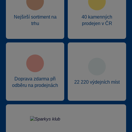
Nejširší sortiment na
40 kamenných
trhu
prodejen v ČR
Doprava zdarma při
22 220 výdejních míst
odběru na prodejnách