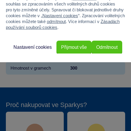
Materiál
Dřevo
souhlas se zpracováním všech volitelných druhů cookies
pro tyto zmíněné účely. Spravovat či blokovat jednotlivé druhy
cookies můžete v „
Nastavení cookies
“. Zpracování volitelných
Počet dílků
150
cookies můžete také
odmítnout
. Více informací v
Zásadách
používání souborů cookies
.
Šířka
22.2
Výška
16
Nastavení cookies
Přijmout vše
Odmítnout
Hloubka
4.5
Hmotnost v gramech
300
Proč nakupovat ve Sparkys?