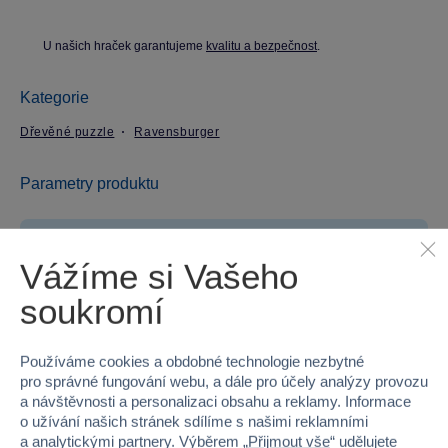
U našich hraček garantujeme
kvalitu a bezpečnost
.
Kategorie
Dřevěné puzzle
Ravensburger
Parametry produktu
EAN
4005555007579
Vážíme si Vašeho
Kód produktu
958-120007579
soukromí
Značka
Ravensburger
Používáme cookies a obdobné technologie nezbytné
Věk od
10
pro správné fungování webu, a dále pro účely analýzy provozu
a návštěvnosti a personalizaci obsahu a reklamy. Informace
Pohlaví
HOLKA, KLUK
o užívání našich stránek sdílíme s našimi reklamními
a analytickými partnery. Výběrem „
Přijmout vše
“ udělujete