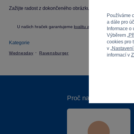
Zažijte radost z dokončeného obrázku a sdílejte zábavu se 
Používáme c
a dále pro ú
U našich hraček garantujeme
kvalitu a bezpečnost
.
Informace o 
Výběrem „
Př
cookies pro 
Kategorie
v „
Nastavení
Wednesday
Ravensburger
informací v
Z
Proč nakupovat ve Spa