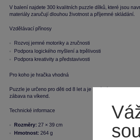
V balení najdete 300 kvalitních puzzle dílků, které jsou na
materiály zaručují dlouhou životnost a příjemné skládání.
Vzdělávací přínosy
Rozvoj jemné motoriky a zručnosti
Podpora logického myšlení a trpělivosti
Podpora kreativity a představivosti
Pro koho je hračka vhodná
Puzzle je určeno pro děti od 8 let a je ideální jak pro holky
zábava na víkend.
Váž
Technické informace
so
Rozměry:
27 × 39 cm
Hmotnost:
264 g