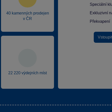
Speciální k
Exkluzivní n
40 kamenných prodejen
v ČR
Překvapení
Vstoupi
22 220 výdejních míst