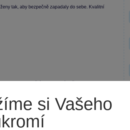
vrženy tak, aby bezpečně zapadaly do sebe. Kvalitní
, tak pro kluky. Skvělé pro rodinné večery nebo jako
íme si Vašeho
ukromí