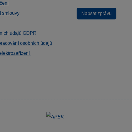
čení
d smlouvy
Napsat zprávu
ních údajů GDPR
pracování osobních údajů
elektrozařízení