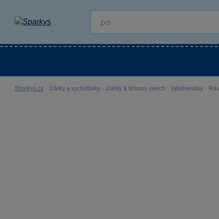
Kategorie
Venkovní hračky
LEGO®
Pro 
Sparkys.cz
·
Dárky a vychytávky
·
Dárky & filmový merch
·
Wednesday
·
Rav