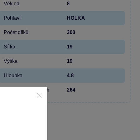
Věk od
8
Pohlaví
HOLKA
Počet dílků
300
Šířka
19
Výška
19
Hloubka
4.8
Hmotnost v gramech
264