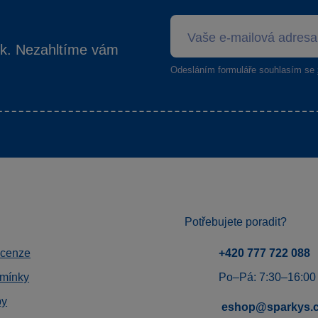
ek. Nezahltíme vám
Odesláním formuláře souhlasím se
Potřebujete poradit?
ecenze
+420 777 722 088
mínky
Po–Pá: 7:30–16:00
by
eshop@sparkys.