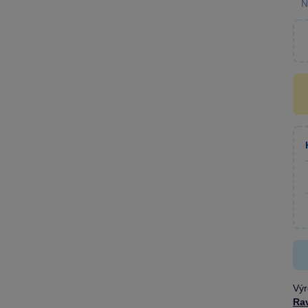
N
Výr
Ra