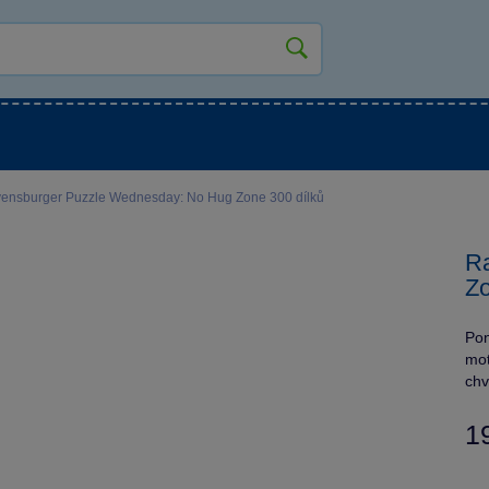
kluky
Pro holky
Pro nejmenší
NOVINKY
ensburger Puzzle Wednesday: No Hug Zone 300 dílků
R
Zo
Pon
mot
chv
1