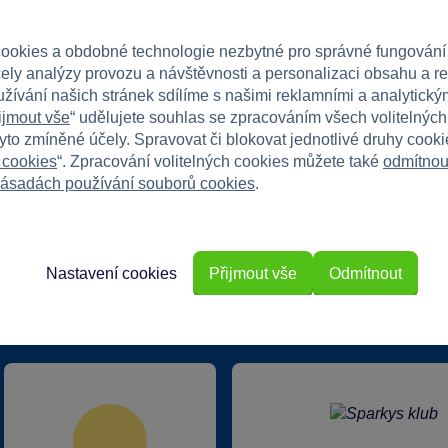
svými blízkými!
ookies a obdobné technologie nezbytné pro správné fungování
čely analýzy provozu a návštěvnosti a personalizaci obsahu a r
užívání našich stránek sdílíme s našimi reklamními a analytickým
ijmout vše
“ udělujete souhlas se zpracováním všech volitelnýc
tyto zmíněné účely. Spravovat či blokovat jednotlivé druhy cook
 cookies
“. Zpracování volitelných cookies můžete také
odmítnou
ásadách používání souborů cookies
.
Nastavení cookies
Přijmout vše
Odmítnout
rkys?