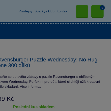
0
Prodejny
Sparkys klub
Kontakt
avensburger Puzzle Wednesday: No Hug
ne 300 dílků
ořte se do světa zábavy s puzzle Ravensburger s oblíbeným
ivem Wednesday. Perfektní pro děti, které si chtějí užít kreativní
íle skládání.
Více informací
99 Kč
poslední kus skladem