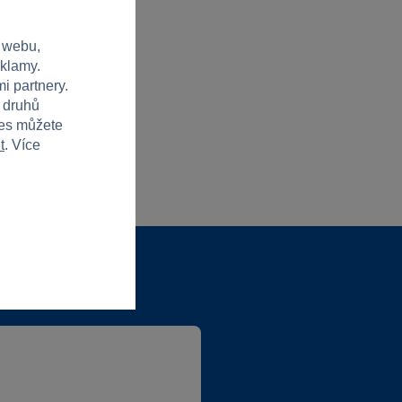
 webu,
eklamy.
i partnery.
h druhů
ies můžete
t
. Více