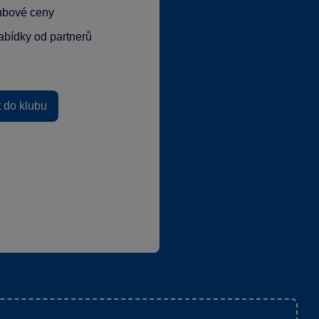
lubové ceny
abídky od partnerů
t do klubu