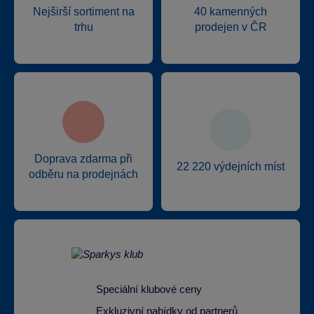
Nejširší sortiment na
40 kamenných
trhu
prodejen v ČR
SPARKYS Čestlice OC SPEKTRUM
Obchodní 329, 25101
SPARKYS RP Kozomín
Doprava zdarma při
22 220 výdejních míst
Kozomín 508, 27745
odběru na prodejnách
SPARKYS Postřižín výdejní místo
Průmyslová 504, 25070
Speciální klubové ceny
Exkluzivní nabídky od partnerů