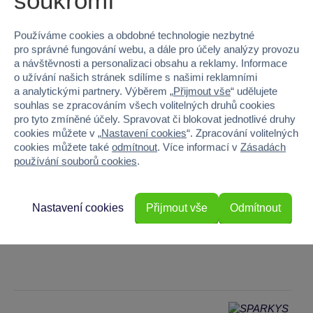
Používáme cookies a obdobné technologie nezbytné
pro správné fungování webu, a dále pro účely analýzy provozu
a návštěvnosti a personalizaci obsahu a reklamy. Informace
o užívání našich stránek sdílíme s našimi reklamními
a analytickými partnery. Výběrem „
Přijmout vše
“ udělujete
SPARKYS Praha OC Novo Plaza
souhlas se zpracováním všech volitelných druhů cookies
Novodvorská 994/138, 14200
pro tyto zmíněné účely. Spravovat či blokovat jednotlivé druhy
cookies můžete v „
Nastavení cookies
“. Zpracování volitelných
cookies můžete také
odmítnout
. Více informací v
Zásadách
používání souborů cookies
.
Nastavení cookies
Přijmout vše
Odmítnout
SPARKYS Praha Fashion Arena Outlet
Zamenhofova 440, 10800