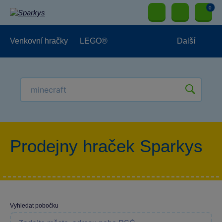
0
Venkovní hračky
LEGO®
Další
Pro kluky
Pro holky
Pro nejmenší
NOVINKY
Prodejny hraček Sparkys
Vyhledat pobočku