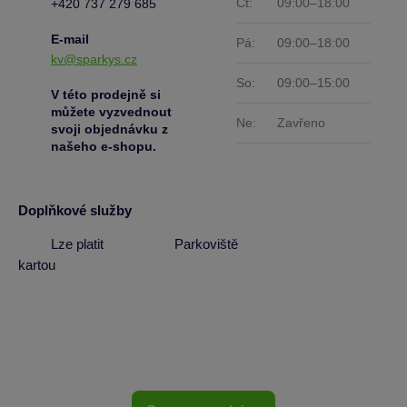
Čt:
09:00–18:00
+420 737 279 685
E-mail
Pá:
09:00–18:00
kv@sparkys.cz
So:
09:00–15:00
V této prodejně si
můžete vyzvednout
Ne:
Zavřeno
svoji objednávku z
našeho e-shopu.
Doplňkové služby
Lze platit
Parkoviště
kartou