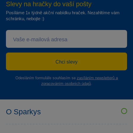
Slevy na hračky do vaší pošty
Posíláme 1x týdně akční nabídku hraček. Nezahltíme vám
schránku, nebojte :)
Chci slevy
Odesláním formuláře souhlasím se
zasíláním newsletterů a
zpracováním osobních údajů
.
O Sparkys
VELKOOBCHOD SPARKYS
Kariéra