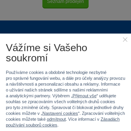
Seznam prodejen
Proč nakupovat ve Sparkys?
Vážíme si Vašeho
soukromí
Používáme cookies a obdobné technologie nezbytné
pro správné fungování webu, a dále pro účely analýzy provozu
Nejširší sortiment na
40 kamenných
a návštěvnosti a personalizaci obsahu a reklamy. Informace
trhu
prodejen v ČR
o užívání našich stránek sdílíme s našimi reklamními
a analytickými partnery. Výběrem „
Přijmout vše
“ udělujete
souhlas se zpracováním všech volitelných druhů cookies
pro tyto zmíněné účely. Spravovat či blokovat jednotlivé druhy
cookies můžete v „
Nastavení cookies
“. Zpracování volitelných
cookies můžete také
odmítnout
. Více informací v
Zásadách
používání souborů cookies
.