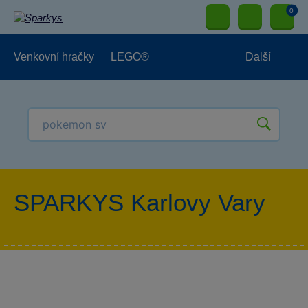
0
Venkovní hračky
LEGO®
Další
Pro kluky
Pro holky
Pro nejmenší
NOVINKY
SPARKYS Karlovy Vary