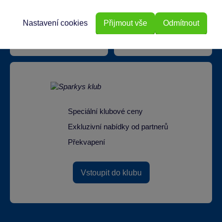
Doprava zdarma při
Nastavení cookies
Přijmout vše
Odmítnout
22 220 výdejních míst
odběru na prodejnách
Speciální klubové ceny
Exkluzivní nabídky od partnerů
Překvapení
Vstoupit do klubu