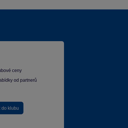
lubové ceny
abídky od partnerů
t do klubu