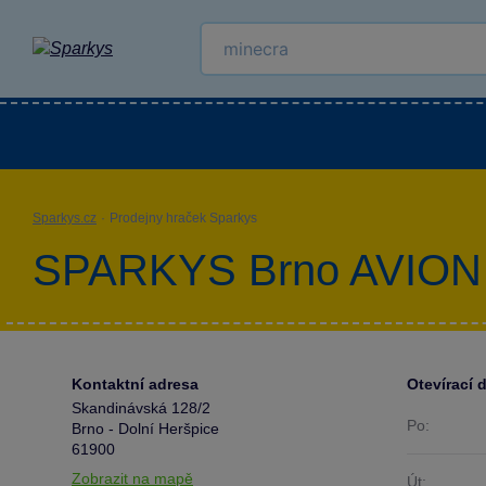
Kategorie
Venkovní hračky
LEGO®
Pro 
Sparkys.cz
·
Prodejny hraček Sparkys
SPARKYS Brno AVION 
Kontaktní adresa
Otevírací 
Skandinávská 128/2
Po:
Brno - Dolní Heršpice
61900
Zobrazit na mapě
Út: