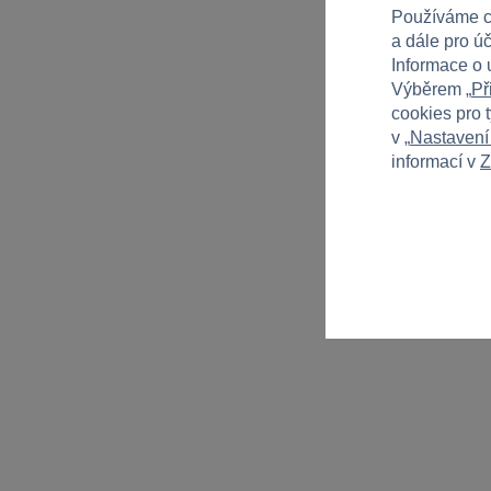
Používáme c
a dále pro ú
Informace o 
Výběrem „
Př
cookies pro 
v „
Nastavení
informací v
Z