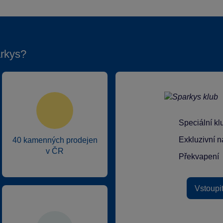
rkys?
Speciální k
Exkluzivní n
40 kamenných prodejen
v ČR
Překvapení
Vstoupi