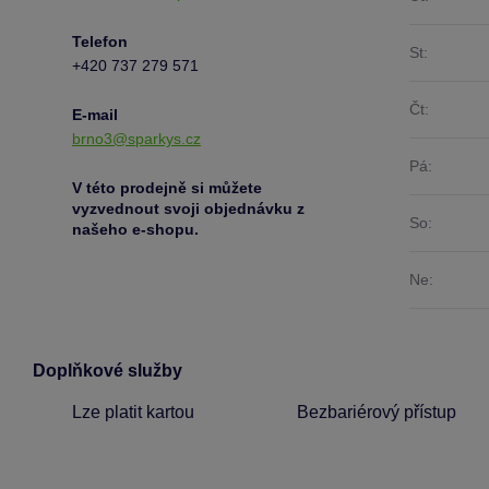
Telefon
St:
+420 737 279 571
Čt:
E-mail
brno3@sparkys.cz
Pá:
V této prodejně si můžete
vyzvednout svoji objednávku z
So:
našeho e-shopu.
Ne:
Doplňkové služby
Lze platit kartou
Bezbariérový přístup