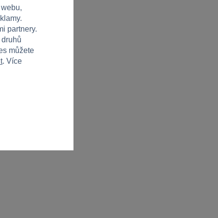
 webu,
eklamy.
i partnery.
h druhů
ies můžete
t
. Více