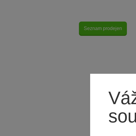
Seznam prodejen
Váž
so