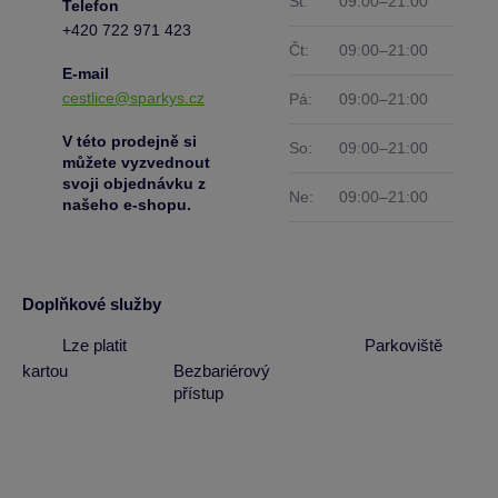
St:
09:00–21:00
Telefon
+420 722 971 423
Čt:
09:00–21:00
E-mail
cestlice@sparkys.cz
Pá:
09:00–21:00
V této prodejně si
So:
09:00–21:00
můžete vyzvednout
svoji objednávku z
Ne:
09:00–21:00
našeho e-shopu.
Doplňkové služby
Lze platit
Parkoviště
kartou
Bezbariérový
přístup