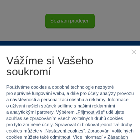
Seznam prodejen
Vážíme si Vašeho
Proč nakupovat ve Sparkys?
soukromí
Používáme cookies a obdobné technologie nezbytné
pro správné fungování webu, a dále pro účely analýzy provozu
a návštěvnosti a personalizaci obsahu a reklamy. Informace
o užívání našich stránek sdílíme s našimi reklamními
Nejširší sortiment na
40 kamenných
a analytickými partnery. Výběrem „
Přijmout vše
“ udělujete
trhu
prodejen v ČR
souhlas se zpracováním všech volitelných druhů cookies
pro tyto zmíněné účely. Spravovat či blokovat jednotlivé druhy
cookies můžete v „
Nastavení cookies
“. Zpracování volitelných
cookies můžete také
odmítnout
. Více informací v
Zásadách