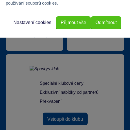
používání souborů cookies
.
Nastavení cookies
Přijmout vše
Odmítnout
Doprava zdarma při
22 220 výdejních míst
odběru na prodejnách
Speciální klubové ceny
Exkluzivní nabídky od partnerů
Překvapení
Vstoupit do klubu