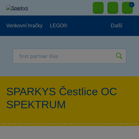
0
Venkovní hračky
LEGO®
Další
Pro kluky
Pro holky
Pro nejmenší
NOVINKY
SPARKYS Čestlice OC
SPEKTRUM