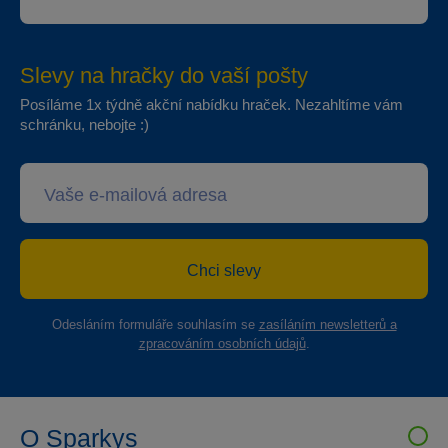
Slevy na hračky do vaší pošty
Posíláme 1x týdně akční nabídku hraček. Nezahltíme vám
schránku, nebojte :)
Chci slevy
Odesláním formuláře souhlasím se
zasíláním newsletterů a
zpracováním osobních údajů
.
O Sparkys