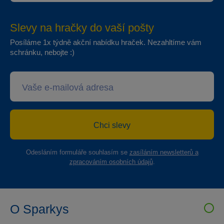
Slevy na hračky do vaší pošty
Posíláme 1x týdně akční nabídku hraček. Nezahltíme vám
schránku, nebojte :)
Chci slevy
Odesláním formuláře souhlasím se
zasíláním newsletterů a
zpracováním osobních údajů
.
O Sparkys