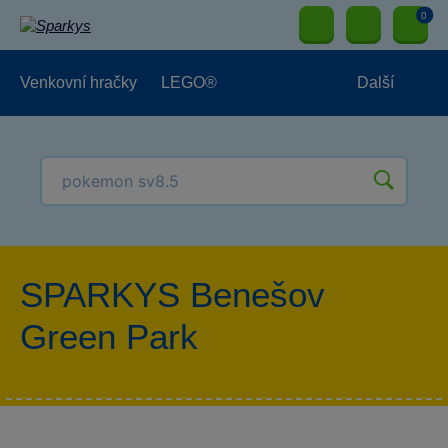
0
Venkovní hračky
LEGO®
Další
Pro kluky
Pro holky
Pro nejmenší
NOVINKY
SPARKYS Benešov
Green Park