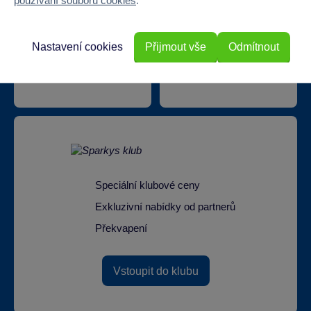
používání souborů cookies
.
Nastavení cookies
Přijmout vše
Odmítnout
Doprava zdarma při
22 220 výdejních míst
odběru na prodejnách
Speciální klubové ceny
Exkluzivní nabídky od partnerů
Překvapení
Vstoupit do klubu