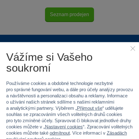
Seznam prodejen
Proč nakupovat ve Sparkys?
Vážíme si Vašeho
soukromí
Používáme cookies a obdobné technologie nezbytné
pro správné fungování webu, a dále pro účely analýzy provozu
a návštěvnosti a personalizaci obsahu a reklamy. Informace
Nejširší sortiment na
40 kamenných
o užívání našich stránek sdílíme s našimi reklamními
trhu
prodejen v ČR
a analytickými partnery. Výběrem „
Přijmout vše
“ udělujete
souhlas se zpracováním všech volitelných druhů cookies
pro tyto zmíněné účely. Spravovat či blokovat jednotlivé druhy
cookies můžete v „
Nastavení cookies
“. Zpracování volitelných
cookies můžete také
odmítnout
. Více informací v
Zásadách