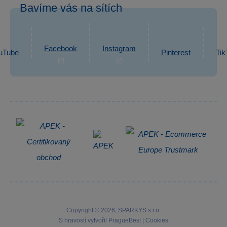
Bavíme vás na sítích
eshop@sparkys.cz
Reklamace
Ochrana osobních údajů GDPR
Napsat zprávu
Informace o zpracování osobních údajů
Facebook
Instagram
uTube
Pinterest
Tik
Zpětný odběr elektrozařízení
Copyright © 2026, SPARKYS s.r.o.
S hravostí vytvořil
PragueBest
|
Cookies