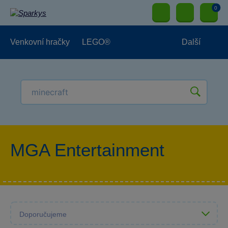
0
Venkovní hračky
LEGO®
Další
Pro kluky
Pro holky
Pro nejmenší
NOVINKY
MGA Entertainment