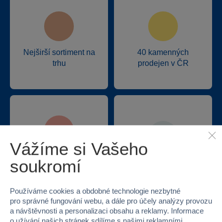
Nejširší sortiment na
40 kamenných
trhu
prodejen v ČR
Vážíme si Vašeho
Doprava zdarma při
soukromí
22 220 výdejních míst
odběru na prodejnách
Používáme cookies a obdobné technologie nezbytné
pro správné fungování webu, a dále pro účely analýzy provozu
a návštěvnosti a personalizaci obsahu a reklamy. Informace
o užívání našich stránek sdílíme s našimi reklamními