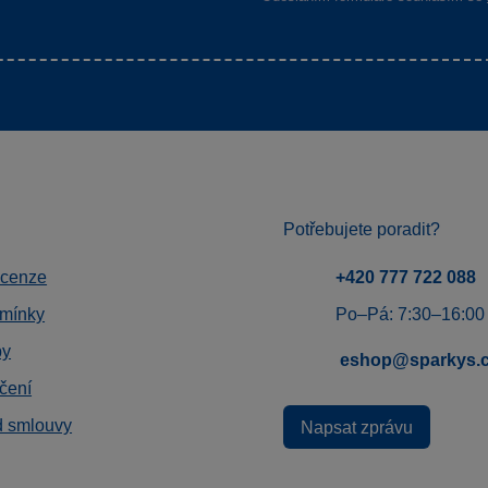
Potřebujete poradit?
ecenze
+420 777 722 088
mínky
Po–Pá: 7:30–16:00
by
eshop@sparkys.
čení
d smlouvy
Napsat zprávu