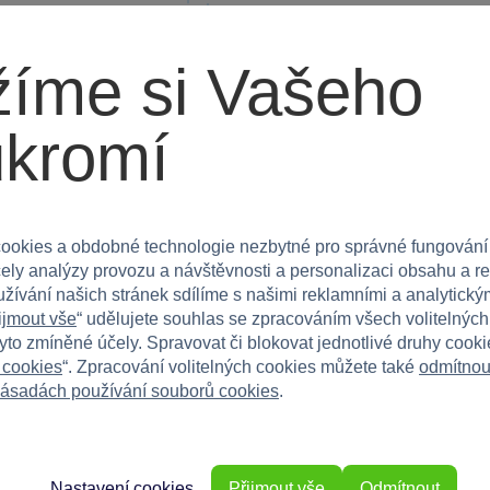
íme si Vašeho
ukromí
cká mikrotužková
Panasonic - Alkalická mikrotužk
baterie AAA 2ks
r poskytují spolehlivou
Alkalické baterie Panasonic LR03PPG z
Power poskytují...
ookies a obdobné technologie nezbytné pro správné fungování
čely analýzy provozu a návštěvnosti a personalizaci obsahu a r
Skladem
užívání našich stránek sdílíme s našimi reklamními a analytickým
ijmout vše
“ udělujete souhlas se zpracováním všech volitelnýc
Do košíku
Do 
59 Kč
tyto zmíněné účely. Spravovat či blokovat jednotlivé druhy cook
 cookies
“. Zpracování volitelných cookies můžete také
odmítnou
ásadách používání souborů cookies
.
Nastavení cookies
Přijmout vše
Odmítnout