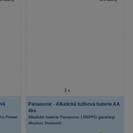
2 x
ová
Panasonic - Alkalická tužková baterie AA
4ks
Pro Power
Alkalické baterie Panasonic LR6PPG garantují
dlouhou životnost...