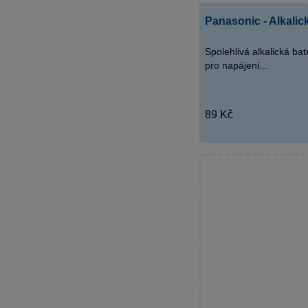
Panasonic - Alkalick
Spolehlivá alkalická bat
pro napájení...
89 Kč