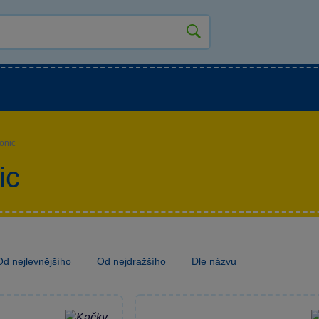
kluky
Pro holky
Pro nejmenší
NOVINKY
onic
ic
Od nejlevnějšího
Od nejdražšího
Dle názvu