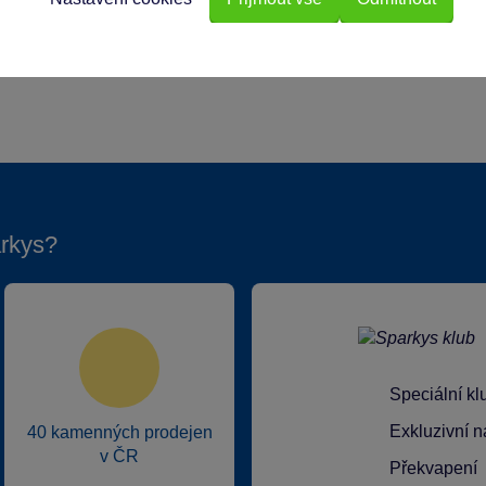
ic
rkys?
Speciální k
Exkluzivní n
40 kamenných prodejen
v ČR
Překvapení