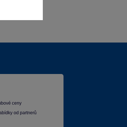
lubové ceny
abídky od partnerů