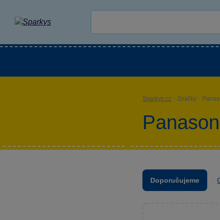
Kategorie
Venkovní hračky
LEGO®
Pro 
Sparkys.cz
·
Značky
·
Panas
Panason
Doporučujeme