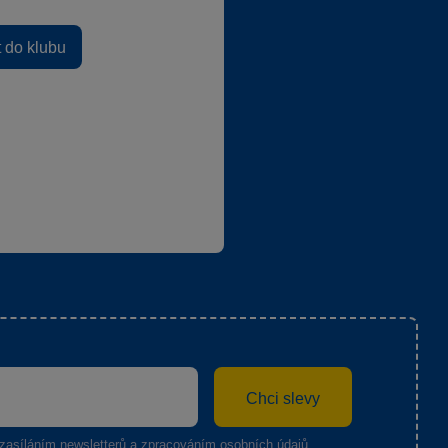
t do klubu
Chci slevy
zasíláním newsletterů a zpracováním osobních údajů
.