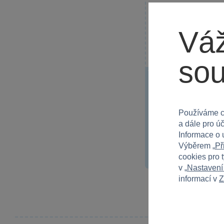
Váž
so
Panasonic - Alkali
baterie AAA 4ks
Panasonic Alkaline Powe
energii pro...
Používáme c
a dále pro ú
Informace o 
Výběrem „
Př
69 Kč
cookies pro 
v „
Nastavení
informací v
Z