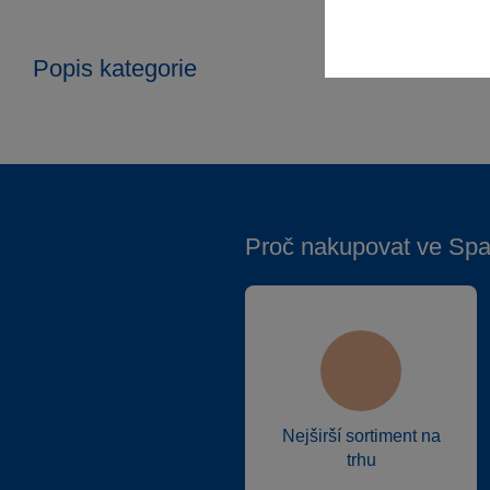
Popis kategorie
Panason
Proč nakupovat ve Spa
Nejširší sortiment na
trhu