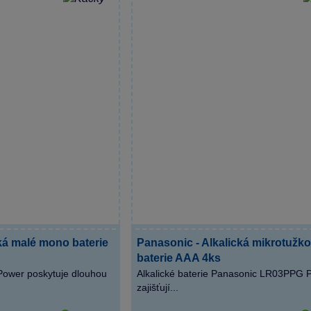
ká malé mono baterie
Panasonic - Alkalická mikrotužk
baterie AAA 4ks
Power poskytuje dlouhou
Alkalické baterie Panasonic LR03PPG 
zajišťují...