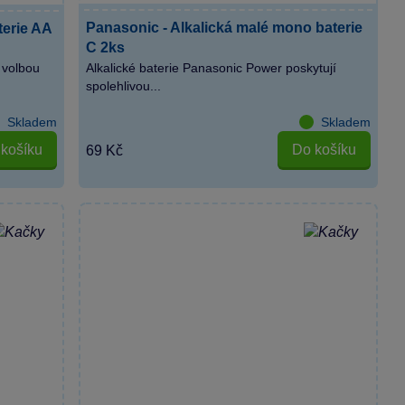
Panasonic - Alkalická malé mono baterie
terie AA
C 2ks
 volbou
Alkalické baterie Panasonic Power poskytují
spolehlivou...
Skladem
Skladem
košíku
Do košíku
69 Kč