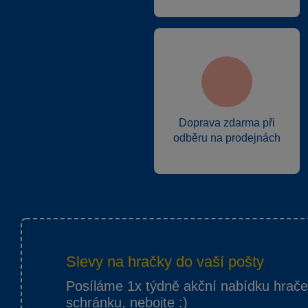
Doprava zdarma při
odběru na prodejnách
Slevy na hračky do vaší pošty
Posíláme 1x týdně akční nabídku hrač
schránku, nebojte :)