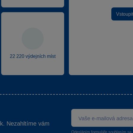
Vstoupi
22 220 výdejních míst
ek. Nezahltíme vám
Odesláním formuláře souhlasím se