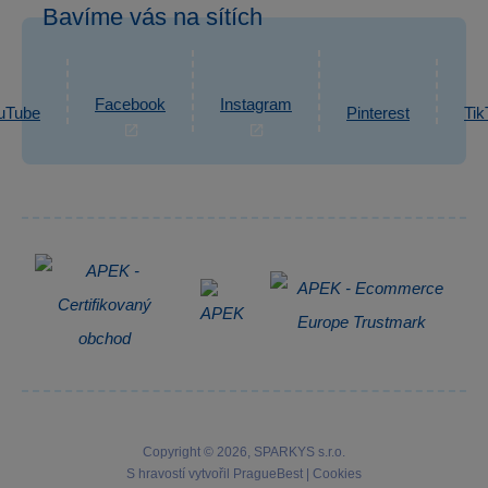
Bavíme vás na sítích
eshop@sparkys.cz
Reklamace
Ochrana osobních údajů GDPR
Napsat zprávu
Informace o zpracování osobních údajů
Facebook
Instagram
uTube
Pinterest
Tik
Zpětný odběr elektrozařízení
Copyright © 2026, SPARKYS s.r.o.
S hravostí vytvořil
PragueBest
|
Cookies