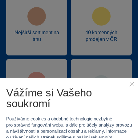
Nejširší sortiment na
40 kamenných
trhu
prodejen v ČR
Vážíme si Vašeho
Doprava zdarma při
soukromí
22 220 výdejních míst
odběru na prodejnách
Používáme cookies a obdobné technologie nezbytné
pro správné fungování webu, a dále pro účely analýzy provozu
a návštěvnosti a personalizaci obsahu a reklamy. Informace
o užívání našich stránek sdílíme s našimi reklamními