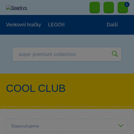
0
Venkovní hračky
LEGO®
Další
Pro kluky
Pro holky
Pro nejmenší
NOVINKY
COOL CLUB