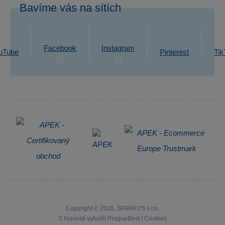
Bavíme vás na sítích
eshop@sparkys.cz
Reklamace
Ochrana osobních údajů GDPR
Napsat zprávu
Informace o zpracování osobních údajů
Facebook
Instagram
uTube
Pinterest
Tik
Zpětný odběr elektrozařízení
Copyright © 2026, SPARKYS s.r.o.
S hravostí vytvořil
PragueBest
|
Cookies