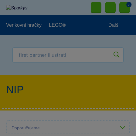
0
Venkovní hračky
LEGO®
Další
Pro kluky
Pro holky
Pro nejmenší
NOVINKY
NIP