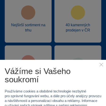
Nejširší sortiment na
40 kamenných
trhu
prodejen v ČR
Vážíme si Vašeho
Doprava zdarma při
soukromí
22 220 výdejních míst
odběru na prodejnách
Používáme cookies a obdobné technologie nezbytné
pro správné fungování webu, a dále pro účely analýzy provozu
a návštěvnosti a personalizaci obsahu a reklamy. Informace
o užívání našich stránek sdílíme s našimi reklamními