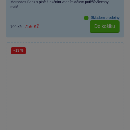
Mercedes-Benz s plně funkčním vodním dělem potěší všechny
malé...
Skladem prodejny
Do košíku
759 Kč
799 Kč
−13 %