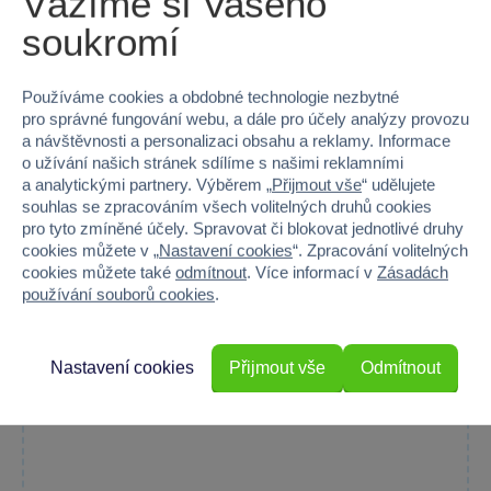
Vážíme si Vašeho
soukromí
Používáme cookies a obdobné technologie nezbytné
pro správné fungování webu, a dále pro účely analýzy provozu
a návštěvnosti a personalizaci obsahu a reklamy. Informace
o užívání našich stránek sdílíme s našimi reklamními
1 x
a analytickými partnery. Výběrem „
Přijmout vše
“ udělujete
souhlas se zpracováním všech volitelných druhů cookies
Lena Traktor se lžící a bagrem červený
pro tyto zmíněné účely. Spravovat či blokovat jednotlivé druhy
Kvalitní červený traktor s lžící a bagrem, ideální pro malé...
cookies můžete v „
Nastavení cookies
“. Zpracování volitelných
cookies můžete také
odmítnout
. Více informací v
Zásadách
Skladem prodejny
používání souborů cookies
.
Do košíku
649 Kč
Nastavení cookies
Přijmout vše
Odmítnout