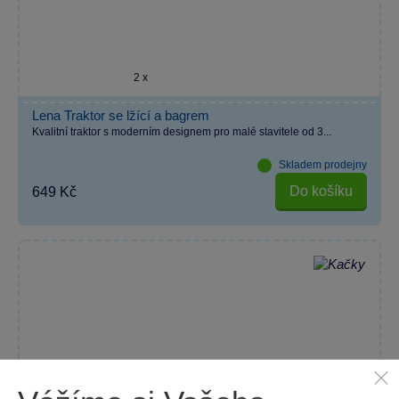
2 x
Lena Traktor se lžící a bagrem
Kvalitní traktor s moderním designem pro malé stavitele od 3...
Skladem prodejny
Do košíku
649 Kč