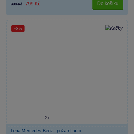
Do košíku
799 Kč
899 Kč
−5 %
2 x
Lena Mercedes-Benz - požární auto