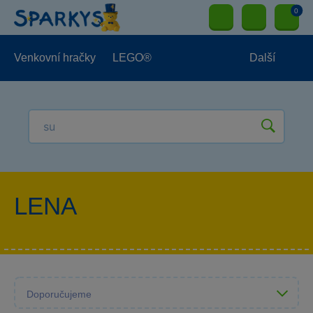
0
Venkovní hračky
LEGO®
Další
Pro kluky
Pro holky
Pro nejmenší
NOVINKY
LENA