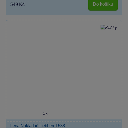
Do košíku
549 Kč
1 x
Lena Nakladač Liebherr L538