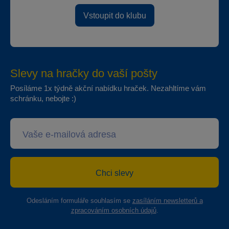
Vstoupit do klubu
Slevy na hračky do vaší pošty
Posíláme 1x týdně akční nabídku hraček. Nezahltíme vám
schránku, nebojte :)
Chci slevy
Odesláním formuláře souhlasím se
zasíláním newsletterů a
zpracováním osobních údajů
.