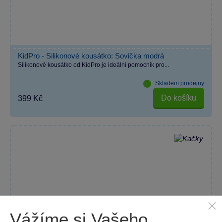
KidPro - Silikonové kousátko: Sovička modrá
Silikonové kousátko od KidPro je ideální pomocník pro...
Skladem prodejny
Do košíku
399 Kč
Vážíme si Vašeho