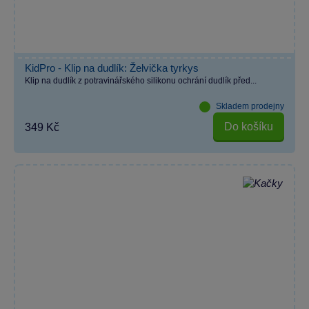
KidPro - Klip na dudlík: Želvička tyrkys
Klip na dudlík z potravinářského silikonu ochrání dudlík před...
Skladem prodejny
Do košíku
349 Kč