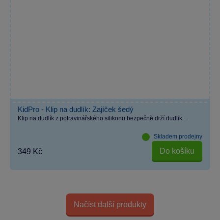
KidPro - Klip na dudlík: Zajíček šedý
Klip na dudlík z potravinářského silikonu bezpečně drží dudlík...
Skladem prodejny
Do košíku
349 Kč
Načíst další produkty