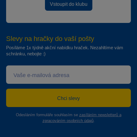
Vstoupit do klubu
Slevy na hračky do vaší pošty
Posíláme 1x týdně akční nabídku hraček. Nezahltíme vám
schránku, nebojte :)
Chci slevy
Odesláním formuláře souhlasím se
zasíláním newsletterů a
zpracováním osobních údajů
.