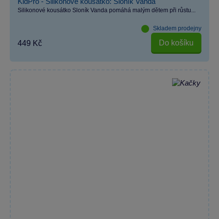
KidPro - Silikonové kousátko: Sloník Vanda
Silikonové kousátko Sloník Vanda pomáhá malým dětem při růstu...
Skladem prodejny
Do košíku
449 Kč