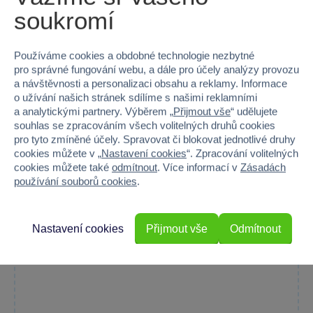
soukromí
Používáme cookies a obdobné technologie nezbytné
pro správné fungování webu, a dále pro účely analýzy provozu
a návštěvnosti a personalizaci obsahu a reklamy. Informace
o užívání našich stránek sdílíme s našimi reklamními
a analytickými partnery. Výběrem „
Přijmout vše
“ udělujete
KidPro - Motorické kousátko: Angelika
souhlas se zpracováním všech volitelných druhů cookies
Motorické kousátko Angelika od KidPro pomáhá zlepšovat...
pro tyto zmíněné účely. Spravovat či blokovat jednotlivé druhy
cookies můžete v „
Nastavení cookies
“. Zpracování volitelných
Skladem prodejny
cookies můžete také
odmítnout
. Více informací v
Zásadách
Do košíku
používání souborů cookies
.
379 Kč
Nastavení cookies
Přijmout vše
Odmítnout