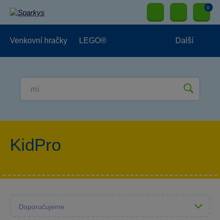
0
Venkovní hračky
LEGO®
Další
Pro kluky
Pro holky
Pro nejmenší
NOVINKY
KidPro