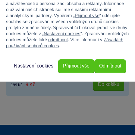
a návštěvnosti a personalizaci obsahu a reklamy. Informace
o užívání našich stránek sdílíme s našimi reklamními
a analytickými partnery. Výběrem „
Přijmout vše
“ udělujete
souhlas se zpracováním všech volitelných druhů cookies
pro tyto zmíněné účely. Spravovat či blokovat jednotlivé druhy
cookies můžete v „
Nastavení cookies
“. Zpracování volitelných
cookies můžete také
odmítnout
. Více informací v
Zásadách
používání souborů cookies
.
Prostírání - 4 druhy
Unikátní silikonové nádobí EPEE Czech splňuje nejpřísnější...
Nastavení cookies
Přijmout vše
Odmítnout
Skladem prodejny
Do košíku
9 Kč
199 Kč