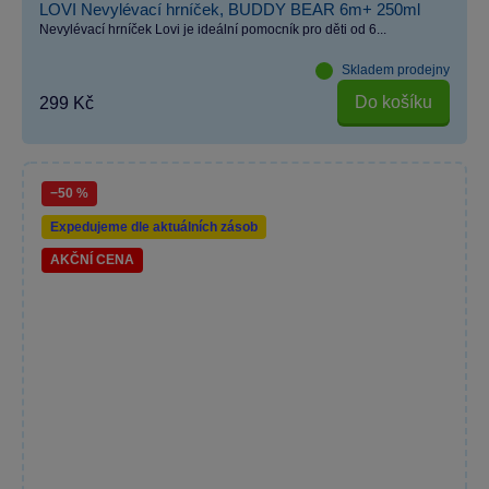
LOVI Nevylévací hrníček, BUDDY BEAR 6m+ 250ml
Nevylévací hrníček Lovi je ideální pomocník pro děti od 6...
Skladem prodejny
Do košíku
299 Kč
−50 %
Expedujeme dle aktuálních zásob
AKČNÍ CENA