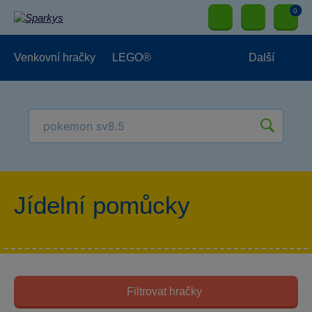
0
Venkovní hračky
LEGO®
Další
Pro kluky
Pro holky
Pro nejmenší
NOVINKY
Jídelní pomůcky
Filtrovat hračky