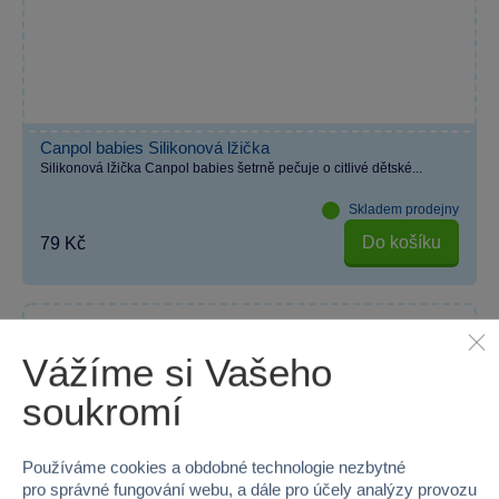
Canpol babies Silikonová lžička
Silikonová lžička Canpol babies šetrně pečuje o citlivé dětské...
Skladem prodejny
Do košíku
79 Kč
−95 %
Vážíme si Vašeho
Expedujeme dle aktuálních zásob
soukromí
AKČNÍ CENA
Používáme cookies a obdobné technologie nezbytné
pro správné fungování webu, a dále pro účely analýzy provozu