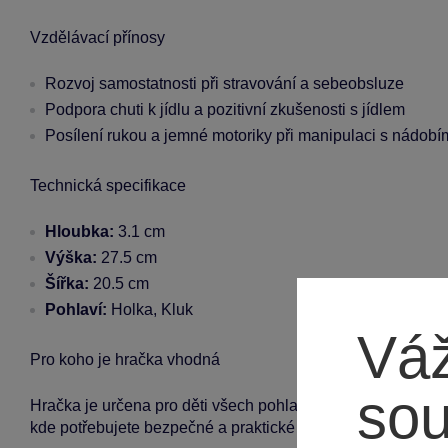
Vzdělávací přínosy
Rozvoj samostatnosti při stravování a sebeobsluze
Podpora chuti k jídlu a pozitivní zkušenosti s jídlem
Posílení rukou a jemné motoriky při manipulaci s nádobí
Technická specifikace
Hloubka:
3.1 cm
Výška:
27.5 cm
Šířka:
20.5 cm
Pohlaví:
Holka, Kluk
Váž
Pro koho je hračka vhodná
so
Hračka je určena pro děti všech pohlaví od raného věku. I
kde potřebujete bezpečné a praktické nádobí.