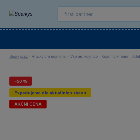
Kategorie
Venkovní hračky
LEGO®
Pro 
Sparkys.cz
·
Hračky pro nejmenší
·
Vše pro kojence
·
Kojení a krmení
·
Jíde
−50 %
Expedujeme dle aktuálních zásob
AKČNÍ CENA