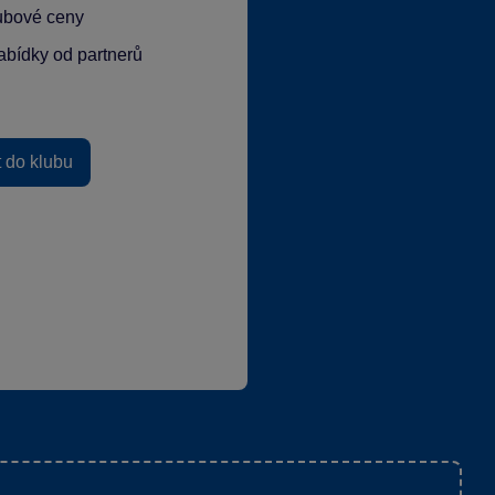
lubové ceny
abídky od partnerů
t do klubu