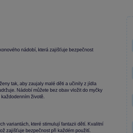
ikonového nádobí, která zajišťuje bezpečnost
ny tak, aby zaujaly malé děti a učinily z jídla
 udržuje. Nádobí můžete bez obav vložit do myčky
v každodenním životě.
variantách, které stimulují fantazii dětí. Kvalitní
což zajišťuje bezpečnost při každém použití.