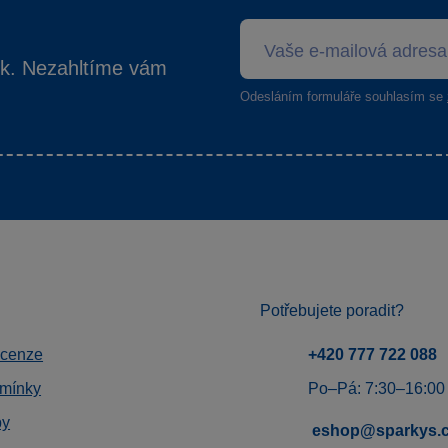
ek. Nezahltíme vám
Odesláním formuláře souhlasím se
Potřebujete poradit?
ecenze
+420 777 722 088
mínky
Po–Pá: 7:30–16:00
by
eshop@sparkys.