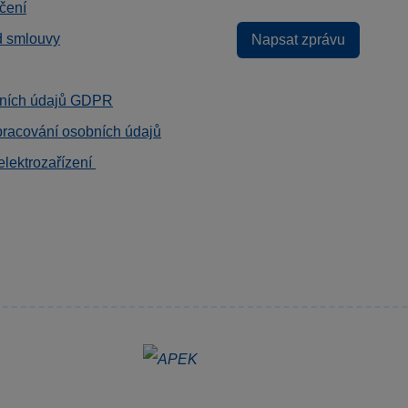
čení
d smlouvy
Napsat zprávu
ních údajů GDPR
pracování osobních údajů
elektrozařízení