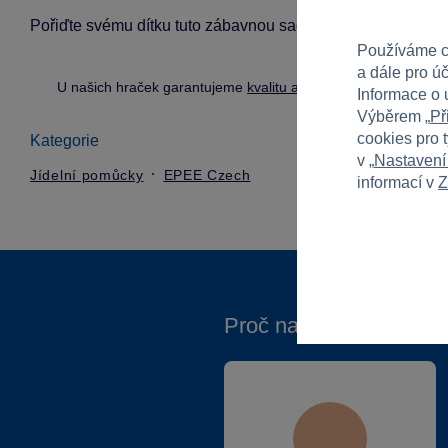
Pořiďte svému dítku tuto zábavnou sadu nádobí, která učiní 
Používáme c
a dále pro ú
U našich hraček garantujeme
kvalitu a bezpečnost
.
Informace o 
Výběrem „
Př
cookies pro 
Kategorie
v „
Nastavení
Jídelní pomůcky
EPEE Czech
informací v
Z
Proč nakupovat ve Spa