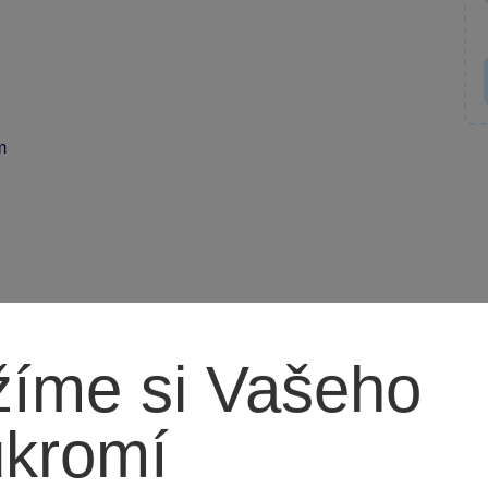
m
íme si Vašeho
ukromí
deální do každého dětského pokoje nebo na cesty,