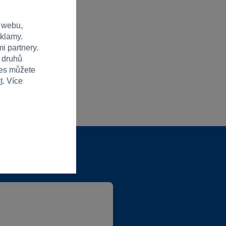
 webu,
eklamy.
i partnery.
h druhů
ies můžete
t
. Více