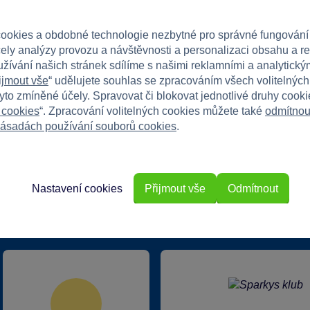
každé jídlo radostí!
ookies a obdobné technologie nezbytné pro správné fungování
čely analýzy provozu a návštěvnosti a personalizaci obsahu a r
užívání našich stránek sdílíme s našimi reklamními a analytickým
ijmout vše
“ udělujete souhlas se zpracováním všech volitelnýc
tyto zmíněné účely. Spravovat či blokovat jednotlivé druhy cook
 cookies
“. Zpracování volitelných cookies můžete také
odmítnou
ásadách používání souborů cookies
.
Nastavení cookies
Přijmout vše
Odmítnout
rkys?