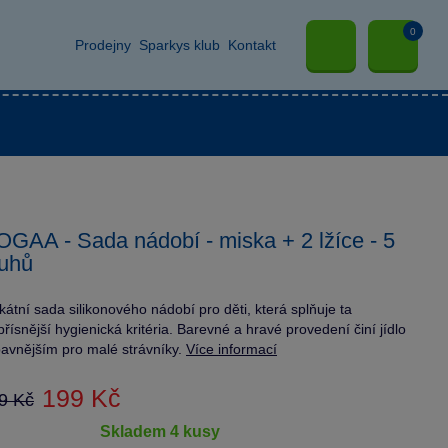
0
Prodejny
Sparkys klub
Kontakt
GAA - Sada nádobí - miska + 2 lžíce - 5
uhů
kátní sada silikonového nádobí pro děti, která splňuje ta
přísnější hygienická kritéria. Barevné a hravé provedení činí jídlo
avnějším pro malé strávníky.
Více informací
199 Kč
9 Kč
skladem 4 kusy