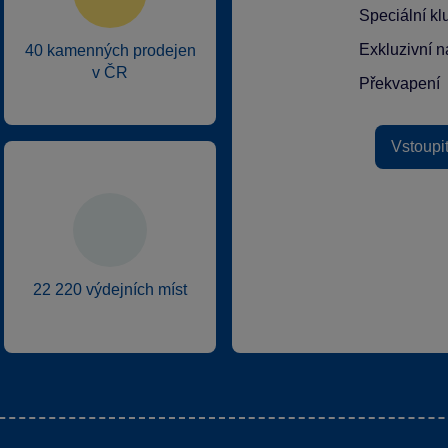
Speciální k
Exkluzivní n
40 kamenných prodejen
v ČR
Překvapení
Vstoupi
22 220 výdejních míst