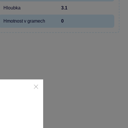
Hloubka
3.1
Hmotnost v gramech
0