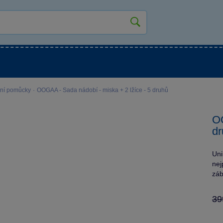
kluky
Pro holky
Pro nejmenší
NOVINKY
lní pomůcky
·
OOGAA - Sada nádobí - miska + 2 lžíce - 5 druhů
OO
dr
Uni
nej
záb
39