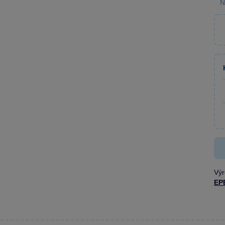
N
Výr
EP