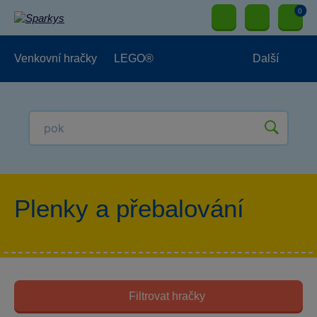
0
Venkovní hračky
LEGO®
Další
Pro kluky
Pro holky
Pro nejmenší
NOVINKY
Plenky a přebalování
Filtrovat hračky