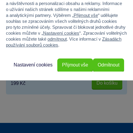
a návštěvnosti a personalizaci obsahu a reklamy. Informace
o užívání našich stránek sdílíme s našimi reklamními
a analytickými partnery. Výběrem „
Přijmout vše
“ udělujete
souhlas se zpracováním všech volitelných druhů cookies
pro tyto zmíněné účely. Spravovat či blokovat jednotlivé druhy
cookies můžete v „
Nastavení cookies
“. Zpracování volitelných
cookies můžete také
odmítnout
. Více informací v
Zásadách
používání souborů cookies
.
T-Tomi Bambusové separační pleny 100 ks/role
Bambusové separační pleny T-Tomi jsou 100% biologicky...
Nastavení cookies
Přijmout vše
Odmítnout
Skladem prodejny
Do košíku
199 Kč