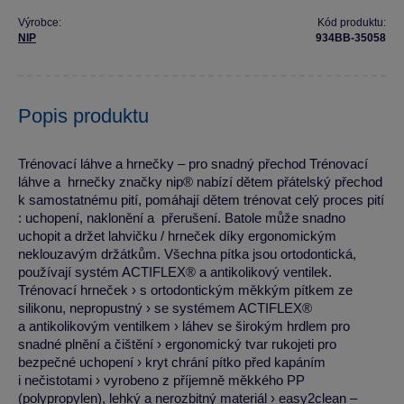
Výrobce:
Kód produktu:
NIP
934BB-35058
Popis produktu
Trénovací láhve a hrnečky – pro snadný přechod Trénovací
láhve a hrnečky značky nip® nabízí dětem přátelský přechod
k samostatnému pití, pomáhají dětem trénovat celý proces pití
: uchopení, naklonění a přerušení. Batole může snadno
uchopit a držet lahvičku / hrneček díky ergonomickým
neklouzavým držátkům. Všechna pítka jsou ortodontická,
používají systém ACTIFLEX® a antikolikový ventilek.
Trénovací hrneček › s ortodontickým měkkým pítkem ze
silikonu, nepropustný › se systémem ACTIFLEX®
a antikolikovým ventilkem › láhev se širokým hrdlem pro
snadné plnění a čištění › ergonomický tvar rukojeti pro
bezpečné uchopení › kryt chrání pítko před kapáním
i nečistotami › vyrobeno z příjemně měkkého PP
(polypropylen), lehký a nerozbitný materiál › easy2clean –