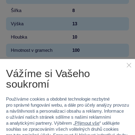
Šířka
8
Výška
13
Hloubka
10
Hmotnost v gramech
100
Vážíme si Vašeho
soukromí
Proč nakupovat ve Sparkys?
Používáme cookies a obdobné technologie nezbytné
pro správné fungování webu, a dále pro účely analýzy provozu
a návštěvnosti a personalizaci obsahu a reklamy. Informace
o užívání našich stránek sdílíme s našimi reklamními
a analytickými partnery. Výběrem „
Přijmout vše
“ udělujete
souhlas se zpracováním všech volitelných druhů cookies
Nejširší sortiment na
40 kamenných