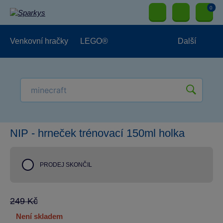
0
Venkovní hračky
LEGO®
Další
Pro kluky
Pro holky
Pro nejmenší
NOVINKY
NIP - hrneček trénovací 150ml holka
PRODEJ SKONČIL
249 Kč
není skladem