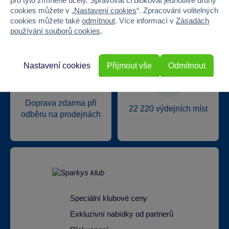
pro tyto zmíněné účely. Spravovat či blokovat jednotlivé druhy
trhu
prodejen v ČR
cookies můžete v „
Nastavení cookies
“. Zpracování volitelných
cookies můžete také
odmítnout
. Více informací v
Zásadách
používání souborů cookies
.
Nastavení cookies
Přijmout vše
Odmítnout
Doprava zdarma při
22 220 výdejních míst
odběru na prodejnách
Speciální klubové ceny
Exkluzivní nabídky od partnerů