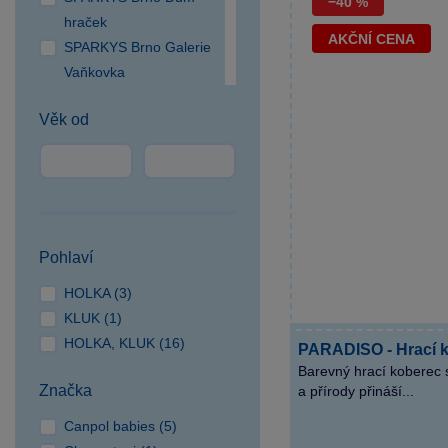
−40 %
hraček
AKČNÍ CENA
SPARKYS Brno Galerie
Vaňkovka
SPARKYS Brno OC
Věk od
Campus Square
SPARKYS Brno OC
Olympia
SPARKYS Česká Lípa
SPARKYS České
Budějovice NC Géčko
Pohlaví
SPARKYS Čestlice OC
HOLKA (3)
SPEKTRUM
KLUK (1)
SPARKYS Cheb
HOLKA, KLUK (16)
SPARKYS Hradec
PARADISO - Hrací k
Barevný hrací koberec s
Králové
Značka
a přírody přináší...
SPARKYS Jihlava
CITYPARK
Canpol babies (5)
SPARKYS Jindřichův