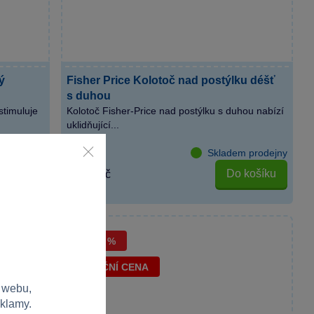
ý
Fisher Price Kolotoč nad postýlku déšť
s duhou
stimuluje
Kolotoč Fisher-Price nad postýlku s duhou nabízí
uklidňující...
 prodejny
Skladem prodejny
košíku
Do košíku
1 199 Kč
−40 %
AKČNÍ CENA
 webu,
eklamy.