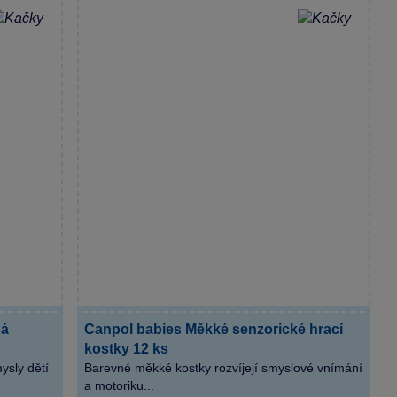
ná
Canpol babies Měkké senzorické hrací
kostky 12 ks
ysly dětí
Barevné měkké kostky rozvíjejí smyslové vnímání
a motoriku...