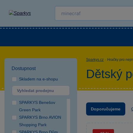
Kategorie
Venkovní hračky
LEGO®
Pro 
Sparkys.cz
·
Hračky pro nej
Dostupnost
Dětský p
Skladem na e-shopu
SPARKYS Benešov
Doporučujeme
Green Park
SPARKYS Brno AVION
Shopping Park
SPARKYS Brno Dům