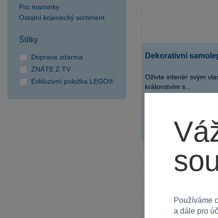
SPARKYS RP Kozomín
Pro maminky
SPARKYS Strakonice OC
Ostatní kojenecký sortiment
Maxim
SPARKYS Uherské
Štítky
Hradiště
Dekorativní samolep
Doprava zdarma
SPARKYS Velký Týnec
ZNÁTE Z TV
Olympia
Oživte interiér svým v
Exkluzivní položka LEGO®
královstvím s...
SPARKYS Zlín OC Zlaté
Jablko
Váž
99 Kč
so
−30 %
AKČNÍ CENA
Používáme c
a dále pro ú