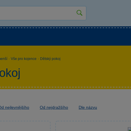
kluky
Pro holky
Pro nejmenší
NOVINKY
menší
·
Vše pro kojence
·
Dětský pokoj
okoj
Od nejlevnějšího
Od nejdražšího
Dle názvu