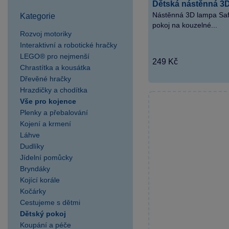
SPARKYS Postřižín
Dětská nástěnná 3D
výdejní místo
Nástěnná 3D lampa Saf
Kategorie
pokoj na kouzelné...
SPARKYS Praha AVION
Rozvoj motoriky
Shopping Park Zličín
Interaktivní a robotické hračky
SPARKYS Praha Fashion
LEGO® pro nejmenší
249 Kč
Arena Outlet
Chrastítka a kousátka
SPARKYS Praha Hlavní
Dřevěné hračky
Hrazdičky a chodítka
nádraží
Vše pro kojence
SPARKYS Praha OC
Plenky a přebalování
Novo Plaza
Kojení a krmení
SPARKYS Praha OC
Láhve
Nový Smíchov
Dudlíky
SPARKYS Praha OC
Jídelní pomůcky
Quadrio
Bryndáky
SPARKYS Praha
Kojící korále
Kočárky
Palladium
Cestujeme s dětmi
SPARKYS Praha
Dětský pokoj
Václavské náměstí JULIŠ
Koupání a péče