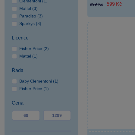
Clementoni (1)
599 Kč
999 Kč
Hradec
Mattel (3)
SPARKYS Karlovy Vary
Paradiso (3)
SPARKYS Klatovy
Sparkys (8)
SPARKYS Liberec OC
Plaza
Licence
SPARKYS Olomouc OC
Fisher Price (2)
Haná
Mattel (1)
SPARKYS Opava OC
Breda&Weinstein
Řada
SPARKYS Ostrava
Baby Clementoni (1)
Forum Nová Karolina
Fisher Price (1)
SPARKYS Ostrava Outlet
Arena Moravia
Cena
SPARKYS Pardubice OC
Palác
SPARKYS Plzeň OC
Plaza