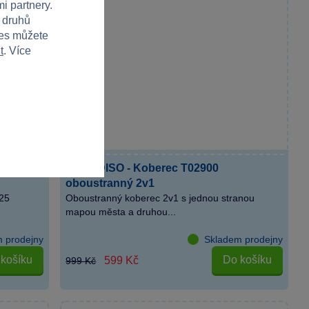
i partnery.
h druhů
ies můžete
t
. Více
 25 ks
PARADISO - Koberec T02900
oboustranný 2v1
 25
Oboustranný koberec 2v1 s jednou stranou
mapou města a druhou...
 prodejny
Skladem prodejny
košíku
Do košíku
599 Kč
999 Kč