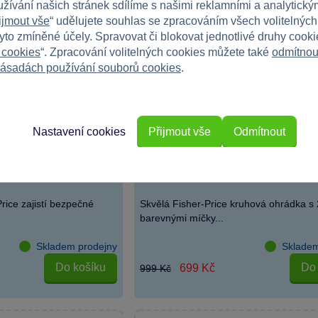
užívání našich stránek sdílíme s našimi reklamními a analytickým
ijmout vše
“ udělujete souhlas se zpracováním všech volitelnýc
tyto zmíněné účely. Spravovat či blokovat jednotlivé druhy cook
 cookies
“. Zpracování volitelných cookies můžete také
odmítnou
ásadách používání souborů cookies
.
Nastavení cookies
Přijmout vše
Odmítnout
 ohrádka s míčky 25
Fisher Price 2v1 Ohrádka s míčky
rice zajistí bezpečné
Skvělá Fisher-Price kruhová ohrádka s
barevnými míčky...
Skladem prodejny
Skladem
Do košíku
Do 
699 Kč
999 Kč