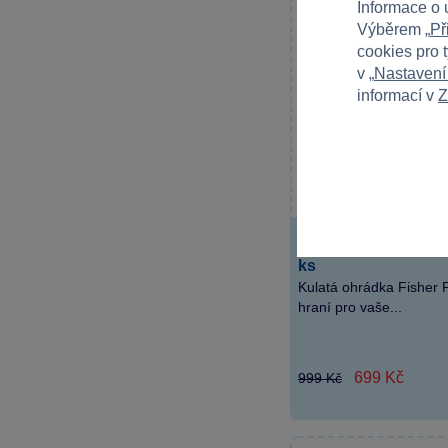
Informace o 
Výběrem „
Př
cookies pro 
v „
Nastavení
informací v
Z
Fisher Price Kulatá
ks
Kulatá ohrádka Fisher P
hraní pro vaše...
699 Kč
999 Kč