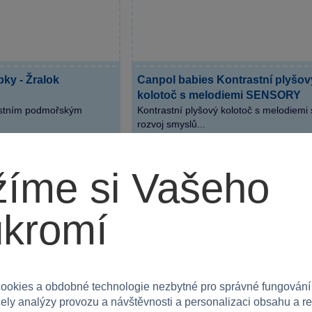
ky - Žralok
Canpol babies Kontrastní plyšov
kolotoč s melodiemi SENSORY
lastním podmořským
Kontrastní plyšový kolotoč s melodiemi 
rozvoj smyslů...
Skladem
Skladem
íme si Vašeho
Do košíku
Do 
1 299 Kč
ukromí
−30 %
AKČNÍ CENA
ookies a obdobné technologie nezbytné pro správné fungování
čely analýzy provozu a návštěvnosti a personalizaci obsahu a r